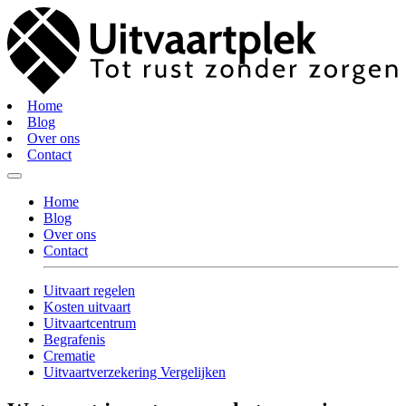
Home
Blog
Over ons
Contact
Home
Blog
Over ons
Contact
Uitvaart regelen
Kosten uitvaart
Uitvaartcentrum
Begrafenis
Crematie
Uitvaartverzekering Vergelijken