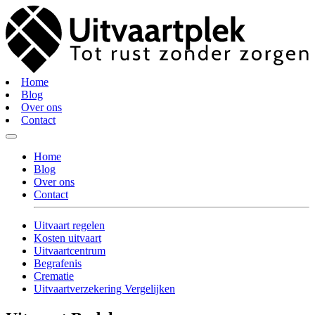
Home
Blog
Over ons
Contact
Home
Blog
Over ons
Contact
Uitvaart regelen
Kosten uitvaart
Uitvaartcentrum
Begrafenis
Crematie
Uitvaartverzekering Vergelijken