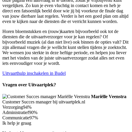
onze pagina een aanvraag in te dienen, zodat je vrijblijvend kunt
vergelijken. Zo kun je even vluchtig in contact komen en heb je
direct een fatsoenlijk beeld door wie jij bij voorkeur de finale dag
van jouw dierbare laat regelen. Verder is het een goed plan om altijd
even te kijken naar de diensten die er verricht kunnen worden.
Horen bloemstukken en (rouw)kaarten bijvoorbeeld ook tot de
diensten die de uitvaartverzorger voor je kan regelen? Of
bijvoorbeeld muziek (al dan niet live) ook binnen de opties valt? Dit
zijn allemaal vragen die je wellicht kunt stellen tijdens je zoektocht.
We wensen jou sterkte in deze heftige periode, en helpen jou liever
met het vinden van de juiste uitvaartverzorger zodat alles net even
iets eenvoudiger voor je wordt.
Uitvaarthulp inschakelen in Budel
Vragen over Uitvaartplek?
Mariëlle Veenstra
Customer Succes manager bij uitvaartplek.nl
Verzorging
94%
Administratief
90%
Communicatie
97%
Ik help je graag