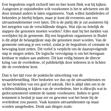
Een begrafenis regelt zichzelf niet en hier komt flink wat bij kijken.
Aangezien je onjuistheden wilt voorkomen is het te adviseren om dit
door iemand anders te laten organiseren. Vaak willen familieleden of
bekenden je hierbij helpen, maar je kunt dit eveneens aan een
uitvaartondernemer over laten. Dit is de partij die je zal assisteren bij
het inregelen van de verschillende dingen. Wat zijn nu feitelijk de
stappen die genomen moeten worden? Alles start bij het melden van
overlijden bij de gemeente. Bij een begrafenis organiseren in Budel
is dit altijd de belangrijkste stap die genomen moet worden. Van de
gemeente ontvang je een verlof, zodat je de begrafenis of crematie in
beweging kunt zetten. Dit verlof is verplicht om de daaropvolgende
stap te mogen zetten. De logische vervolgstap is om het heengaan
kenbaar te maken aan anderen. Dit kan veilig binnen de directe
kring van de overledene, of publiekelijk door iedereen in te lichten
die de overledene kent.
Dan is het tijd voor de praktische uitwerking van de
teraardebestelling. Hier bedoelen we dus op de uitvaartdiensten en
op het bestellen van een graf of askruik. Het is altijd slim om in de
wilsbeschikking te kijken van de overledene, hier is dikwijls wat in
gedocumenteerd omtrent de laatste voorkeuren. Indien er geen
testament is besluit je naar eer en geweten wat het beste bij de
overledene zou passen. Vaak kunnen uitvaartdiensten op maat
worden aangeboden. Denk aan dingen zoals: