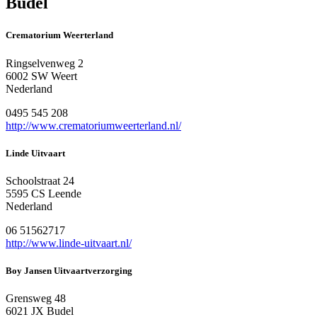
Budel
Crematorium Weerterland
Ringselvenweg 2
6002 SW Weert
Nederland
0495 545 208
http://www.crematoriumweerterland.nl/
Linde Uitvaart
Schoolstraat 24
5595 CS Leende
Nederland
06 51562717
http://www.linde-uitvaart.nl/
Boy Jansen Uitvaartverzorging
Grensweg 48
6021 JX Budel