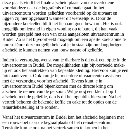
deze plaats vindt het finale afscheid plaats van de overledene
voordat deze naar de begrafenis of crematie gaat. In het
uitvaartcentrum worden geliefden voorbereid op de uitvaart en
liggen zij hier opgebaard wanneer dit wenselijk is. Door de
bijzondere koelcellen blijft het lichaam goed bewaard. Het is ook
mogelijk om iemand in eigen woning op te baren, dit kan vaak
worden geregeld met een van onze aangesloten uitvaartcentrum in
Budel. Zo is het bijvoorbeeld mogelijk om een aparte koelcabine te
huren. Door deze mogelijkheid zal je in staat zijn om langduriger
afscheid te kunnen nemen van jouw naaste of geliefde.
Indien je verzorging wenst van je dierbare is dit ook een optie in de
uitvaartcentra in Budel. De mogelijkheden zijn bijvoorbeeld make-
up en ook het aantrekken van bepaalde kleding. Hiervoor kun je een
foto aanleveren. Ook kun je bij meerdere uitvaartcentra assisteren
met de verzorging voor het afscheid. Tevens kunt je in
uitvaartcentrum Budel bijeenkomen met de directe kring om
afscheid te nemen van de persoon. Wil je nog een klein 1 op 1
afscheid met de geliefde, dan is dit het ogenblik hiervoor. Na het
vertrek behoren de bekende koffie en cake tot de opties om de
teraardebestelling af te ronden.
Vanaf het uitvaartcentrum in Budel kan het afscheid beginnen met
een rouwstoet naar de begraafplaats of het crematiecentrum.
Tenslotte kun je ook na het vertrek samen te komen in het