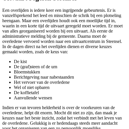
Een overlijden is iedere keer een ingrijpende gebeurtenis. Er is
vanzelfsprekend het leed en misschien de schrik bij een plotseling
heengaan. Maar een overlijden houdt ook een moeilijke tijd in,
waarin in een korte tijd de uitvaart geregeld moet worden. Er moet
van alles georganiseerd worden bij een uitvaart. Als eerste de
administratieve melding bij de gemeente. Daarna moet de
overledene vervoerd worden naar een uitvaartcentrum in Steensel.
In de dagen direct na het overlijden dienen er diverse keuzes
gemaakt worden, zoals de keus van:
De kist
De (graf)steen of de urn
Bloemstukken
Berichtgeving naar nabestaanden
Het vervoer van de overledene
Wel of niet opbaren
De koffietafel
Aanvullende wensen
Indien er van tevoren helderheid is over de voorkeuren van de
overledene, helpt dit enorm. Mocht dit niet zo zijn, dan maak je
keuzes naar het beste inzicht, zodat het verbindt met het leven van
de overledene. Gelukkig is er hedendaags steeds meer aandacht
voor het organiseren van een zo persoonlijk mogelijke