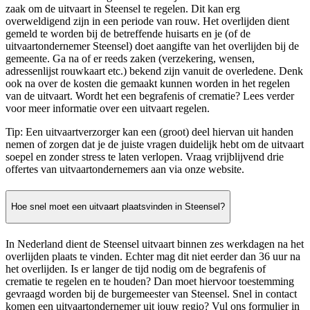
zaak om de uitvaart in Steensel te regelen. Dit kan erg
overweldigend zijn in een periode van rouw. Het overlijden dient
gemeld te worden bij de betreffende huisarts en je (of de
uitvaartondernemer Steensel) doet aangifte van het overlijden bij de
gemeente. Ga na of er reeds zaken (verzekering, wensen,
adressenlijst rouwkaart etc.) bekend zijn vanuit de overledene. Denk
ook na over de kosten die gemaakt kunnen worden in het regelen
van de uitvaart. Wordt het een begrafenis of crematie? Lees verder
voor meer informatie over een uitvaart regelen.
Tip: Een uitvaartverzorger kan een (groot) deel hiervan uit handen
nemen of zorgen dat je de juiste vragen duidelijk hebt om de uitvaart
soepel en zonder stress te laten verlopen. Vraag vrijblijvend drie
offertes van uitvaartondernemers aan via onze website.
Hoe snel moet een uitvaart plaatsvinden in Steensel?
In Nederland dient de Steensel uitvaart binnen zes werkdagen na het
overlijden plaats te vinden. Echter mag dit niet eerder dan 36 uur na
het overlijden. Is er langer de tijd nodig om de begrafenis of
crematie te regelen en te houden? Dan moet hiervoor toestemming
gevraagd worden bij de burgemeester van Steensel. Snel in contact
komen een uitvaartondernemer uit jouw regio? Vul ons formulier in