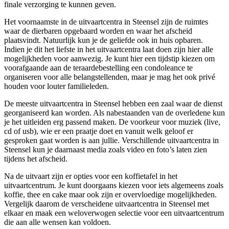
finale verzorging te kunnen geven.
Het voornaamste in de uitvaartcentra in Steensel zijn de ruimtes
waar de dierbaren opgebaard worden en waar het afscheid
plaatsvindt. Natuurlijk kun je de geliefde ook in huis opbaren.
Indien je dit het liefste in het uitvaartcentra laat doen zijn hier alle
mogelijkheden voor aanwezig. Je kunt hier een tijdstip kiezen om
voorafgaande aan de teraardebestelling een condoleance te
organiseren voor alle belangstellenden, maar je mag het ook privé
houden voor louter familieleden.
De meeste uitvaartcentra in Steensel hebben een zaal waar de dienst
georganiseerd kan worden. Als nabestaanden van de overledene kun
je het uitleiden erg passend maken. De voorkeur voor muziek (live,
cd of usb), wie er een praatje doet en vanuit welk geloof er
gesproken gaat worden is aan jullie. Verschillende uitvaartcentra in
Steensel kun je daarnaast media zoals video en foto’s laten zien
tijdens het afscheid.
Na de uitvaart zijn er opties voor een koffietafel in het
uitvaartcentrum. Je kunt doorgaans kiezen voor iets algemeens zoals
koffie, thee en cake maar ook zijn er overvloedige mogelijkheden.
Vergelijk daarom de verscheidene uitvaartcentra in Steensel met
elkaar en maak een weloverwogen selectie voor een uitvaartcentrum
die aan alle wensen kan voldoen.