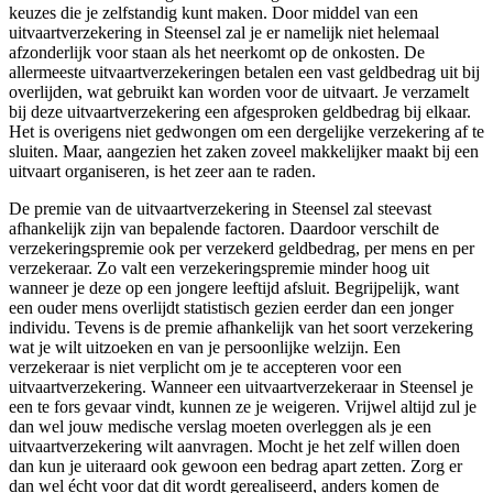
keuzes die je zelfstandig kunt maken. Door middel van een
uitvaartverzekering in Steensel zal je er namelijk niet helemaal
afzonderlijk voor staan als het neerkomt op de onkosten. De
allermeeste uitvaartverzekeringen betalen een vast geldbedrag uit bij
overlijden, wat gebruikt kan worden voor de uitvaart. Je verzamelt
bij deze uitvaartverzekering een afgesproken geldbedrag bij elkaar.
Het is overigens niet gedwongen om een dergelijke verzekering af te
sluiten. Maar, aangezien het zaken zoveel makkelijker maakt bij een
uitvaart organiseren, is het zeer aan te raden.
De premie van de uitvaartverzekering in Steensel zal steevast
afhankelijk zijn van bepalende factoren. Daardoor verschilt de
verzekeringspremie ook per verzekerd geldbedrag, per mens en per
verzekeraar. Zo valt een verzekeringspremie minder hoog uit
wanneer je deze op een jongere leeftijd afsluit. Begrijpelijk, want
een ouder mens overlijdt statistisch gezien eerder dan een jonger
individu. Tevens is de premie afhankelijk van het soort verzekering
wat je wilt uitzoeken en van je persoonlijke welzijn. Een
verzekeraar is niet verplicht om je te accepteren voor een
uitvaartverzekering. Wanneer een uitvaartverzekeraar in Steensel je
een te fors gevaar vindt, kunnen ze je weigeren. Vrijwel altijd zul je
dan wel jouw medische verslag moeten overleggen als je een
uitvaartverzekering wilt aanvragen. Mocht je het zelf willen doen
dan kun je uiteraard ook gewoon een bedrag apart zetten. Zorg er
dan wel écht voor dat dit wordt gerealiseerd, anders komen de