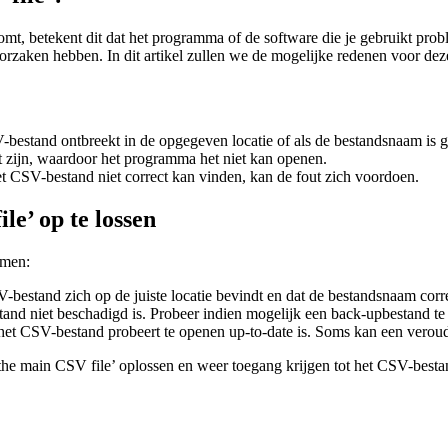
omt, betekent dit dat het programma of de software die je gebruikt pr
orzaken hebben. In dit artikel zullen we de mogelijke redenen voor dez
bestand ontbreekt in de opgegeven locatie of als de bestandsnaam is g
zijn, waardoor het programma het niet kan openen.
t CSV-bestand niet correct kan vinden, kan de fout zich voordoen.
le’ op te lossen
emen:
bestand zich op de juiste locatie bevindt en dat de bestandsnaam corre
and niet beschadigd is. Probeer indien mogelijk een back-upbestand te
het CSV-bestand probeert te openen up-to-date is. Soms kan een verou
 the main CSV file’ oplossen en weer toegang krijgen tot het CSV-bestan