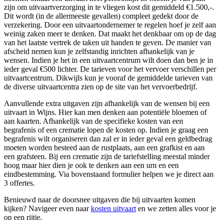
zijn om uitvaartverzorging in te vliegen kost dit gemiddeld €1.500,-.
Dit wordt (in de allermeeste gevallen) compleet gedekt door de
verzekering. Door een uitvaartondernemer te regelen hoef je zelf aan
weinig zaken meer te denken. Dat maakt het denkbaar om op de dag
van het laatste vertrek de taken uit handen te geven. De manier van
afscheid nemen kun je zelfstandig inrichten afhankelijk van je
wensen. Indien je het in een uitvaartcentrum wilt doen dan ben je in
ieder geval €500 lichter. De tarieven voor het vervoer verschillen per
uitvaartcentrum. Dikwijls kun je vooraf de gemiddelde tarieven van
de diverse uitvaartcentra zien op de site van het vervoerbedrijf.
Aanvullende extra uitgaven zijn afhankelijk van de wensen bij een
uitvaart in Wijns. Hier kan men denken aan potentiële bloemen of
aan kaarten. Afhankelijk van de specifieke kosten van een
begrafenis of een crematie lopen de kosten op. Indien je graag een
begrafenis wilt organiseren dan zal er in ieder geval een geldbedrag
moeten worden besteed aan de rustplaats, aan een grafkist en aan
een grafsteen. Bij een crematie zijn de tariefstelling meestal minder
hoog maar hier dien je ook te denken aan een urn en een
eindbestemming. Via bovenstaand formulier helpen we je direct aan
3 offertes.
Benieuwd naar de doorsnee uitgaven die bij uitvaarten komen
kijken? Navigeer even naar
kosten uitvaart
en we zetten alles voor je
op een rijtje.