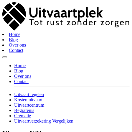
Home
Blog
Over ons
Contact
Home
Blog
Over ons
Contact
Uitvaart regelen
Kosten uitvaart
Uitvaartcentrum
Begrafenis
Crematie
Uitvaartverzekering Vergelijken