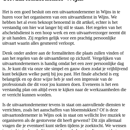
Het is een goed besluit om een uitvaartondernemer in Wijns in te
huren voor het organiseren van een uitvaartdienst in Wijns. We
hebben het al even beknopt benoemd in dit artikel, echter is het
verstandig om hier wat langer bij stil te staan. Het regelen van het
afscheidsdienst is een hoop werk en een uitvaartverzorger neemt dit
je uit handen. Zij regelen gelijk voor een prachtig persoonlijke
uitvaart waarin alles gesmeerd verloopt.
Denk onder andere aan de formaliteiten die plaats zullen vinden of
aan het regelen van de uitvaartdienst op zichzelf. Vergelijken van
uitvaartondernemers is handig omdat het een zeer persoonlijke dag
is. Je kunt dit via onze site simpel en gauw doen zodat je vrijblijvend
kunt bekijken welke partij bij jou past. Het finale afscheid is erg
belangrijk en op deze wijze heb je snel een impressie van de
professionals die dit voor jou kunnen doen. Eveneens is het een
verstandig plan om altijd even te kijken naar de werkzaamheden die
er verricht kunnen worden.
Is de uitvaartondernemer tevens in staat om aanvullende diensten te
verrichten, zoals het aanschaffen van bloemstukken? Of is deze
uitvaartondernemer in Wijns ook in staat om wellicht live muziek te
organiseren als de gestorvene dit heeft gewenst? Dit zijn allemaal
vragen die je eventueel kunt stellen tijdens je zoektocht. We wensen