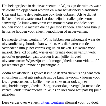
Het belangrijkste in de uitvaartcentra in Wijns zijn de ruimtes waar
de dierbaren opgebaard worden en waar het afscheid plaatsvindt.
Uiteraard kun je de overledene ook thuis opbaren. Als je dit het
liefste in het uitvaartcentra laat doen zijn hier alle opties voor
aanwezig. Je kunt vantevoren een moment voor condoleances
houden voor alle mensen die de geliefde kenden. Eveneens kun je
het privé houden voor alleen genodigden of naverwanten.
De meeste uitvaartcentra in Wijns hebben een gehoorzaal waar de
uitvaartdienst gehouden kan worden. Als dierbaren van de
overledene kun je het vertrek erg uniek maken. De keuze voor
muziek (live, cd of usb), wie er een praatje doet en vanuit welk
geloof er gesproken gaat worden is aan jullie. In veel
uitvaartcentrum Wijns zijn er ook mogelijkheden voor video- of foto
presentaties gedurende de plechtigheid.
Zodra het afscheid is geweest kun je daarna dikwijls nog wat eten
en drinken in het uitvaartcentrum. Je kunt gewoonlijk kiezen voor
iets algemeens zoals koffie, thee en cake maar ook zijn er
uitgebreide mogelijkheden. Zorg ervoor dat je vergelijkt tussen de
verschillende uitvaartcentra in Wijns en kies voor wat past bij jullie
uitleiden.
Lees verder over wat een
uitvaartcentrum
allemaal voor jou doet.