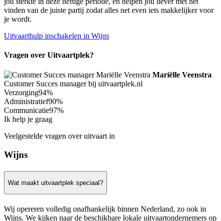
jou sterkte in deze heftige periode, en helpen jou liever met het
vinden van de juiste partij zodat alles net even iets makkelijker voor
je wordt.
Uitvaarthulp inschakelen in Wijns
Vragen over Uitvaartplek?
Mariëlle Veenstra
Customer Succes manager bij uitvaartplek.nl
Verzorging
94%
Administratief
90%
Communicatie
97%
Ik help je graag
Veelgestelde vragen over uitvaart in
Wijns
Wat maakt uitvaartplek speciaal?
Wij opereren volledig onafhankelijk binnen Nederland, zo ook in
Wijns. We kijken naar de beschikbare lokale uitvaartondernemers op