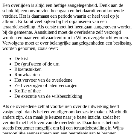
Een overlijden is altijd een heftige aangelegenheid. Denk aan de
schok bij een onvoorzien heengaan en het daaruit voortkomende
verdriet. Het is daarnaast een periode waarin er heel veel op je
afkomt. Er komt veel kijken bij het organiseren van een
teraardebestelling. Als eerste moet het heengaan aangegeven worden
bij de gemeente. Aansluitend moet de overledene zelf verzorgd
worden en naar een uitvaartcentrum in Wijns overgebracht worden.
Vervolgens moet er over belangrijke aangelegenheden een beslissing
worden genomen, zoals over:
De kist
De (graf)steen of de urn
Bloemstukken
Rouwkaarten
Het vervoer van de overledene
Zelf verzorgen of laten verzorgen
Koffie of thee
De executie van de wilsbeschikking
Als de overledene zelf al voorkeuren over de uitwerking heeft
vastgelegd, dan is het eenvoudiger om keuzes te maken. Mocht dit
anders zijn, dan maak je keuzes naar je beste inzicht, zodat het
verbindt met het leven van de overledene. Daardoor is het ook
steeds frequenter mogelijk om bij een teraardebestelling in Wijns
persoonlijke aanpassingen aan een begrafenis aan te brengen.