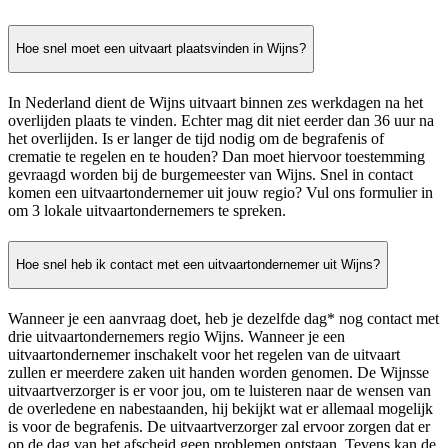
Hoe snel moet een uitvaart plaatsvinden in Wijns?
In Nederland dient de Wijns uitvaart binnen zes werkdagen na het
overlijden plaats te vinden. Echter mag dit niet eerder dan 36 uur na
het overlijden. Is er langer de tijd nodig om de begrafenis of
crematie te regelen en te houden? Dan moet hiervoor toestemming
gevraagd worden bij de burgemeester van Wijns. Snel in contact
komen een uitvaartondernemer uit jouw regio? Vul ons formulier in
om 3 lokale uitvaartondernemers te spreken.
Hoe snel heb ik contact met een uitvaartondernemer uit Wijns?
Wanneer je een aanvraag doet, heb je dezelfde dag* nog contact met
drie uitvaartondernemers regio Wijns. Wanneer je een
uitvaartondernemer inschakelt voor het regelen van de uitvaart
zullen er meerdere zaken uit handen worden genomen. De Wijnsse
uitvaartverzorger is er voor jou, om te luisteren naar de wensen van
de overledene en nabestaanden, hij bekijkt wat er allemaal mogelijk
is voor de begrafenis. De uitvaartverzorger zal ervoor zorgen dat er
op de dag van het afscheid geen problemen ontstaan. Tevens kan de