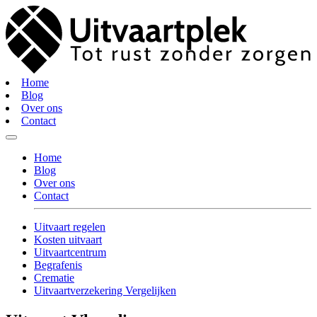
Home
Blog
Over ons
Contact
Home
Blog
Over ons
Contact
Uitvaart regelen
Kosten uitvaart
Uitvaartcentrum
Begrafenis
Crematie
Uitvaartverzekering Vergelijken