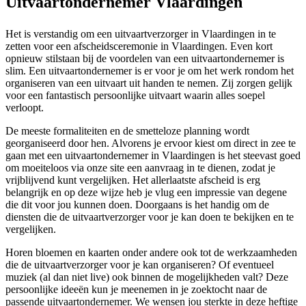
Uitvaartondernemer Vlaardingen
Het is verstandig om een uitvaartverzorger in Vlaardingen in te
zetten voor een afscheidsceremonie in Vlaardingen. Even kort
opnieuw stilstaan bij de voordelen van een uitvaartondernemer is
slim. Een uitvaartondernemer is er voor je om het werk rondom het
organiseren van een uitvaart uit handen te nemen. Zij zorgen gelijk
voor een fantastisch persoonlijke uitvaart waarin alles soepel
verloopt.
De meeste formaliteiten en de smetteloze planning wordt
georganiseerd door hen. Alvorens je ervoor kiest om direct in zee te
gaan met een uitvaartondernemer in Vlaardingen is het steevast goed
om moeiteloos via onze site een aanvraag in te dienen, zodat je
vrijblijvend kunt vergelijken. Het allerlaatste afscheid is erg
belangrijk en op deze wijze heb je vlug een impressie van degene
die dit voor jou kunnen doen. Doorgaans is het handig om de
diensten die de uitvaartverzorger voor je kan doen te bekijken en te
vergelijken.
Horen bloemen en kaarten onder andere ook tot de werkzaamheden
die de uitvaartverzorger voor je kan organiseren? Of eventueel
muziek (al dan niet live) ook binnen de mogelijkheden valt? Deze
persoonlijke ideeën kun je meenemen in je zoektocht naar de
passende uitvaartondernemer. We wensen jou sterkte in deze heftige