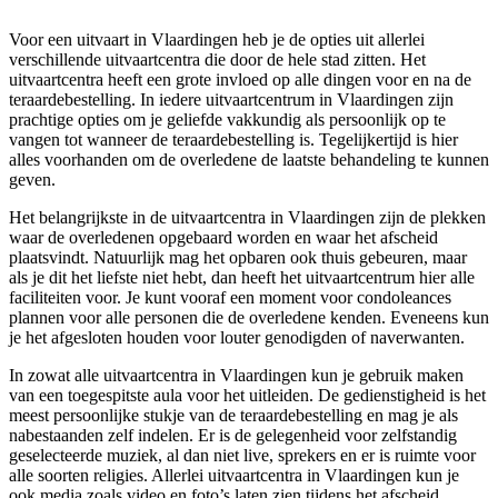
Voor een uitvaart in Vlaardingen heb je de opties uit allerlei
verschillende uitvaartcentra die door de hele stad zitten. Het
uitvaartcentra heeft een grote invloed op alle dingen voor en na de
teraardebestelling. In iedere uitvaartcentrum in Vlaardingen zijn
prachtige opties om je geliefde vakkundig als persoonlijk op te
vangen tot wanneer de teraardebestelling is. Tegelijkertijd is hier
alles voorhanden om de overledene de laatste behandeling te kunnen
geven.
Het belangrijkste in de uitvaartcentra in Vlaardingen zijn de plekken
waar de overledenen opgebaard worden en waar het afscheid
plaatsvindt. Natuurlijk mag het opbaren ook thuis gebeuren, maar
als je dit het liefste niet hebt, dan heeft het uitvaartcentrum hier alle
faciliteiten voor. Je kunt vooraf een moment voor condoleances
plannen voor alle personen die de overledene kenden. Eveneens kun
je het afgesloten houden voor louter genodigden of naverwanten.
In zowat alle uitvaartcentra in Vlaardingen kun je gebruik maken
van een toegespitste aula voor het uitleiden. De gedienstigheid is het
meest persoonlijke stukje van de teraardebestelling en mag je als
nabestaanden zelf indelen. Er is de gelegenheid voor zelfstandig
geselecteerde muziek, al dan niet live, sprekers en er is ruimte voor
alle soorten religies. Allerlei uitvaartcentra in Vlaardingen kun je
ook media zoals video en foto’s laten zien tijdens het afscheid.