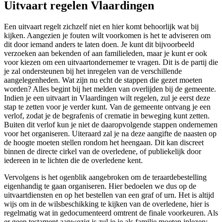
Uitvaart regelen Vlaardingen
Een uitvaart regelt zichzelf niet en hier komt behoorlijk wat bij
kijken. Aangezien je fouten wilt voorkomen is het te adviseren om
dit door iemand anders te laten doen. Je kunt dit bijvoorbeeld
verzoeken aan bekenden of aan familieleden, maar je kunt er ook
voor kiezen om een uitvaartondernemer te vragen. Dit is de partij die
je zal ondersteunen bij het inregelen van de verschillende
aangelegenheden. Wat zijn nu echt de stappen die gezet moeten
worden? Alles begint bij het melden van overlijden bij de gemeente.
Indien je een uitvaart in Vlaardingen wilt regelen, zul je eerst deze
stap te zetten voor je verder kunt. Van de gemeente ontvang je een
verlof, zodat je de begrafenis of crematie in beweging kunt zetten.
Buiten dit verlof kun je niet de daaropvolgende stappen ondernemen
voor het organiseren. Uiteraard zal je na deze aangifte de naasten op
de hoogte moeten stellen rondom het heengaan. Dit kan discreet
binnen de directe cirkel van de overledene, of publiekelijk door
iedereen in te lichten die de overledene kent.
Vervolgens is het ogenblik aangebroken om de teraardebestelling
eigenhandig te gaan organiseren. Hier bedoelen we dus op de
uitvaartdiensten en op het bestellen van een graf of urn. Het is altijd
wijs om in de wilsbeschikking te kijken van de overledene, hier is
regelmatig wat in gedocumenteerd omtrent de finale voorkeuren. Als
er geen testament aanwezig is zul je je als familie moeten inlezen: