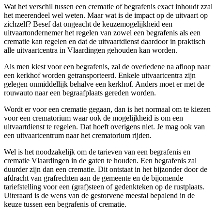
Wat het verschil tussen een crematie of begrafenis exact inhoudt zzal
het meerendeel wel weten. Maar wat is de impact op de uitvaart op
zichzelf? Besef dat ongeacht de keuzemogelijkheid een
uitvaartondernemer het regelen van zowel een begrafenis als een
crematie kan regelen en dat de uitvaartdienst daardoor in praktisch
alle uitvaartcentra in Vlaardingen gehouden kan worden.
Als men kiest voor een begrafenis, zal de overledene na afloop naar
een kerkhof worden getransporteerd. Enkele uitvaartcentra zijn
gelegen onmiddellijk behalve een kerkhof. Anders moet er met de
rouwauto naar een begraafplaats gereden worden.
Wordt er voor een crematie gegaan, dan is het normaal om te kiezen
voor een crematorium waar ook de mogelijkheid is om een
uitvaartdienst te regelen. Dat hoeft overigens niet. Je mag ook van
een uitvaartcentrum naar het crematorium rijden.
Wel is het noodzakelijk om de tarieven van een begrafenis en
crematie Vlaardingen in de gaten te houden. Een begrafenis zal
duurder zijn dan een crematie. Dit ontstaat in het bijzonder door de
afdracht van grafrechten aan de gemeente en de bijomende
tariefstelling voor een (graf)steen of gedenkteken op de rustplaats.
Uiteraard is de wens van de gestorvene meestal bepalend in de
keuze tussen een begrafenis of crematie.