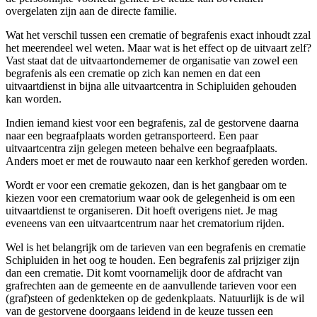
overgelaten zijn aan de directe familie.
Wat het verschil tussen een crematie of begrafenis exact inhoudt zzal
het meerendeel wel weten. Maar wat is het effect op de uitvaart zelf?
Vast staat dat de uitvaartondernemer de organisatie van zowel een
begrafenis als een crematie op zich kan nemen en dat een
uitvaartdienst in bijna alle uitvaartcentra in Schipluiden gehouden
kan worden.
Indien iemand kiest voor een begrafenis, zal de gestorvene daarna
naar een begraafplaats worden getransporteerd. Een paar
uitvaartcentra zijn gelegen meteen behalve een begraafplaats.
Anders moet er met de rouwauto naar een kerkhof gereden worden.
Wordt er voor een crematie gekozen, dan is het gangbaar om te
kiezen voor een crematorium waar ook de gelegenheid is om een
uitvaartdienst te organiseren. Dit hoeft overigens niet. Je mag
eveneens van een uitvaartcentrum naar het crematorium rijden.
Wel is het belangrijk om de tarieven van een begrafenis en crematie
Schipluiden in het oog te houden. Een begrafenis zal prijziger zijn
dan een crematie. Dit komt voornamelijk door de afdracht van
grafrechten aan de gemeente en de aanvullende tarieven voor een
(graf)steen of gedenkteken op de gedenkplaats. Natuurlijk is de wil
van de gestorvene doorgaans leidend in de keuze tussen een