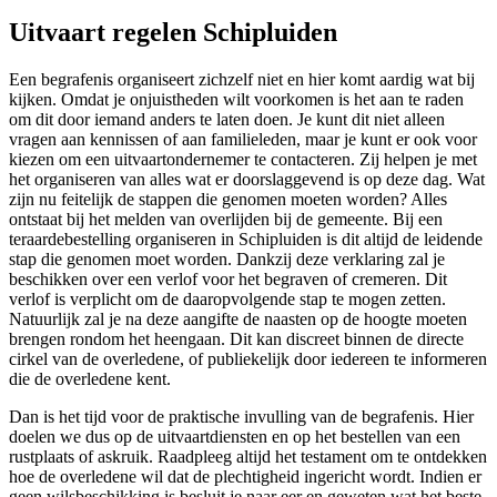
Uitvaart regelen Schipluiden
Een begrafenis organiseert zichzelf niet en hier komt aardig wat bij
kijken. Omdat je onjuistheden wilt voorkomen is het aan te raden
om dit door iemand anders te laten doen. Je kunt dit niet alleen
vragen aan kennissen of aan familieleden, maar je kunt er ook voor
kiezen om een uitvaartondernemer te contacteren. Zij helpen je met
het organiseren van alles wat er doorslaggevend is op deze dag. Wat
zijn nu feitelijk de stappen die genomen moeten worden? Alles
ontstaat bij het melden van overlijden bij de gemeente. Bij een
teraardebestelling organiseren in Schipluiden is dit altijd de leidende
stap die genomen moet worden. Dankzij deze verklaring zal je
beschikken over een verlof voor het begraven of cremeren. Dit
verlof is verplicht om de daaropvolgende stap te mogen zetten.
Natuurlijk zal je na deze aangifte de naasten op de hoogte moeten
brengen rondom het heengaan. Dit kan discreet binnen de directe
cirkel van de overledene, of publiekelijk door iedereen te informeren
die de overledene kent.
Dan is het tijd voor de praktische invulling van de begrafenis. Hier
doelen we dus op de uitvaartdiensten en op het bestellen van een
rustplaats of askruik. Raadpleeg altijd het testament om te ontdekken
hoe de overledene wil dat de plechtigheid ingericht wordt. Indien er
geen wilsbeschikking is besluit je naar eer en geweten wat het beste