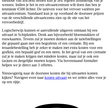
methode van afscheid nemen kun je zelf regelen afhankelijk van je
wensen. Indien je het in een uitvaartcentrum wilt doen dan ben je
tenminste €500 lichter. De tarieven voor het vervoer variëren per
uitvaartcentrum. Standaard kun je op voorhand de doorsnee prijzen
van de verschillende uitvaartcentra zien op de site van het
vervoerbedrijf.
Logischerwijs kunnen er aanvullende uitgaven ontstaan bij een
uitvaart in Schipluiden. Denk aan bijvoorbeeld bloemstukken of
rouwkaarten. Tevens zul je moeten denken aan de tariefstellingen
die gepaard gaan met een begrafenis of een crematie. Bij een
teraardebestelling heb je zeker te maken met extra kosten voor een
grafkist, een bepaald graf en een steen. In het geval van een crematie
zul je te maken krijgen met mindere kosten, maar zul je ook een
(as)urn en dergelijke moeten kopen. Via bovenstaand formulier
helpen we je direct aan 3 offertes.
Nieuwsgierig naar de doorsnee kosten die bij uitvaarten komen
kijken? Navigeer even naar
kosten uitvaart
en we zetten alles voor je
op een rijtje.