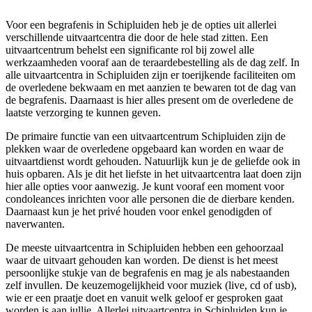
Voor een begrafenis in Schipluiden heb je de opties uit allerlei
verschillende uitvaartcentra die door de hele stad zitten. Een
uitvaartcentrum behelst een significante rol bij zowel alle
werkzaamheden vooraf aan de teraardebestelling als de dag zelf. In
alle uitvaartcentra in Schipluiden zijn er toerijkende faciliteiten om
de overledene bekwaam en met aanzien te bewaren tot de dag van
de begrafenis. Daarnaast is hier alles present om de overledene de
laatste verzorging te kunnen geven.
De primaire functie van een uitvaartcentrum Schipluiden zijn de
plekken waar de overledene opgebaard kan worden en waar de
uitvaartdienst wordt gehouden. Natuurlijk kun je de geliefde ook in
huis opbaren. Als je dit het liefste in het uitvaartcentra laat doen zijn
hier alle opties voor aanwezig. Je kunt vooraf een moment voor
condoleances inrichten voor alle personen die de dierbare kenden.
Daarnaast kun je het privé houden voor enkel genodigden of
naverwanten.
De meeste uitvaartcentra in Schipluiden hebben een gehoorzaal
waar de uitvaart gehouden kan worden. De dienst is het meest
persoonlijke stukje van de begrafenis en mag je als nabestaanden
zelf invullen. De keuzemogelijkheid voor muziek (live, cd of usb),
wie er een praatje doet en vanuit welk geloof er gesproken gaat
worden is aan jullie. Allerlei uitvaartcentra in Schipluiden kun je