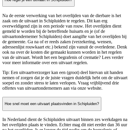
Na de eerste verwerking van het overlijden van de dierbare is het
zaak om de uitvaart in Schipluiden te regelen. Dit kan erg
overweldigend zijn in een periode van rouw. Het overlijden dient
gemeld te worden bij de betreffende huisarts en je (of de
uitvaartondernemer Schipluiden) doet aangifte van het overlijden bij
de gemeente. Ga na of er reeds zaken (verzekering, wensen,
adressenlijst rouwkaart etc.) bekend zijn vanuit de overledene. Denk
ook na over de kosten die gemaakt kunnen worden in het regelen
van de uitvaart. Wordt het een begrafenis of crematie? Lees verder
voor meer informatie over een uitvaart regelen.
Tip: Een uitvaartverzorger kan een (groot) deel hiervan uit handen
nemen of zorgen dat je de juiste vragen duidelijk hebt om de uitvaart
soepel en zonder stress te laten verlopen. Vraag vrijblijvend drie
offertes van uitvaartondernemers aan via onze website.
Hoe snel moet een uitvaart plaatsvinden in Schipluiden?
In Nederland dient de Schipluiden uitvaart binnen zes werkdagen na
het overlijden plaats te vinden. Echter mag dit niet eerder dan 36 uur
na het overlijden. Is er langer de tijd nodig om de begrafenis of