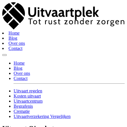
Home
Blog
Over ons
Contact
Home
Blog
Over ons
Contact
Uitvaart regelen
Kosten uitvaart
Uitvaartcentrum
Begrafenis
Crematie
Uitvaartverzekering Vergelijken