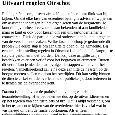
Uitvaart regelen Oirschot
Een begrafenis organiseert zichzelf niet en hier komt flink wat bij
kijken. Omdat elke fase van essentieel belang is adviseren wij je aan
om assistentie te vragen bij het organiseren van de begrafenis. Je
kunt dit bijvoorbeeld verzoeken aan bekenden of aan familieleden,
maar je kunt er ook voor kiezen om een uitvaartondernemer te
contacteren. Dit is de partij die je zal ondersteunen bij het inregelen
van de verschillende zaken. Welke fasen doorloop je gedurende dit
proces? De eerste stap is om aangifte te doen bij de gemeente. Bij
een teraardebestelling regelen in Oirschot is dit altijd de belangrijkste
stap die genomen moet worden. Dankzij deze aangifte zal je
beschikken over een verlof voor het begraven of cremeren. Buiten
dit verlof kun je niet de daaropvolgende stappen zetten voor het
regelen. Vanzelfsprekend zal je na deze aangifte de naasten op de
hoogte moeten stellen rondom het overlijden. Dit kan veilig binnen
de directe cirkel van de overledene, of publiekelijk door iedereen in
te lichten die de overledene kent.
Daarna is het tijd voor de praktische invulling van de
teraardebestelling. Hier bedoelen we dus op de uitvaartdiensten en
op het regelen van een rustplaats of urn. Het is altijd verstandig om
in het testament te kijken van de overledene, hier is veelal wat in
vastgelegd omtrent de finale voorkeuren. Als er geen
wilsbeschikking voorhanden is zul je je als gezin moeten inlezen: