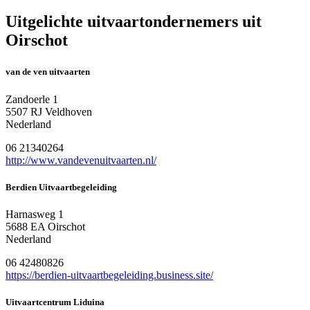
Uitgelichte uitvaartondernemers uit
Oirschot
van de ven uitvaarten
Zandoerle 1
5507 RJ Veldhoven
Nederland
06 21340264
http://www.vandevenuitvaarten.nl/
Berdien Uitvaartbegeleiding
Harnasweg 1
5688 EA Oirschot
Nederland
06 42480826
https://berdien-uitvaartbegeleiding.business.site/
Uitvaartcentrum Liduina