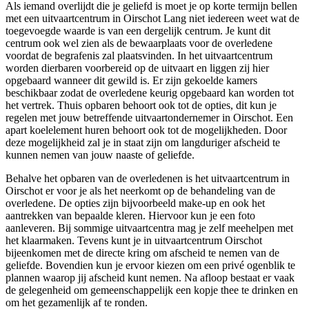
Als iemand overlijdt die je geliefd is moet je op korte termijn bellen
met een uitvaartcentrum in Oirschot Lang niet iedereen weet wat de
toegevoegde waarde is van een dergelijk centrum. Je kunt dit
centrum ook wel zien als de bewaarplaats voor de overledene
voordat de begrafenis zal plaatsvinden. In het uitvaartcentrum
worden dierbaren voorbereid op de uitvaart en liggen zij hier
opgebaard wanneer dit gewild is. Er zijn gekoelde kamers
beschikbaar zodat de overledene keurig opgebaard kan worden tot
het vertrek. Thuis opbaren behoort ook tot de opties, dit kun je
regelen met jouw betreffende uitvaartondernemer in Oirschot. Een
apart koelelement huren behoort ook tot de mogelijkheden. Door
deze mogelijkheid zal je in staat zijn om langduriger afscheid te
kunnen nemen van jouw naaste of geliefde.
Behalve het opbaren van de overledenen is het uitvaartcentrum in
Oirschot er voor je als het neerkomt op de behandeling van de
overledene. De opties zijn bijvoorbeeld make-up en ook het
aantrekken van bepaalde kleren. Hiervoor kun je een foto
aanleveren. Bij sommige uitvaartcentra mag je zelf meehelpen met
het klaarmaken. Tevens kunt je in uitvaartcentrum Oirschot
bijeenkomen met de directe kring om afscheid te nemen van de
geliefde. Bovendien kun je ervoor kiezen om een privé ogenblik te
plannen waarop jij afscheid kunt nemen. Na afloop bestaat er vaak
de gelegenheid om gemeenschappelijk een kopje thee te drinken en
om het gezamenlijk af te ronden.