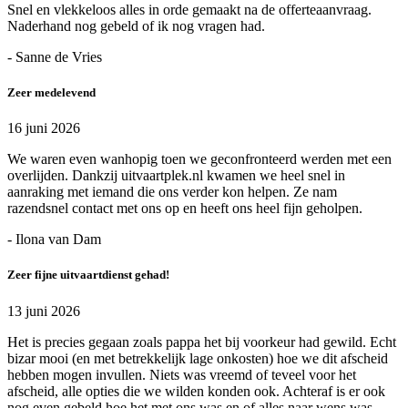
Snel en vlekkeloos alles in orde gemaakt na de offerteaanvraag.
Naderhand nog gebeld of ik nog vragen had.
- Sanne de Vries
Zeer medelevend
16 juni 2026
We waren even wanhopig toen we geconfronteerd werden met een
overlijden. Dankzij uitvaartplek.nl kwamen we heel snel in
aanraking met iemand die ons verder kon helpen. Ze nam
razendsnel contact met ons op en heeft ons heel fijn geholpen.
- Ilona van Dam
Zeer fijne uitvaartdienst gehad!
13 juni 2026
Het is precies gegaan zoals pappa het bij voorkeur had gewild. Echt
bizar mooi (en met betrekkelijk lage onkosten) hoe we dit afscheid
hebben mogen invullen. Niets was vreemd of teveel voor het
afscheid, alle opties die we wilden konden ook. Achteraf is er ook
nog even gebeld hoe het met ons was en of alles naar wens was