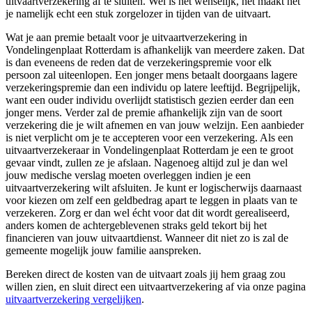
uitvaartverzekering af te sluiten. Wel is het wenselijk, het maakt het
je namelijk echt een stuk zorgelozer in tijden van de uitvaart.
Wat je aan premie betaalt voor je uitvaartverzekering in
Vondelingenplaat Rotterdam is afhankelijk van meerdere zaken. Dat
is dan eveneens de reden dat de verzekeringspremie voor elk
persoon zal uiteenlopen. Een jonger mens betaalt doorgaans lagere
verzekeringspremie dan een individu op latere leeftijd. Begrijpelijk,
want een ouder individu overlijdt statistisch gezien eerder dan een
jonger mens. Verder zal de premie afhankelijk zijn van de soort
verzekering die je wilt afnemen en van jouw welzijn. Een aanbieder
is niet verplicht om je te accepteren voor een verzekering. Als een
uitvaartverzekeraar in Vondelingenplaat Rotterdam je een te groot
gevaar vindt, zullen ze je afslaan. Nagenoeg altijd zul je dan wel
jouw medische verslag moeten overleggen indien je een
uitvaartverzekering wilt afsluiten. Je kunt er logischerwijs daarnaast
voor kiezen om zelf een geldbedrag apart te leggen in plaats van te
verzekeren. Zorg er dan wel écht voor dat dit wordt gerealiseerd,
anders komen de achtergeblevenen straks geld tekort bij het
financieren van jouw uitvaartdienst. Wanneer dit niet zo is zal de
gemeente mogelijk jouw familie aanspreken.
Bereken direct de kosten van de uitvaart zoals jij hem graag zou
willen zien, en sluit direct een uitvaartverzekering af via onze pagina
uitvaartverzekering vergelijken
.