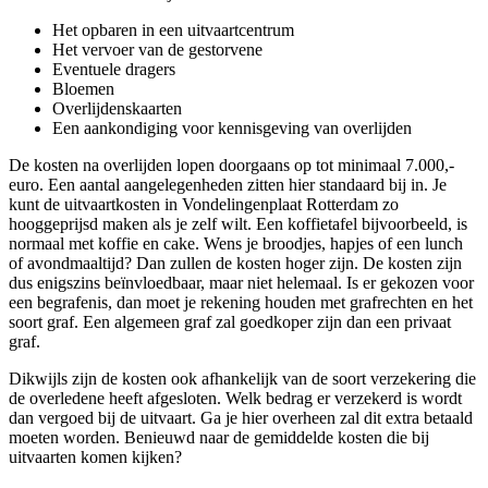
Het opbaren in een uitvaartcentrum
Het vervoer van de gestorvene
Eventuele dragers
Bloemen
Overlijdenskaarten
Een aankondiging voor kennisgeving van overlijden
De kosten na overlijden lopen doorgaans op tot minimaal 7.000,-
euro. Een aantal aangelegenheden zitten hier standaard bij in. Je
kunt de uitvaartkosten in Vondelingenplaat Rotterdam zo
hooggeprijsd maken als je zelf wilt. Een koffietafel bijvoorbeeld, is
normaal met koffie en cake. Wens je broodjes, hapjes of een lunch
of avondmaaltijd? Dan zullen de kosten hoger zijn. De kosten zijn
dus enigszins beïnvloedbaar, maar niet helemaal. Is er gekozen voor
een begrafenis, dan moet je rekening houden met grafrechten en het
soort graf. Een algemeen graf zal goedkoper zijn dan een privaat
graf.
Dikwijls zijn de kosten ook afhankelijk van de soort verzekering die
de overledene heeft afgesloten. Welk bedrag er verzekerd is wordt
dan vergoed bij de uitvaart. Ga je hier overheen zal dit extra betaald
moeten worden. Benieuwd naar de gemiddelde kosten die bij
uitvaarten komen kijken?