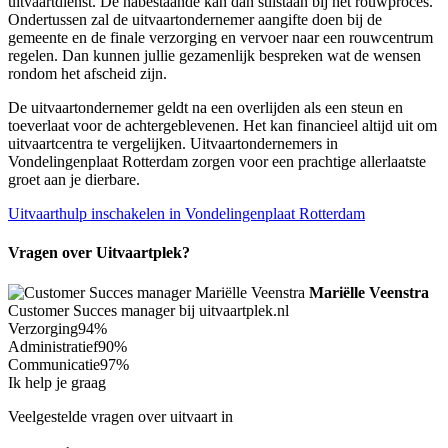
uitvaartdienst. De nabestaande kan dan stilstaan bij het rouwproces.
Ondertussen zal de uitvaartondernemer aangifte doen bij de
gemeente en de finale verzorging en vervoer naar een rouwcentrum
regelen. Dan kunnen jullie gezamenlijk bespreken wat de wensen
rondom het afscheid zijn.
De uitvaartondernemer geldt na een overlijden als een steun en
toeverlaat voor de achtergeblevenen. Het kan financieel altijd uit om
uitvaartcentra te vergelijken. Uitvaartondernemers in
Vondelingenplaat Rotterdam zorgen voor een prachtige allerlaatste
groet aan je dierbare.
Uitvaarthulp inschakelen in Vondelingenplaat Rotterdam
Vragen over Uitvaartplek?
Mariëlle Veenstra
Customer Succes manager bij uitvaartplek.nl
Verzorging
94%
Administratief
90%
Communicatie
97%
Ik help je graag
Veelgestelde vragen over uitvaart in