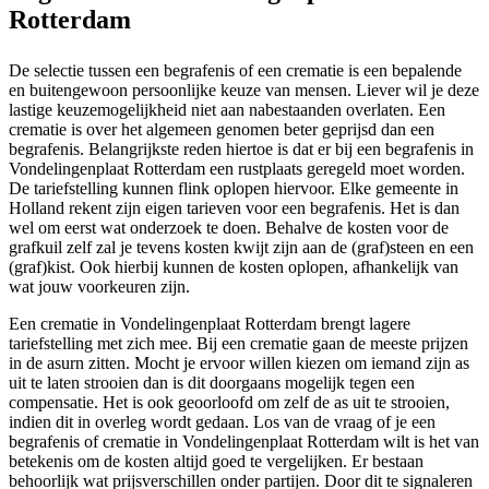
Rotterdam
De selectie tussen een begrafenis of een crematie is een bepalende
en buitengewoon persoonlijke keuze van mensen. Liever wil je deze
lastige keuzemogelijkheid niet aan nabestaanden overlaten. Een
crematie is over het algemeen genomen beter geprijsd dan een
begrafenis. Belangrijkste reden hiertoe is dat er bij een begrafenis in
Vondelingenplaat Rotterdam een rustplaats geregeld moet worden.
De tariefstelling kunnen flink oplopen hiervoor. Elke gemeente in
Holland rekent zijn eigen tarieven voor een begrafenis. Het is dan
wel om eerst wat onderzoek te doen. Behalve de kosten voor de
grafkuil zelf zal je tevens kosten kwijt zijn aan de (graf)steen en een
(graf)kist. Ook hierbij kunnen de kosten oplopen, afhankelijk van
wat jouw voorkeuren zijn.
Een crematie in Vondelingenplaat Rotterdam brengt lagere
tariefstelling met zich mee. Bij een crematie gaan de meeste prijzen
in de asurn zitten. Mocht je ervoor willen kiezen om iemand zijn as
uit te laten strooien dan is dit doorgaans mogelijk tegen een
compensatie. Het is ook geoorloofd om zelf de as uit te strooien,
indien dit in overleg wordt gedaan. Los van de vraag of je een
begrafenis of crematie in Vondelingenplaat Rotterdam wilt is het van
betekenis om de kosten altijd goed te vergelijken. Er bestaan
behoorlijk wat prijsverschillen onder partijen. Door dit te signaleren