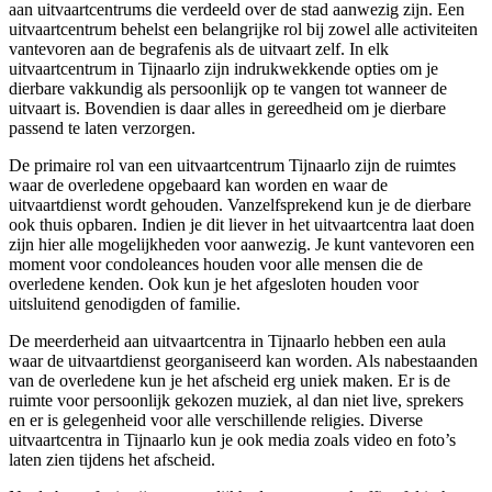
aan uitvaartcentrums die verdeeld over de stad aanwezig zijn. Een
uitvaartcentrum behelst een belangrijke rol bij zowel alle activiteiten
vantevoren aan de begrafenis als de uitvaart zelf. In elk
uitvaartcentrum in Tijnaarlo zijn indrukwekkende opties om je
dierbare vakkundig als persoonlijk op te vangen tot wanneer de
uitvaart is. Bovendien is daar alles in gereedheid om je dierbare
passend te laten verzorgen.
De primaire rol van een uitvaartcentrum Tijnaarlo zijn de ruimtes
waar de overledene opgebaard kan worden en waar de
uitvaartdienst wordt gehouden. Vanzelfsprekend kun je de dierbare
ook thuis opbaren. Indien je dit liever in het uitvaartcentra laat doen
zijn hier alle mogelijkheden voor aanwezig. Je kunt vantevoren een
moment voor condoleances houden voor alle mensen die de
overledene kenden. Ook kun je het afgesloten houden voor
uitsluitend genodigden of familie.
De meerderheid aan uitvaartcentra in Tijnaarlo hebben een aula
waar de uitvaartdienst georganiseerd kan worden. Als nabestaanden
van de overledene kun je het afscheid erg uniek maken. Er is de
ruimte voor persoonlijk gekozen muziek, al dan niet live, sprekers
en er is gelegenheid voor alle verschillende religies. Diverse
uitvaartcentra in Tijnaarlo kun je ook media zoals video en foto’s
laten zien tijdens het afscheid.