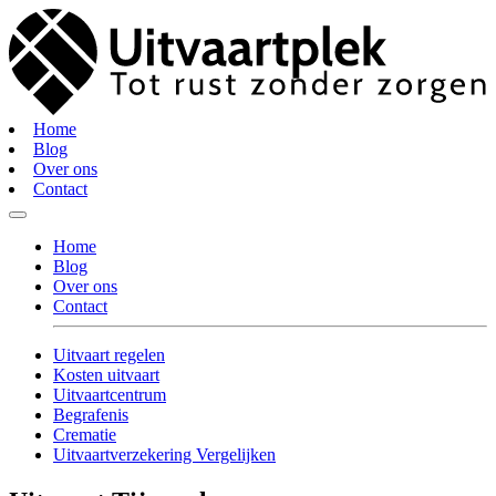
Home
Blog
Over ons
Contact
Home
Blog
Over ons
Contact
Uitvaart regelen
Kosten uitvaart
Uitvaartcentrum
Begrafenis
Crematie
Uitvaartverzekering Vergelijken