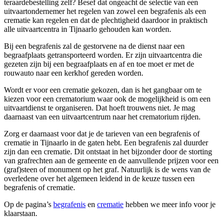
teraardebestelling zelf? Besef dat ongeacht de selectie van een
uitvaartondernemer het regelen van zowel een begrafenis als een
crematie kan regelen en dat de plechtigheid daardoor in praktisch
alle uitvaartcentra in Tijnaarlo gehouden kan worden.
Bij een begrafenis zal de gestorvene na de dienst naar een
begraafplaats getransporteerd worden. Er zijn uitvaartcentra die
gezeten zijn bij een begraafplaats en af en toe moet er met de
rouwauto naar een kerkhof gereden worden.
Wordt er voor een crematie gekozen, dan is het gangbaar om te
kiezen voor een crematorium waar ook de mogelijkheid is om een
uitvaartdienst te organiseren. Dat hoeft trouwens niet. Je mag
daarnaast van een uitvaartcentrum naar het crematorium rijden.
Zorg er daarnaast voor dat je de tarieven van een begrafenis of
crematie in Tijnaarlo in de gaten hebt. Een begrafenis zal duurder
zijn dan een crematie. Dit ontstaat in het bijzonder door de storting
van grafrechten aan de gemeente en de aanvullende prijzen voor een
(graf)steen of monument op het graf. Natuurlijk is de wens van de
overledene over het algemeen leidend in de keuze tussen een
begrafenis of crematie.
Op de pagina’s
begrafenis
en
crematie
hebben we meer info voor je
klaarstaan.