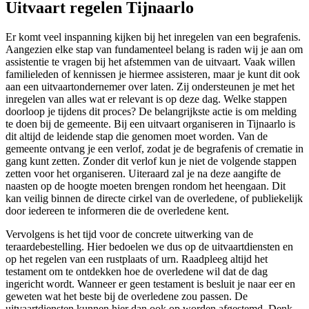
Uitvaart regelen Tijnaarlo
Er komt veel inspanning kijken bij het inregelen van een begrafenis.
Aangezien elke stap van fundamenteel belang is raden wij je aan om
assistentie te vragen bij het afstemmen van de uitvaart. Vaak willen
familieleden of kennissen je hiermee assisteren, maar je kunt dit ook
aan een uitvaartondernemer over laten. Zij ondersteunen je met het
inregelen van alles wat er relevant is op deze dag. Welke stappen
doorloop je tijdens dit proces? De belangrijkste actie is om melding
te doen bij de gemeente. Bij een uitvaart organiseren in Tijnaarlo is
dit altijd de leidende stap die genomen moet worden. Van de
gemeente ontvang je een verlof, zodat je de begrafenis of crematie in
gang kunt zetten. Zonder dit verlof kun je niet de volgende stappen
zetten voor het organiseren. Uiteraard zal je na deze aangifte de
naasten op de hoogte moeten brengen rondom het heengaan. Dit
kan veilig binnen de directe cirkel van de overledene, of publiekelijk
door iedereen te informeren die de overledene kent.
Vervolgens is het tijd voor de concrete uitwerking van de
teraardebestelling. Hier bedoelen we dus op de uitvaartdiensten en
op het regelen van een rustplaats of urn. Raadpleeg altijd het
testament om te ontdekken hoe de overledene wil dat de dag
ingericht wordt. Wanneer er geen testament is besluit je naar eer en
geweten wat het beste bij de overledene zou passen. De
uitvaartdiensten kunnen hier dan ook op worden afgestemd. Denk