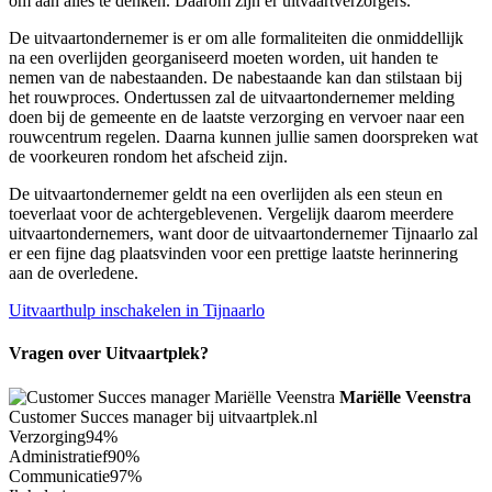
om aan alles te denken. Daarom zijn er uitvaartverzorgers.
De uitvaartondernemer is er om alle formaliteiten die onmiddellijk
na een overlijden georganiseerd moeten worden, uit handen te
nemen van de nabestaanden. De nabestaande kan dan stilstaan bij
het rouwproces. Ondertussen zal de uitvaartondernemer melding
doen bij de gemeente en de laatste verzorging en vervoer naar een
rouwcentrum regelen. Daarna kunnen jullie samen doorspreken wat
de voorkeuren rondom het afscheid zijn.
De uitvaartondernemer geldt na een overlijden als een steun en
toeverlaat voor de achtergeblevenen. Vergelijk daarom meerdere
uitvaartondernemers, want door de uitvaartondernemer Tijnaarlo zal
er een fijne dag plaatsvinden voor een prettige laatste herinnering
aan de overledene.
Uitvaarthulp inschakelen in Tijnaarlo
Vragen over Uitvaartplek?
Mariëlle Veenstra
Customer Succes manager bij uitvaartplek.nl
Verzorging
94%
Administratief
90%
Communicatie
97%