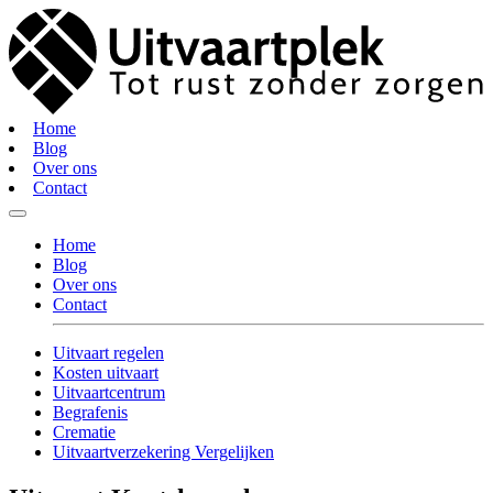
Home
Blog
Over ons
Contact
Home
Blog
Over ons
Contact
Uitvaart regelen
Kosten uitvaart
Uitvaartcentrum
Begrafenis
Crematie
Uitvaartverzekering Vergelijken