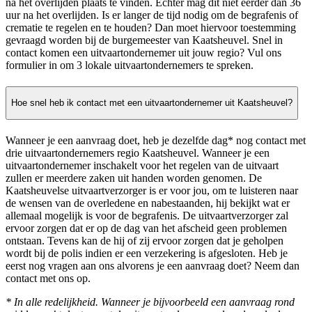
na het overlijden plaats te vinden. Echter mag dit niet eerder dan 36
uur na het overlijden. Is er langer de tijd nodig om de begrafenis of
crematie te regelen en te houden? Dan moet hiervoor toestemming
gevraagd worden bij de burgemeester van Kaatsheuvel. Snel in
contact komen een uitvaartondernemer uit jouw regio? Vul ons
formulier in om 3 lokale uitvaartondernemers te spreken.
Hoe snel heb ik contact met een uitvaartondernemer uit Kaatsheuvel?
Wanneer je een aanvraag doet, heb je dezelfde dag* nog contact met
drie uitvaartondernemers regio Kaatsheuvel. Wanneer je een
uitvaartondernemer inschakelt voor het regelen van de uitvaart
zullen er meerdere zaken uit handen worden genomen. De
Kaatsheuvelse uitvaartverzorger is er voor jou, om te luisteren naar
de wensen van de overledene en nabestaanden, hij bekijkt wat er
allemaal mogelijk is voor de begrafenis. De uitvaartverzorger zal
ervoor zorgen dat er op de dag van het afscheid geen problemen
ontstaan. Tevens kan de hij of zij ervoor zorgen dat je geholpen
wordt bij de polis indien er een verzekering is afgesloten. Heb je
eerst nog vragen aan ons alvorens je een aanvraag doet? Neem dan
contact met ons op.
* In alle redelijkheid. Wanneer je bijvoorbeeld een aanvraag rond