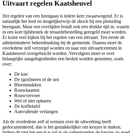
Uitvaart regelen Kaatsheuvel
Het regelen van een heengaan is iedere keer zwaarwegend. Er is
natuurlijk het leed en mogelijkerwijs de shock bij een plotseling
heengaan. Maar een overlijden houdt ook een drukke tijd in, waarin
in een kort tijdsbestek de teraardebestelling geregeld moet worden.
Er komt veel kijken bij het regelen van een uitvaart. Ten eerste de
administratieve bekendmaking bij de gemeente. Daarna moet de
overledene zelf verzorgd worden en naar een uitvaartcentrum in
Kaatsheuvel overgebracht worden. Vervolgens moet er over
belangrijke aangelegenheden een besluit worden genomen, zoals
over:
De kist
De (graf)steen of de urn
Bloemstukken
Rouwkaarten
Rouwvervoer
Wel of niet opbaren
De koffietafel
Aanvullende verlangen
Als de overledene zelf al wensen over de uitwerking heeft
gedocumenteerd, dan is het gemakkelijker om keuzes te maken.
Indien dit niet het geval is zul je als nabestaanden de keuzes zo goed