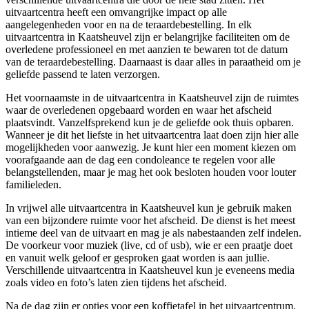
uitvaartcentra heeft een omvangrijke impact op alle
aangelegenheden voor en na de teraardebestelling. In elk
uitvaartcentra in Kaatsheuvel zijn er belangrijke faciliteiten om de
overledene professioneel en met aanzien te bewaren tot de datum
van de teraardebestelling. Daarnaast is daar alles in paraatheid om je
geliefde passend te laten verzorgen.
Het voornaamste in de uitvaartcentra in Kaatsheuvel zijn de ruimtes
waar de overledenen opgebaard worden en waar het afscheid
plaatsvindt. Vanzelfsprekend kun je de geliefde ook thuis opbaren.
Wanneer je dit het liefste in het uitvaartcentra laat doen zijn hier alle
mogelijkheden voor aanwezig. Je kunt hier een moment kiezen om
voorafgaande aan de dag een condoleance te regelen voor alle
belangstellenden, maar je mag het ook besloten houden voor louter
familieleden.
In vrijwel alle uitvaartcentra in Kaatsheuvel kun je gebruik maken
van een bijzondere ruimte voor het afscheid. De dienst is het meest
intieme deel van de uitvaart en mag je als nabestaanden zelf indelen.
De voorkeur voor muziek (live, cd of usb), wie er een praatje doet
en vanuit welk geloof er gesproken gaat worden is aan jullie.
Verschillende uitvaartcentra in Kaatsheuvel kun je eveneens media
zoals video en foto’s laten zien tijdens het afscheid.
Na de dag zijn er opties voor een koffietafel in het uitvaartcentrum.