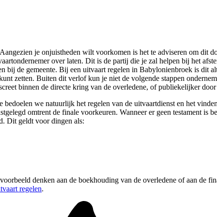
. Aangezien je onjuistheden wilt voorkomen is het te adviseren om dit d
vaartondernemer over laten. Dit is de partij die je zal helpen bij het a
en bij de gemeente. Bij een uitvaart regelen in Babylonienbroek is dit
 kunt zetten. Buiten dit verlof kun je niet de volgende stappen onderne
reet binnen de directe kring van de overledene, of publiekelijker door i
 bedoelen we natuurlijk het regelen van de uitvaartdienst en het vinden 
astgelegd omtrent de finale voorkeuren. Wanneer er geen testament is be
 Dit geldt voor dingen als:
bijvoorbeeld denken aan de boekhouding van de overledene of aan de fin
itvaart regelen
.