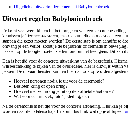
Uitgelichte uitvaartondernemers uit Babylonienbroek
Uitvaart regelen Babylonienbroek
Er komt veel werk kijken bij het inregelen van een teraardebestelling
kennissen je hiermee assisteren, maar je kunt dit daarnaast aan een uit
stappen die gezet moeten worden? De eerste stap is om aangifte te do
ontvang je een verlof, zodat je de begrafenis of crematie in beweging
naasten op de hoogte moeten stellen rondom het heengaan. Dit kan disc
Dan is het tijd voor de concrete uitwerking van de begrafenis. Hiermee
wilsbeschikking te kijken van de overledene, hier is dikwijls wat in v
passen. De uitvaartdiensten kunnen hier dan ook op worden afgestemd.
Hoeveel personen nodig je uit voor de ceremonie?
Besloten kring of open kring?
Hoeveel mensen nodig je uit op de koffietafel/naborrel?
Wat voor een muziek, foto’s, kleding, etc?
Na de ceremonie is het tijd voor de concrete afronding. Hier kan je 
worden naar de nalatenschap. Er komt dus flink wat op je af bij een
u