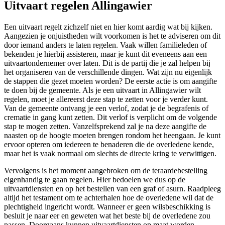
Uitvaart regelen Allingawier
Een uitvaart regelt zichzelf niet en hier komt aardig wat bij kijken.
Aangezien je onjuistheden wilt voorkomen is het te adviseren om dit
door iemand anders te laten regelen. Vaak willen familieleden of
bekenden je hierbij assisteren, maar je kunt dit eveneens aan een
uitvaartondernemer over laten. Dit is de partij die je zal helpen bij
het organiseren van de verschillende dingen. Wat zijn nu eigenlijk
de stappen die gezet moeten worden? De eerste actie is om aangifte
te doen bij de gemeente. Als je een uitvaart in Allingawier wilt
regelen, moet je allereerst deze stap te zetten voor je verder kunt.
Van de gemeente ontvang je een verlof, zodat je de begrafenis of
crematie in gang kunt zetten. Dit verlof is verplicht om de volgende
stap te mogen zetten. Vanzelfsprekend zal je na deze aangifte de
naasten op de hoogte moeten brengen rondom het heengaan. Je kunt
ervoor opteren om iedereen te benaderen die de overledene kende,
maar het is vaak normaal om slechts de directe kring te verwittigen.
Vervolgens is het moment aangebroken om de teraardebestelling
eigenhandig te gaan regelen. Hier bedoelen we dus op de
uitvaartdiensten en op het bestellen van een graf of asurn. Raadpleeg
altijd het testament om te achterhalen hoe de overledene wil dat de
plechtigheid ingericht wordt. Wanneer er geen wilsbeschikking is
besluit je naar eer en geweten wat het beste bij de overledene zou
passen. Doorgaans kunnen uitvaartdiensten op maat worden