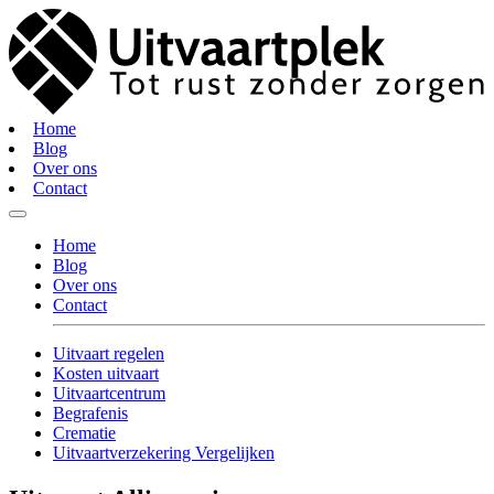
Home
Blog
Over ons
Contact
Home
Blog
Over ons
Contact
Uitvaart regelen
Kosten uitvaart
Uitvaartcentrum
Begrafenis
Crematie
Uitvaartverzekering Vergelijken