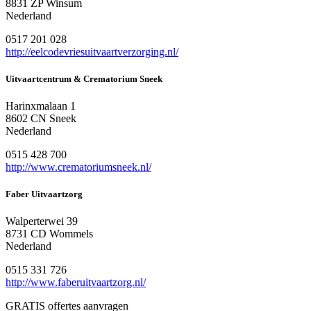
8831 ZP Winsum
Nederland
0517 201 028
http://eelcodevriesuitvaartverzorging.nl/
Uitvaartcentrum & Crematorium Sneek
Harinxmalaan 1
8602 CN Sneek
Nederland
0515 428 700
http://www.crematoriumsneek.nl/
Faber Uitvaartzorg
Walperterwei 39
8731 CD Wommels
Nederland
0515 331 726
http://www.faberuitvaartzorg.nl/
GRATIS offertes aanvragen