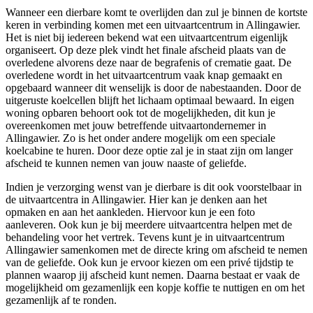
Wanneer een dierbare komt te overlijden dan zul je binnen de kortste
keren in verbinding komen met een uitvaartcentrum in Allingawier.
Het is niet bij iedereen bekend wat een uitvaartcentrum eigenlijk
organiseert. Op deze plek vindt het finale afscheid plaats van de
overledene alvorens deze naar de begrafenis of crematie gaat. De
overledene wordt in het uitvaartcentrum vaak knap gemaakt en
opgebaard wanneer dit wenselijk is door de nabestaanden. Door de
uitgeruste koelcellen blijft het lichaam optimaal bewaard. In eigen
woning opbaren behoort ook tot de mogelijkheden, dit kun je
overeenkomen met jouw betreffende uitvaartondernemer in
Allingawier. Zo is het onder andere mogelijk om een speciale
koelcabine te huren. Door deze optie zal je in staat zijn om langer
afscheid te kunnen nemen van jouw naaste of geliefde.
Indien je verzorging wenst van je dierbare is dit ook voorstelbaar in
de uitvaartcentra in Allingawier. Hier kan je denken aan het
opmaken en aan het aankleden. Hiervoor kun je een foto
aanleveren. Ook kun je bij meerdere uitvaartcentra helpen met de
behandeling voor het vertrek. Tevens kunt je in uitvaartcentrum
Allingawier samenkomen met de directe kring om afscheid te nemen
van de geliefde. Ook kun je ervoor kiezen om een privé tijdstip te
plannen waarop jij afscheid kunt nemen. Daarna bestaat er vaak de
mogelijkheid om gezamenlijk een kopje koffie te nuttigen en om het
gezamenlijk af te ronden.