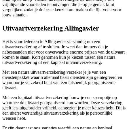
vrijblijvende voorstellen te ontvangen die je op je gemak kunt
vergelijken zodat je de beste keuze kunt maken die fijn voelt voor
jouw situatie.
Uitvaartverzekering Allingawier
Het is voor iedereen in Allingawier verstandig om een
uitvaartverzekering af te sluiten. Je weet dan immers dat je
nabestaanden niet voor onverwachte enorme prijzen van de uitvaart
komen te staan. Kort genomen kun je kiezen tussen een natura
uitvaartverzekering of een kapitaal uitvaartverzekering.
Met een natura uitvaartverzekering verzeker je je van een
dienstenpakket waarin allemaal basis diensten zijn geïntegreerd en
waardoor je verzekerd bent van een fatsoenlijk georganiseerde
uitvaart.
Met een kapitaal uitvaartverzekering bouw je een spaarpotje op
waarmee de uitvaart georganiseerd kan worden. Deze verzekering
geeft iets uitgebreider vrijheid, aangezien je meer keuzes hebt. Dit is
een uiterst verstandige uitvaartverzekering als je persoonlijke
wensen hebt.
Er zijn daarnaast nog variaties waarbij een natura en kapitaal