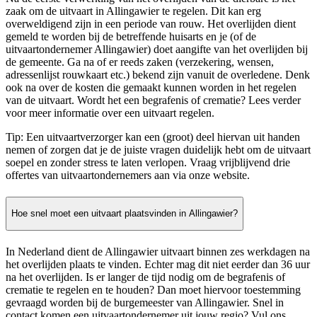
zaak om de uitvaart in Allingawier te regelen. Dit kan erg
overweldigend zijn in een periode van rouw. Het overlijden dient
gemeld te worden bij de betreffende huisarts en je (of de
uitvaartondernemer Allingawier) doet aangifte van het overlijden bij
de gemeente. Ga na of er reeds zaken (verzekering, wensen,
adressenlijst rouwkaart etc.) bekend zijn vanuit de overledene. Denk
ook na over de kosten die gemaakt kunnen worden in het regelen
van de uitvaart. Wordt het een begrafenis of crematie? Lees verder
voor meer informatie over een uitvaart regelen.
Tip: Een uitvaartverzorger kan een (groot) deel hiervan uit handen
nemen of zorgen dat je de juiste vragen duidelijk hebt om de uitvaart
soepel en zonder stress te laten verlopen. Vraag vrijblijvend drie
offertes van uitvaartondernemers aan via onze website.
Hoe snel moet een uitvaart plaatsvinden in Allingawier?
In Nederland dient de Allingawier uitvaart binnen zes werkdagen na
het overlijden plaats te vinden. Echter mag dit niet eerder dan 36 uur
na het overlijden. Is er langer de tijd nodig om de begrafenis of
crematie te regelen en te houden? Dan moet hiervoor toestemming
gevraagd worden bij de burgemeester van Allingawier. Snel in
contact komen een uitvaartondernemer uit jouw regio? Vul ons