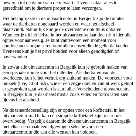
bewaren tot de datum van de uitvaart. Tevens is daar alles in
gereedheid om je dierbare proper te laten verzorgen.
Het belangrijkste in de uitvaartcentra in Bergeijk zijn de ruimtes
waar de dierbaren opgebaard worden en waar het afscheid
plaatsvindt. Natuurlijk kun je de overledene ook thuis opbaren.
Wanneer je dit het liefste in het uitvaartcentra laat doen zijn hier alle
opties voor aanwezig. Je kunt vantevoren een moment voor
condoleances organiseren voor alle mensen die de geliefde kenden.
Eveneens kun je het privé houden voor alleen genodigden of
naverwanten.
In zowat alle uitvaartcentra in Bergeijk kun je gebruik maken van
een speciale ruimte voor het uitleiden. Als dierbaren van de
overledene kun je het vertrek erg sluitend maken. De voorkeur voor
muziek (live, cd of usb), wie er een zegje doet en vanuit welk geloof
er gesproken gaat worden is aan jullie. Verscheidene uitvaartcentra
in Bergeijk kun je daarnaast media zoals video en foto’s laten zien
tijdens het afscheid.
Na de teraardebestelling zijn er opties voor een koffietafel in het
uitvaartcentrum. Dit kan een simpele koffietafel zijn, maar ook
overvloedig. Vergelijk daarom de diverse uitvaartcentra in Bergeijk
met elkaar en maak een afgewogen selectie voor een
uitvaartcentrum die aan alle wensen kan voldoen.