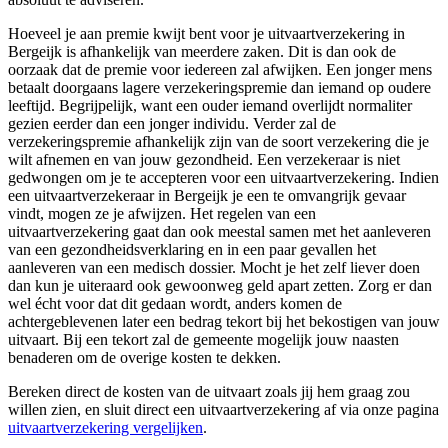
Hoeveel je aan premie kwijt bent voor je uitvaartverzekering in
Bergeijk is afhankelijk van meerdere zaken. Dit is dan ook de
oorzaak dat de premie voor iedereen zal afwijken. Een jonger mens
betaalt doorgaans lagere verzekeringspremie dan iemand op oudere
leeftijd. Begrijpelijk, want een ouder iemand overlijdt normaliter
gezien eerder dan een jonger individu. Verder zal de
verzekeringspremie afhankelijk zijn van de soort verzekering die je
wilt afnemen en van jouw gezondheid. Een verzekeraar is niet
gedwongen om je te accepteren voor een uitvaartverzekering. Indien
een uitvaartverzekeraar in Bergeijk je een te omvangrijk gevaar
vindt, mogen ze je afwijzen. Het regelen van een
uitvaartverzekering gaat dan ook meestal samen met het aanleveren
van een gezondheidsverklaring en in een paar gevallen het
aanleveren van een medisch dossier. Mocht je het zelf liever doen
dan kun je uiteraard ook gewoonweg geld apart zetten. Zorg er dan
wel écht voor dat dit gedaan wordt, anders komen de
achtergeblevenen later een bedrag tekort bij het bekostigen van jouw
uitvaart. Bij een tekort zal de gemeente mogelijk jouw naasten
benaderen om de overige kosten te dekken.
Bereken direct de kosten van de uitvaart zoals jij hem graag zou
willen zien, en sluit direct een uitvaartverzekering af via onze pagina
uitvaartverzekering vergelijken
.