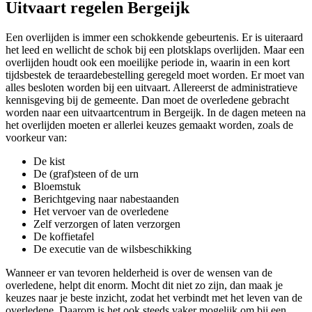
Uitvaart regelen Bergeijk
Een overlijden is immer een schokkende gebeurtenis. Er is uiteraard
het leed en wellicht de schok bij een plotsklaps overlijden. Maar een
overlijden houdt ook een moeilijke periode in, waarin in een kort
tijdsbestek de teraardebestelling geregeld moet worden. Er moet van
alles besloten worden bij een uitvaart. Allereerst de administratieve
kennisgeving bij de gemeente. Dan moet de overledene gebracht
worden naar een uitvaartcentrum in Bergeijk. In de dagen meteen na
het overlijden moeten er allerlei keuzes gemaakt worden, zoals de
voorkeur van:
De kist
De (graf)steen of de urn
Bloemstuk
Berichtgeving naar nabestaanden
Het vervoer van de overledene
Zelf verzorgen of laten verzorgen
De koffietafel
De executie van de wilsbeschikking
Wanneer er van tevoren helderheid is over de wensen van de
overledene, helpt dit enorm. Mocht dit niet zo zijn, dan maak je
keuzes naar je beste inzicht, zodat het verbindt met het leven van de
overledene. Daarom is het ook steeds vaker mogelijk om bij een