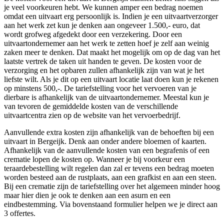
je veel voorkeuren hebt. We kunnen amper een bedrag noemen
omdat een uitvaart erg persoonlijk is. Indien je een uitvaartverzorger
aan het werk zet kun je denken aan ongeveer 1.500,- euro, dat
wordt grofweg afgedekt door een verzekering. Door een
uitvaartondernemer aan het werk te zetten hoef je zelf aan weinig
zaken meer te denken. Dat maakt het mogelijk om op de dag van het
laatste vertrek de taken uit handen te geven. De kosten voor de
verzorging en het opbaren zullen afhankelijk zijn van wat je het
liefste wilt. Als je dit op een uitvaart locatie laat doen kun je rekenen
op minstens 500,-. De tariefstelling voor het vervoeren van je
dierbare is afhankelijk van de uitvaartondernemer. Meestal kun je
van tevoren de gemiddelde kosten van de verschillende
uitvaartcentra zien op de website van het vervoerbedrijf.
Aanvullende extra kosten zijn afhankelijk van de behoeften bij een
uitvaart in Bergeijk. Denk aan onder andere bloemen of kaarten.
Afhankelijk van de aanvullende kosten van een begrafenis of een
crematie lopen de kosten op. Wanneer je bij voorkeur een
teraardebestelling wilt regelen dan zal er tevens een bedrag moeten
worden besteed aan de rustplaats, aan een grafkist en aan een steen.
Bij een crematie zijn de tariefstelling over het algemeen minder hoog
maar hier dien je ook te denken aan een asurn en een
eindbestemming. Via bovenstaand formulier helpen we je direct aan
3 offertes.