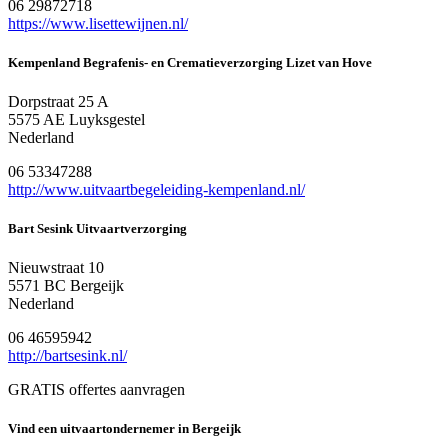
06 29872718
https://www.lisettewijnen.nl/
Kempenland Begrafenis- en Crematieverzorging Lizet van Hove
Dorpstraat 25 A
5575 AE Luyksgestel
Nederland
06 53347288
http://www.uitvaartbegeleiding-kempenland.nl/
Bart Sesink Uitvaartverzorging
Nieuwstraat 10
5571 BC Bergeijk
Nederland
06 46595942
http://bartsesink.nl/
GRATIS offertes aanvragen
Vind een uitvaartondernemer in Bergeijk