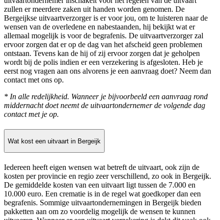
uitvaartondernemer inschakelt voor het regelen van de uitvaart
zullen er meerdere zaken uit handen worden genomen. De
Bergeijkse uitvaartverzorger is er voor jou, om te luisteren naar de
wensen van de overledene en nabestaanden, hij bekijkt wat er
allemaal mogelijk is voor de begrafenis. De uitvaartverzorger zal
ervoor zorgen dat er op de dag van het afscheid geen problemen
ontstaan. Tevens kan de hij of zij ervoor zorgen dat je geholpen
wordt bij de polis indien er een verzekering is afgesloten. Heb je
eerst nog vragen aan ons alvorens je een aanvraag doet? Neem dan
contact met ons op.
* In alle redelijkheid. Wanneer je bijvoorbeeld een aanvraag rond
middernacht doet neemt de uitvaartondernemer de volgende dag
contact met je op.
Wat kost een uitvaart in Bergeijk
Iedereen heeft eigen wensen wat betreft de uitvaart, ook zijn de
kosten per provincie en regio zeer verschillend, zo ook in Bergeijk.
De gemiddelde kosten van een uitvaart ligt tussen de 7.000 en
10.000 euro. Een crematie is in de regel wat goedkoper dan een
begrafenis. Sommige uitvaartondernemingen in Bergeijk bieden
pakketten aan om zo voordelig mogelijk de wensen te kunnen