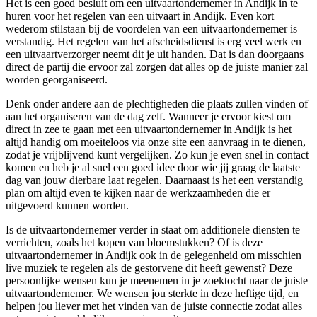
Het is een goed besluit om een uitvaartondernemer in Andijk in te
huren voor het regelen van een uitvaart in Andijk. Even kort
wederom stilstaan bij de voordelen van een uitvaartondernemer is
verstandig. Het regelen van het afscheidsdienst is erg veel werk en
een uitvaartverzorger neemt dit je uit handen. Dat is dan doorgaans
direct de partij die ervoor zal zorgen dat alles op de juiste manier zal
worden georganiseerd.
Denk onder andere aan de plechtigheden die plaats zullen vinden of
aan het organiseren van de dag zelf. Wanneer je ervoor kiest om
direct in zee te gaan met een uitvaartondernemer in Andijk is het
altijd handig om moeiteloos via onze site een aanvraag in te dienen,
zodat je vrijblijvend kunt vergelijken. Zo kun je even snel in contact
komen en heb je al snel een goed idee door wie jij graag de laatste
dag van jouw dierbare laat regelen. Daarnaast is het een verstandig
plan om altijd even te kijken naar de werkzaamheden die er
uitgevoerd kunnen worden.
Is de uitvaartondernemer verder in staat om additionele diensten te
verrichten, zoals het kopen van bloemstukken? Of is deze
uitvaartondernemer in Andijk ook in de gelegenheid om misschien
live muziek te regelen als de gestorvene dit heeft gewenst? Deze
persoonlijke wensen kun je meenemen in je zoektocht naar de juiste
uitvaartondernemer. We wensen jou sterkte in deze heftige tijd, en
helpen jou liever met het vinden van de juiste connectie zodat alles