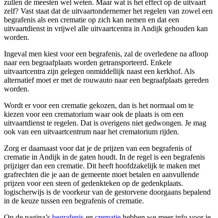
zullen de meesten wel weten. Maar wat is het effect op de uitvaart
zelf? Vast staat dat de uitvaartondernemer het regelen van zowel een
begrafenis als een crematie op zich kan nemen en dat een
uitvaartdienst in vrijwel alle uitvaartcentra in Andijk gehouden kan
worden.
Ingeval men kiest voor een begrafenis, zal de overledene na afloop
naar een begraafplaats worden getransporteerd. Enkele
uitvaartcentra zijn gelegen onmiddellijk naast een kerkhof. Als
alternatief moet er met de rouwauto naar een begraafplaats gereden
worden.
Wordt er voor een crematie gekozen, dan is het normaal om te
kiezen voor een crematorium waar ook de plaats is om een
uitvaartdienst te regelen. Dat is overigens niet gedwongen. Je mag
ook van een uitvaartcentrum naar het crematorium rijden.
Zorg er daarnaast voor dat je de prijzen van een begrafenis of
crematie in Andijk in de gaten houdt. In de regel is een begrafenis
prijziger dan een crematie. Dit heeft hoofdzakelijk te maken met
grafrechten die je aan de gemeente moet betalen en aanvullende
prijzen voor een steen of gedenkteken op de gedenkplaats.
logischerwijs is de voorkeur van de gestorvene doorgaans bepalend
in de keuze tussen een begrafenis of crematie.
Op de pagina’s
begrafenis
en
crematie
hebben we meer info voor je