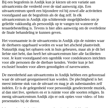
Bij een begrafenis in Andijk kun je kiezen uit een variatie aan
uitvaartcentra die verdeeld over de stad aanwezig zijn. Een
uitvaartcentrum speelt een bijzondere rol bij zowel alle activiteiten
voorafgaand aan de begrafenis als de dag zelf. In elk
uitvaartcentrum in Andijk zijn schitterende mogelijkheden om je
geliefde vakkundig als persoonlijk op te vangen tot wanneer de
teraardebestelling is. Tevens is hier alles aanwezig om de overledene
de finale behandeling te kunnen geven.
Het voornaamste in de uitvaartcentra in Andijk zijn de ruimtes waar
de dierbaren opgebaard worden en waar het afscheid plaatsvindt.
Natuurlijk mag het opbaren ook in huis gebeuren, maar als je dit het
liefste niet hebt, dan heeft het uitvaartcentrum hier alle faciliteiten
voor. Je kunt voorafgaand een ogenblik voor condoleances inrichten
voor alle personen die de dierbare kenden. Verder kun je het
exclusief houden voor alleen genodigden of naverwanten.
De meerderheid aan uitvaartcentra in Andijk hebben een gehoorzaal
waar de uitvaart georganiseerd kan worden. De plechtigheid is het
meest intieme stuk van de uitvaart en mag je als nabestaanden zelf
indelen. Er is de gelegenheid voor persoonlijk geselecteerde muziek,
al dan niet live, sprekers en er is ruimte voor alle soorten religies. In
menig uitvaartcentrum Andijk zijn er ook opties voor video- of foto
presentaties bij de dienst.