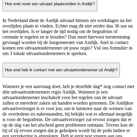
Hoe snel moet een uitvaart plaatsvinden in Andijk?
In Nederland dient de Andijk uitvaart binnen zes werkdagen na het
overlijden plaats te vinden. Echter mag dit niet eerder dan 36 uur na
het overlijden. Is er langer de tijd nodig om de begrafenis of
crematie te regelen en te houden? Dan moet hiervoor toestemming
gevraagd worden bij de burgemeester van Andijk. Snel in contact
komen een uitvaartondernemer uit jouw regio? Vul ons formulier in
om 3 lokale uitvaartondernemers te spreken.
Hoe snel heb ik contact met een uitvaartondernemer uit Andijk?
Wanneer je een aanvraag doet, heb je dezelfde dag* nog contact met
drie uitvaartondernemers regio Andijk. Wanneer je een
uitvaartondernemer inschakelt voor het regelen van de uitvaart
zullen er meerdere zaken uit handen worden genomen. De Andijkse
uitvaartverzorger is er voor jou, om te luisteren naar de wensen van
de overledene en nabestaanden, hij bekijkt wat er allemaal mogelijk
is voor de begrafenis. De uitvaartverzorger zal ervoor zorgen dat er
op de dag van het afscheid geen problemen ontstaan. Tevens kan de
hij of zij ervoor zorgen dat je geholpen wordt bij de polis indien er
een verzekering is afgesloten. Heb je eerst nog vragen aan ons