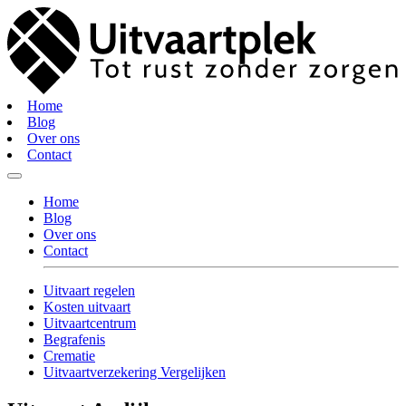
Home
Blog
Over ons
Contact
Home
Blog
Over ons
Contact
Uitvaart regelen
Kosten uitvaart
Uitvaartcentrum
Begrafenis
Crematie
Uitvaartverzekering Vergelijken