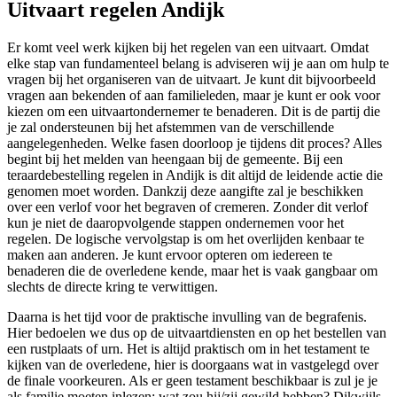
Uitvaart regelen Andijk
Er komt veel werk kijken bij het regelen van een uitvaart. Omdat
elke stap van fundamenteel belang is adviseren wij je aan om hulp te
vragen bij het organiseren van de uitvaart. Je kunt dit bijvoorbeeld
vragen aan bekenden of aan familieleden, maar je kunt er ook voor
kiezen om een uitvaartondernemer te benaderen. Dit is de partij die
je zal ondersteunen bij het afstemmen van de verschillende
aangelegenheden. Welke fasen doorloop je tijdens dit proces? Alles
begint bij het melden van heengaan bij de gemeente. Bij een
teraardebestelling regelen in Andijk is dit altijd de leidende actie die
genomen moet worden. Dankzij deze aangifte zal je beschikken
over een verlof voor het begraven of cremeren. Zonder dit verlof
kun je niet de daaropvolgende stappen ondernemen voor het
regelen. De logische vervolgstap is om het overlijden kenbaar te
maken aan anderen. Je kunt ervoor opteren om iedereen te
benaderen die de overledene kende, maar het is vaak gangbaar om
slechts de directe kring te verwittigen.
Daarna is het tijd voor de praktische invulling van de begrafenis.
Hier bedoelen we dus op de uitvaartdiensten en op het bestellen van
een rustplaats of urn. Het is altijd praktisch om in het testament te
kijken van de overledene, hier is doorgaans wat in vastgelegd over
de finale voorkeuren. Als er geen testament beschikbaar is zul je je
als familie moeten inlezen: wat zou hij/zij gewild hebben? Dikwijls