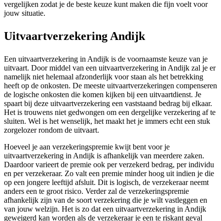
vergelijken zodat je de beste keuze kunt maken die fijn voelt voor
jouw situatie.
Uitvaartverzekering Andijk
Een uitvaartverzekering in Andijk is de voornaamste keuze van je
uitvaart. Door middel van een uitvaartverzekering in Andijk zal je er
namelijk niet helemaal afzonderlijk voor staan als het betrekking
heeft op de onkosten. De meeste uitvaartverzekeringen compenseren
de logische onkosten die komen kijken bij een uitvaartdienst. Je
spaart bij deze uitvaartverzekering een vaststaand bedrag bij elkaar.
Het is trouwens niet gedwongen om een dergelijke verzekering af te
sluiten. Wel is het wenselijk, het maakt het je immers echt een stuk
zorgelozer rondom de uitvaart.
Hoeveel je aan verzekeringspremie kwijt bent voor je
uitvaartverzekering in Andijk is afhankelijk van meerdere zaken.
Daardoor varieert de premie ook per verzekerd bedrag, per individu
en per verzekeraar. Zo valt een premie minder hoog uit indien je die
op een jongere leeftijd afsluit. Dit is logisch, de verzekeraar neemt
anders een te groot risico. Verder zal de verzekeringspremie
afhankelijk zijn van de soort verzekering die je wilt vastleggen en
van jouw welzijn. Het is zo dat een uitvaartverzekering in Andijk
geweigerd kan worden als de verzekeraar je een te riskant geval