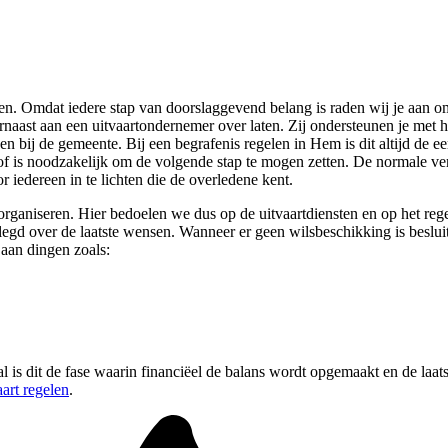
jken. Omdat iedere stap van doorslaggevend belang is raden wij je aan om
arnaast aan een uitvaartondernemer over laten. Zij ondersteunen je met h
jden bij de gemeente. Bij een begrafenis regelen in Hem is dit altijd d
erlof is noodzakelijk om de volgende stap te mogen zetten. De normale v
r iedereen in te lichten die de overledene kent.
rganiseren. Hier bedoelen we dus op de uitvaartdiensten en op het regele
elegd over de laatste wensen. Wanneer er geen wilsbeschikking is beslui
aan dingen zoals:
 is dit de fase waarin financiëel de balans wordt opgemaakt en de laats
aart regelen
.