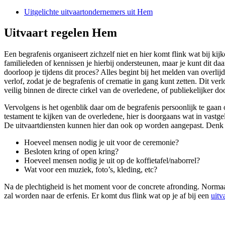
Uitgelichte uitvaartondernemers uit Hem
Uitvaart regelen Hem
Een begrafenis organiseert zichzelf niet en hier komt flink wat bij ki
familieleden of kennissen je hierbij ondersteunen, maar je kunt dit da
doorloop je tijdens dit proces? Alles begint bij het melden van overli
verlof, zodat je de begrafenis of crematie in gang kunt zetten. Dit v
veilig binnen de directe cirkel van de overledene, of publiekelijker doo
Vervolgens is het ogenblik daar om de begrafenis persoonlijk te gaan o
testament te kijken van de overledene, hier is doorgaans wat in vastg
De uitvaartdiensten kunnen hier dan ook op worden aangepast. Denk 
Hoeveel mensen nodig je uit voor de ceremonie?
Besloten kring of open kring?
Hoeveel mensen nodig je uit op de koffietafel/naborrel?
Wat voor een muziek, foto’s, kleding, etc?
Na de plechtigheid is het moment voor de concrete afronding. Normaal
zal worden naar de erfenis. Er komt dus flink wat op je af bij een
uitv