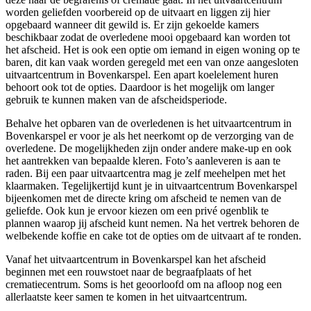
worden geliefden voorbereid op de uitvaart en liggen zij hier
opgebaard wanneer dit gewild is. Er zijn gekoelde kamers
beschikbaar zodat de overledene mooi opgebaard kan worden tot
het afscheid. Het is ook een optie om iemand in eigen woning op te
baren, dit kan vaak worden geregeld met een van onze aangesloten
uitvaartcentrum in Bovenkarspel. Een apart koelelement huren
behoort ook tot de opties. Daardoor is het mogelijk om langer
gebruik te kunnen maken van de afscheidsperiode.
Behalve het opbaren van de overledenen is het uitvaartcentrum in
Bovenkarspel er voor je als het neerkomt op de verzorging van de
overledene. De mogelijkheden zijn onder andere make-up en ook
het aantrekken van bepaalde kleren. Foto’s aanleveren is aan te
raden. Bij een paar uitvaartcentra mag je zelf meehelpen met het
klaarmaken. Tegelijkertijd kunt je in uitvaartcentrum Bovenkarspel
bijeenkomen met de directe kring om afscheid te nemen van de
geliefde. Ook kun je ervoor kiezen om een privé ogenblik te
plannen waarop jij afscheid kunt nemen. Na het vertrek behoren de
welbekende koffie en cake tot de opties om de uitvaart af te ronden.
Vanaf het uitvaartcentrum in Bovenkarspel kan het afscheid
beginnen met een rouwstoet naar de begraafplaats of het
crematiecentrum. Soms is het geoorloofd om na afloop nog een
allerlaatste keer samen te komen in het uitvaartcentrum.