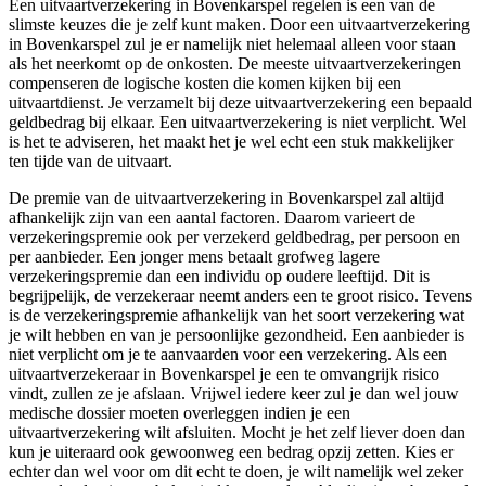
Een uitvaartverzekering in Bovenkarspel regelen is een van de
slimste keuzes die je zelf kunt maken. Door een uitvaartverzekering
in Bovenkarspel zul je er namelijk niet helemaal alleen voor staan
als het neerkomt op de onkosten. De meeste uitvaartverzekeringen
compenseren de logische kosten die komen kijken bij een
uitvaartdienst. Je verzamelt bij deze uitvaartverzekering een bepaald
geldbedrag bij elkaar. Een uitvaartverzekering is niet verplicht. Wel
is het te adviseren, het maakt het je wel echt een stuk makkelijker
ten tijde van de uitvaart.
De premie van de uitvaartverzekering in Bovenkarspel zal altijd
afhankelijk zijn van een aantal factoren. Daarom varieert de
verzekeringspremie ook per verzekerd geldbedrag, per persoon en
per aanbieder. Een jonger mens betaalt grofweg lagere
verzekeringspremie dan een individu op oudere leeftijd. Dit is
begrijpelijk, de verzekeraar neemt anders een te groot risico. Tevens
is de verzekeringspremie afhankelijk van het soort verzekering wat
je wilt hebben en van je persoonlijke gezondheid. Een aanbieder is
niet verplicht om je te aanvaarden voor een verzekering. Als een
uitvaartverzekeraar in Bovenkarspel je een te omvangrijk risico
vindt, zullen ze je afslaan. Vrijwel iedere keer zul je dan wel jouw
medische dossier moeten overleggen indien je een
uitvaartverzekering wilt afsluiten. Mocht je het zelf liever doen dan
kun je uiteraard ook gewoonweg een bedrag opzij zetten. Kies er
echter dan wel voor om dit echt te doen, je wilt namelijk wel zeker