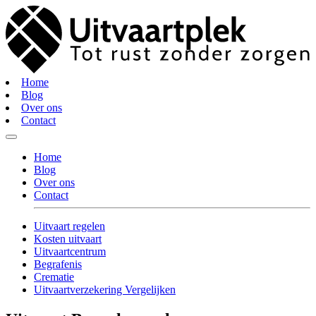
Home
Blog
Over ons
Contact
Home
Blog
Over ons
Contact
Uitvaart regelen
Kosten uitvaart
Uitvaartcentrum
Begrafenis
Crematie
Uitvaartverzekering Vergelijken