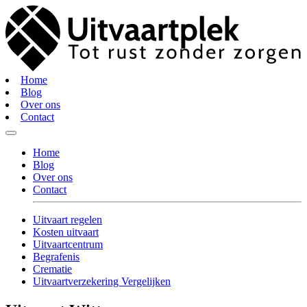
Home
Blog
Over ons
Contact
Home
Blog
Over ons
Contact
Uitvaart regelen
Kosten uitvaart
Uitvaartcentrum
Begrafenis
Crematie
Uitvaartverzekering Vergelijken