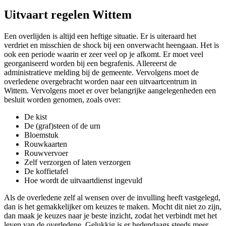
Uitvaart regelen Wittem
Een overlijden is altijd een heftige situatie. Er is uiteraard het
verdriet en misschien de shock bij een onverwacht heengaan. Het is
ook een periode waarin er zeer veel op je afkomt. Er moet veel
georganiseerd worden bij een begrafenis. Allereerst de
administratieve melding bij de gemeente. Vervolgens moet de
overledene overgebracht worden naar een uitvaartcentrum in
Wittem. Vervolgens moet er over belangrijke aangelegenheden een
besluit worden genomen, zoals over:
De kist
De (graf)steen of de urn
Bloemstuk
Rouwkaarten
Rouwvervoer
Zelf verzorgen of laten verzorgen
De koffietafel
Hoe wordt de uitvaartdienst ingevuld
Als de overledene zelf al wensen over de invulling heeft vastgelegd,
dan is het gemakkelijker om keuzes te maken. Mocht dit niet zo zijn,
dan maak je keuzes naar je beste inzicht, zodat het verbindt met het
leven van de overledene. Gelukkig is er hedendaags steeds meer