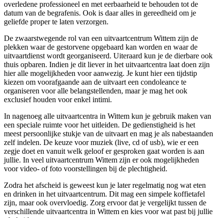
overledene professioneel en met eerbaarheid te behouden tot de
datum van de begrafenis. Ook is daar alles in gereedheid om je
geliefde proper te laten verzorgen.
De zwaarstwegende rol van een uitvaartcentrum Wittem zijn de
plekken waar de gestorvene opgebaard kan worden en waar de
uitvaartdienst wordt georganiseerd. Uiteraard kun je de dierbare ook
thuis opbaren. Indien je dit liever in het uitvaartcentra laat doen zijn
hier alle mogelijkheden voor aanwezig. Je kunt hier een tijdstip
kiezen om voorafgaande aan de uitvaart een condoleance te
organiseren voor alle belangstellenden, maar je mag het ook
exclusief houden voor enkel intimi.
In nagenoeg alle uitvaartcentra in Wittem kun je gebruik maken van
een speciale ruimte voor het uitleiden. De gedienstigheid is het
meest persoonlijke stukje van de uitvaart en mag je als nabestaanden
zelf indelen. De keuze voor muziek (live, cd of usb), wie er een
zegje doet en vanuit welk geloof er gesproken gaat worden is aan
jullie. In veel uitvaartcentrum Wittem zijn er ook mogelijkheden
voor video- of foto voorstellingen bij de plechtigheid.
Zodra het afscheid is geweest kun je later regelmatig nog wat eten
en drinken in het uitvaartcentrum. Dit mag een simpele koffietafel
zijn, maar ook overvloedig. Zorg ervoor dat je vergelijkt tussen de
verschillende uitvaartcentra in Wittem en kies voor wat past bij jullie