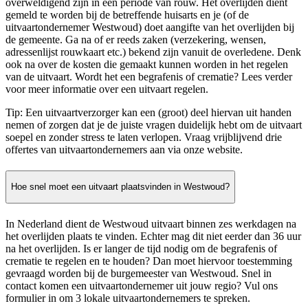
overweldigend zijn in een periode van rouw. Het overlijden dient
gemeld te worden bij de betreffende huisarts en je (of de
uitvaartondernemer Westwoud) doet aangifte van het overlijden bij
de gemeente. Ga na of er reeds zaken (verzekering, wensen,
adressenlijst rouwkaart etc.) bekend zijn vanuit de overledene. Denk
ook na over de kosten die gemaakt kunnen worden in het regelen
van de uitvaart. Wordt het een begrafenis of crematie? Lees verder
voor meer informatie over een uitvaart regelen.
Tip: Een uitvaartverzorger kan een (groot) deel hiervan uit handen
nemen of zorgen dat je de juiste vragen duidelijk hebt om de uitvaart
soepel en zonder stress te laten verlopen. Vraag vrijblijvend drie
offertes van uitvaartondernemers aan via onze website.
Hoe snel moet een uitvaart plaatsvinden in Westwoud?
In Nederland dient de Westwoud uitvaart binnen zes werkdagen na
het overlijden plaats te vinden. Echter mag dit niet eerder dan 36 uur
na het overlijden. Is er langer de tijd nodig om de begrafenis of
crematie te regelen en te houden? Dan moet hiervoor toestemming
gevraagd worden bij de burgemeester van Westwoud. Snel in
contact komen een uitvaartondernemer uit jouw regio? Vul ons
formulier in om 3 lokale uitvaartondernemers te spreken.