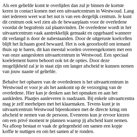
Als een geliefde komt te overlijden dan zul je binnen de kortste
keren in contact komen met een uitvaartcentrum in Westwoud. Lang
niet iedereen weet wat het nut is van een dergelijk centrum. Je kunt
dit centrum ook wel zien als de bewaarplaats voor de overledene
voordat de begrafenis zal plaatsvinden. De overledene wordt in het
uitvaartcentrum vaak aantrekkelijk gemaakt en opgebaard wanneer
dit verlangd is door de nabestaanden. Door de uitgeruste koelcellen
blijft het lichaam goed bewaard. Het is ook geoorloofd om iemand
thuis op te baren, dit kan meestal worden overeengekomen met een
van onze aangesloten uitvaartcentrum in Westwoud. Een speciaal
koelelement huren behoort ook tot de opties. Door deze
mogelijkheid zal je in staat zijn om langer afscheid te kunnen nemen
van jouw naaste of geliefde.
Behalve het opbaren van de overledenen is het uitvaartcentrum in
Westwoud er voor je als het aankomt op de verzorging van de
overledene. Hier kan je denken aan het opmaken en aan het
aankleden. Plaatjes aanleveren is raadzaam. Bij enkele uitvaartcentra
mag je zelf meehelpen met het klaarmaken. Tevens kunt je in
uitvaartcentrum Westwoud bijeenkomen met de directe kring om
afscheid te nemen van de persoon. Eveneens kun je ervoor kiezen
om een privé moment te plannen waarop jij afscheid kunt nemen.
Na afloop bestaat er vaak de gelegenheid om samen een kopje
koffie te nuttigen en om het samen af te ronden.