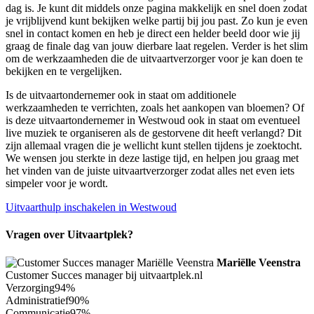
dag is. Je kunt dit middels onze pagina makkelijk en snel doen zodat
je vrijblijvend kunt bekijken welke partij bij jou past. Zo kun je even
snel in contact komen en heb je direct een helder beeld door wie jij
graag de finale dag van jouw dierbare laat regelen. Verder is het slim
om de werkzaamheden die de uitvaartverzorger voor je kan doen te
bekijken en te vergelijken.
Is de uitvaartondernemer ook in staat om additionele
werkzaamheden te verrichten, zoals het aankopen van bloemen? Of
is deze uitvaartondernemer in Westwoud ook in staat om eventueel
live muziek te organiseren als de gestorvene dit heeft verlangd? Dit
zijn allemaal vragen die je wellicht kunt stellen tijdens je zoektocht.
We wensen jou sterkte in deze lastige tijd, en helpen jou graag met
het vinden van de juiste uitvaartverzorger zodat alles net even iets
simpeler voor je wordt.
Uitvaarthulp inschakelen in Westwoud
Vragen over Uitvaartplek?
Mariëlle Veenstra
Customer Succes manager bij uitvaartplek.nl
Verzorging
94%
Administratief
90%
Communicatie
97%