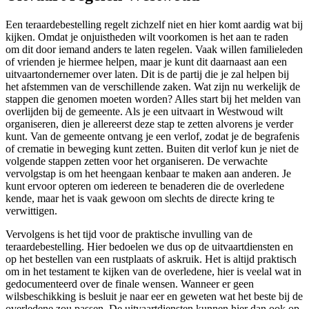
Een teraardebestelling regelt zichzelf niet en hier komt aardig wat bij
kijken. Omdat je onjuistheden wilt voorkomen is het aan te raden
om dit door iemand anders te laten regelen. Vaak willen familieleden
of vrienden je hiermee helpen, maar je kunt dit daarnaast aan een
uitvaartondernemer over laten. Dit is de partij die je zal helpen bij
het afstemmen van de verschillende zaken. Wat zijn nu werkelijk de
stappen die genomen moeten worden? Alles start bij het melden van
overlijden bij de gemeente. Als je een uitvaart in Westwoud wilt
organiseren, dien je allereerst deze stap te zetten alvorens je verder
kunt. Van de gemeente ontvang je een verlof, zodat je de begrafenis
of crematie in beweging kunt zetten. Buiten dit verlof kun je niet de
volgende stappen zetten voor het organiseren. De verwachte
vervolgstap is om het heengaan kenbaar te maken aan anderen. Je
kunt ervoor opteren om iedereen te benaderen die de overledene
kende, maar het is vaak gewoon om slechts de directe kring te
verwittigen.
Vervolgens is het tijd voor de praktische invulling van de
teraardebestelling. Hier bedoelen we dus op de uitvaartdiensten en
op het bestellen van een rustplaats of askruik. Het is altijd praktisch
om in het testament te kijken van de overledene, hier is veelal wat in
gedocumenteerd over de finale wensen. Wanneer er geen
wilsbeschikking is besluit je naar eer en geweten wat het beste bij de
overledene zou passen. De uitvaartdiensten kunnen hier dan ook op