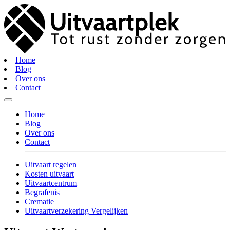
Home
Blog
Over ons
Contact
Home
Blog
Over ons
Contact
Uitvaart regelen
Kosten uitvaart
Uitvaartcentrum
Begrafenis
Crematie
Uitvaartverzekering Vergelijken