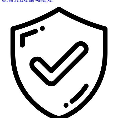
uitvaartverzekering vergelijken
.