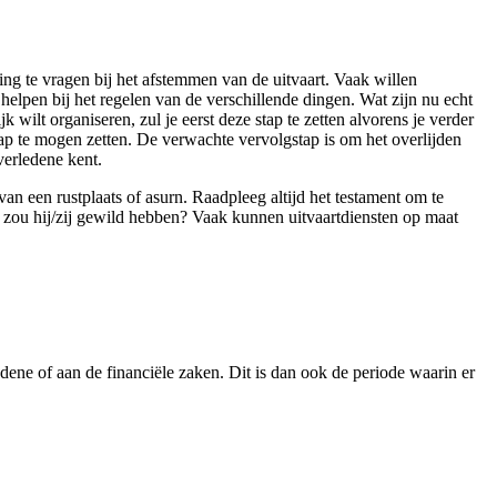
ing te vragen bij het afstemmen van de uitvaart. Vaak willen
 helpen bij het regelen van de verschillende dingen. Wat zijn nu echt
ilt organiseren, zul je eerst deze stap te zetten alvorens je verder
stap te mogen zetten. De verwachte vervolgstap is om het overlijden
verledene kent.
an een rustplaats of asurn. Raadpleeg altijd het testament om te
t zou hij/zij gewild hebben? Vaak kunnen uitvaartdiensten op maat
edene of aan de financiële zaken. Dit is dan ook de periode waarin er