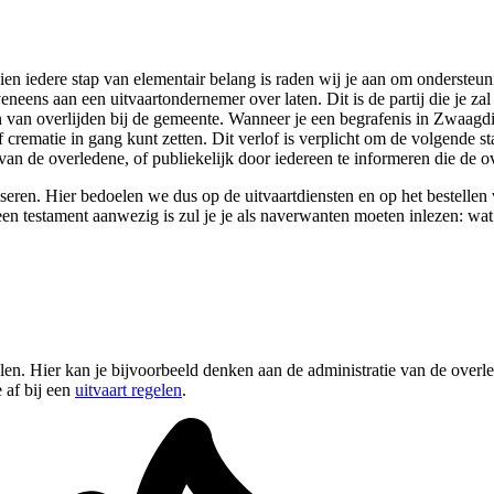
ien iedere stap van elementair belang is raden wij je aan om ondersteun
neens aan een uitvaartondernemer over laten. Dit is de partij die je zal
an overlijden bij de gemeente. Wanneer je een begrafenis in Zwaagdijk w
f crematie in gang kunt zetten. Dit verlof is verplicht om de volgende 
van de overledene, of publiekelijk door iedereen te informeren die de o
eren. Hier bedoelen we dus op de uitvaartdiensten en op het bestellen v
een testament aanwezig is zul je je als naverwanten moeten inlezen: wa
elen. Hier kan je bijvoorbeeld denken aan de administratie van de overl
 af bij een
uitvaart regelen
.