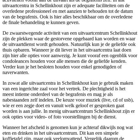
uitvaartcentra in Schellinkhout zijn er adequate faciliteiten om de
overledene professioneel en met aanzien te behouden tot de datum
van de begrafenis. Ook is hier alles beschikbaar om de overledene
de finale behandeling te kunnen geven.
De zwaarstwegende activiteit van een uitvaartcentrum Schellinkhout
zijn de plekken waar de gestorvene opgebaard kan worden en waar
de uitvaartdienst wordt gehouden. Natuurlijk kun je de geliefde ook
thuis opbaren. Wanneer je dit liever in het uitvaartcentra laat doen
zijn hier alle opties voor aanwezig. Je kunt vooraf een ogenblik voor
condoleances houden voor alle mensen die de geliefde kenden.
Verder kun je het besloten houden voor enkel genodigden of
naverwanten.
In zowat alle uitvaartcentra in Schellinkhout kun je gebruik maken
van een ingerichte zaal voor het vertrek. De plechtigheid is het
meest intieme onderdeel van de begrafenis en mag je als
nabestaanden zelf indelen. De keuze voor muziek (live, cd of usb),
wie er een zegje doet en vanuit welk geloof er gesproken gaat
worden is aan jullie. In menig uitvaartcentrum Schellinkhout zijn er
ook opties voor video- of foto voorstellingen bij de dienst.
Wanneer het afscheid is genomen kun je achteraf dikwijls nog wat
eten en drinken in het uitvaartcentrum. Dit kan een simpele
koffietafel zijn, maar ook veelomvattend. Vergelijk daarom de