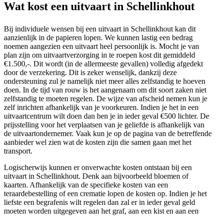
Wat kost een uitvaart in Schellinkhout
Bij individuele wensen bij een uitvaart in Schellinkhout kan dit
aanzienlijk in de papieren lopen. We kunnen lastig een bedrag
noemen aangezien een uitvaart heel persoonlijk is. Mocht je van
plan zijn om uitvaartverzorging in te roepen kost dit gemiddeld
€1.500,-. Dit wordt (in de allermeeste gevallen) volledig afgedekt
door de verzekering. Dit is zeker wenselijk, dankzij deze
ondersteuning zul je namelijk niet meer alles zelfstandig te hoeven
doen. In de tijd van rouw is het aangenaam om dit soort zaken niet
zelfstandig te moeten regelen. De wijze van afscheid nemen kun je
zelf inrichten afhankelijk van je voorkeuren. Indien je het in een
uitvaartcentrum wilt doen dan ben je in ieder geval €500 lichter. De
prijsstelling voor het verplaatsen van je geliefde is afhankelijk van
de uitvaartondernemer. Vaak kun je op de pagina van de betreffende
aanbieder wel zien wat de kosten zijn die samen gaan met het
transport.
Logischerwijs kunnen er onverwachte kosten ontstaan bij een
uitvaart in Schellinkhout. Denk aan bijvoorbeeld bloemen of
kaarten. Afhankelijk van de specifieke kosten van een
teraardebestelling of een crematie lopen de kosten op. Indien je het
liefste een begrafenis wilt regelen dan zal er in ieder geval geld
moeten worden uitgegeven aan het graf, aan een kist en aan een