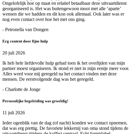
Ongelofelijk hoe op maat en relatief betaalbaar deze uitvaartdienst
georganiseerd is. Het was buitengewoon mooi met alle ‘aparte’
wensen die we hadden en dit kon ook allemaal. Ook later was er
nog even contact over hoe het met ons ging.
- Petronella van Dongen
Erg content door fijne hulp
20 juli 2026
Ik heb hele liefdevolle hulp gehad toen ik het overlijden van mijn
partner moest organiseren. Ik stond er niet in mijn eentje meer voor.
Alles werd voor mij geregeld na het contact vinden met deze
mensen. De eerstvolgende dag was het geregeld.
- Charlotte de Jonge
Persoonlijke begeleiding was geweldig!
11 juli 2026
Ieder ogenblik van de dag (of nacht) konden we contact opnemen,
dat was erg prettig. De favoriete lekkernij van oma stond tijdens de
uitvaartdienst (tijdens de koffie) centraal. Echt formidabel