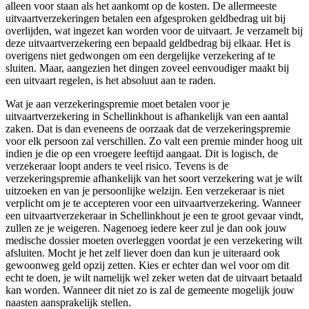
alleen voor staan als het aankomt op de kosten. De allermeeste
uitvaartverzekeringen betalen een afgesproken geldbedrag uit bij
overlijden, wat ingezet kan worden voor de uitvaart. Je verzamelt bij
deze uitvaartverzekering een bepaald geldbedrag bij elkaar. Het is
overigens niet gedwongen om een dergelijke verzekering af te
sluiten. Maar, aangezien het dingen zoveel eenvoudiger maakt bij
een uitvaart regelen, is het absoluut aan te raden.
Wat je aan verzekeringspremie moet betalen voor je
uitvaartverzekering in Schellinkhout is afhankelijk van een aantal
zaken. Dat is dan eveneens de oorzaak dat de verzekeringspremie
voor elk persoon zal verschillen. Zo valt een premie minder hoog uit
indien je die op een vroegere leeftijd aangaat. Dit is logisch, de
verzekeraar loopt anders te veel risico. Tevens is de
verzekeringspremie afhankelijk van het soort verzekering wat je wilt
uitzoeken en van je persoonlijke welzijn. Een verzekeraar is niet
verplicht om je te accepteren voor een uitvaartverzekering. Wanneer
een uitvaartverzekeraar in Schellinkhout je een te groot gevaar vindt,
zullen ze je weigeren. Nagenoeg iedere keer zul je dan ook jouw
medische dossier moeten overleggen voordat je een verzekering wilt
afsluiten. Mocht je het zelf liever doen dan kun je uiteraard ook
gewoonweg geld opzij zetten. Kies er echter dan wel voor om dit
echt te doen, je wilt namelijk wel zeker weten dat de uitvaart betaald
kan worden. Wanneer dit niet zo is zal de gemeente mogelijk jouw
naasten aansprakelijk stellen.