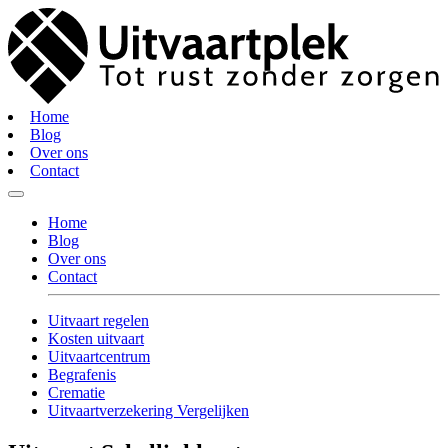
Home
Blog
Over ons
Contact
Home
Blog
Over ons
Contact
Uitvaart regelen
Kosten uitvaart
Uitvaartcentrum
Begrafenis
Crematie
Uitvaartverzekering Vergelijken