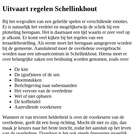
Uitvaart regelen Schellinkhout
Bij het wegvallen van een geliefde spelen er verschillende emoties.
Er is natuurlijk het verdriet en mogelijkerwijs de schrik bij een
plotseling heengaan. Het is daarnaast een tijd waarin er zeer veel op
je afkomt. Er komt veel kijken bij het regelen van een
teraardebestelling. Als eerste moet het heengaan aangegeven worden
bij de gemeente. Aansluitend moet de overledene overgebracht
worden naar een uitvaartcentrum in Schellinkhout. Hierna moet er
over belangrijke zaken een beslissing worden genomen, zoals over:
De kist
De (graf)steen of de urn
Bloemstukken
Berichtgeving naar nabestaanden
Het vervoer van de overledene
Wel of niet opbaren
De koffietafel
Aanvullende voorkeuren
Wanneer er van tevoren helderheid is over de voorkeuren van de
overledene, geeft dit een hoop richting. Mocht dit niet zo zijn, dan
maak je keuzes naar het beste inzicht, zodat het aansluit op het leven
van de overledene. Daardoor is het ook steeds frequenter mogelijk