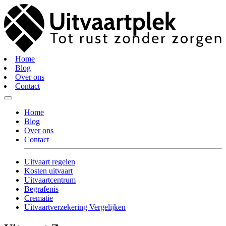
Home
Blog
Over ons
Contact
Home
Blog
Over ons
Contact
Uitvaart regelen
Kosten uitvaart
Uitvaartcentrum
Begrafenis
Crematie
Uitvaartverzekering Vergelijken