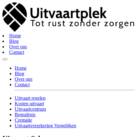
Home
Blog
Over ons
Contact
Home
Blog
Over ons
Contact
Uitvaart regelen
Kosten uitvaart
Uitvaartcentrum
Begrafenis
Crematie
Uitvaartverzekering Vergelijken