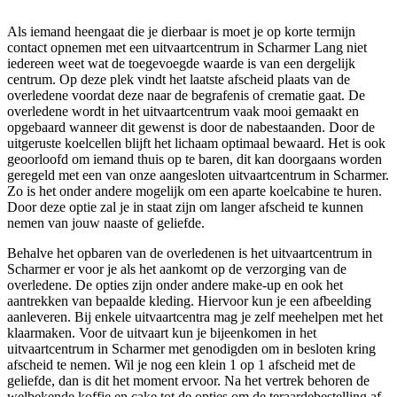
Als iemand heengaat die je dierbaar is moet je op korte termijn
contact opnemen met een uitvaartcentrum in Scharmer Lang niet
iedereen weet wat de toegevoegde waarde is van een dergelijk
centrum. Op deze plek vindt het laatste afscheid plaats van de
overledene voordat deze naar de begrafenis of crematie gaat. De
overledene wordt in het uitvaartcentrum vaak mooi gemaakt en
opgebaard wanneer dit gewenst is door de nabestaanden. Door de
uitgeruste koelcellen blijft het lichaam optimaal bewaard. Het is ook
geoorloofd om iemand thuis op te baren, dit kan doorgaans worden
geregeld met een van onze aangesloten uitvaartcentrum in Scharmer.
Zo is het onder andere mogelijk om een aparte koelcabine te huren.
Door deze optie zal je in staat zijn om langer afscheid te kunnen
nemen van jouw naaste of geliefde.
Behalve het opbaren van de overledenen is het uitvaartcentrum in
Scharmer er voor je als het aankomt op de verzorging van de
overledene. De opties zijn onder andere make-up en ook het
aantrekken van bepaalde kleding. Hiervoor kun je een afbeelding
aanleveren. Bij enkele uitvaartcentra mag je zelf meehelpen met het
klaarmaken. Voor de uitvaart kun je bijeenkomen in het
uitvaartcentrum in Scharmer met genodigden om in besloten kring
afscheid te nemen. Wil je nog een klein 1 op 1 afscheid met de
geliefde, dan is dit het moment ervoor. Na het vertrek behoren de
welbekende koffie en cake tot de opties om de teraardebestelling af