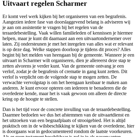
Uitvaart regelen Scharmer
Er komt veel werk kijken bij het organiseren van een begrafenis.
Aangezien iedere fase van doorslaggevend belang is adviseren wij
je aan om assistentie te vragen bij het regelen van de
teraardebestelling. Vaak willen familieleden of kennissen je hiermee
helpen, maar je kunt dit daarnaast aan een uitvaartondernemer over
laten. Zij ondersteunen je met het inregelen van alles wat er relevant
is op deze dag. Welke stappen doorloop je tijdens dit proces? Alles
begint bij het melden van heengaan bij de gemeente. Wanneer je een
uitvaart in Scharmer wilt organiseren, dien je allereerst deze stap te
zetten alvorens je verder kunt. Van de gemeente ontvang je een
verlof, zodat je de begrafenis of crematie in gang kunt zetten. Dit
verlof is verplicht om de volgende stap te mogen zetten. De
verwachte vervolgstap is om het heengaan kenbaar te maken aan
anderen. Je kunt ervoor opteren om iedereen te benaderen die de
overledene kende, maar het is vaak gewoon om alleen de directe
kring op de hoogte te stellen.
Dan is het tijd voor de concrete invulling van de teraardebestelling.
Daarmee bedoelen we dus het afstemmen van de uitvaartdienst en
het uitzoeken van een begraafplaats of strooigebied. Het is altijd
praktisch om in de wilsbeschikking te kijken van de overledene, hier
is doorgaans wat in gedocumenteerd rondom de laatste voorkeuren.
Als er geen testament beschikbaar is zul je je als naverwanten