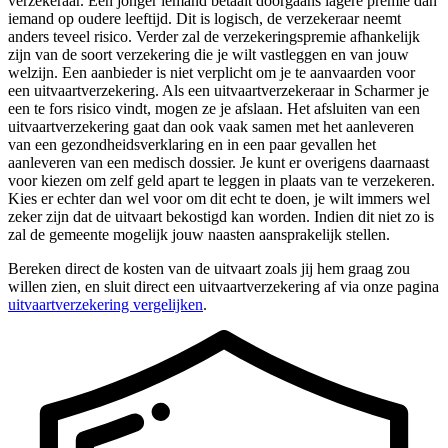
verzekeraar. Een jonger iemand betaalt doorgaans lagere premie dan
iemand op oudere leeftijd. Dit is logisch, de verzekeraar neemt
anders teveel risico. Verder zal de verzekeringspremie afhankelijk
zijn van de soort verzekering die je wilt vastleggen en van jouw
welzijn. Een aanbieder is niet verplicht om je te aanvaarden voor
een uitvaartverzekering. Als een uitvaartverzekeraar in Scharmer je
een te fors risico vindt, mogen ze je afslaan. Het afsluiten van een
uitvaartverzekering gaat dan ook vaak samen met het aanleveren
van een gezondheidsverklaring en in een paar gevallen het
aanleveren van een medisch dossier. Je kunt er overigens daarnaast
voor kiezen om zelf geld apart te leggen in plaats van te verzekeren.
Kies er echter dan wel voor om dit echt te doen, je wilt immers wel
zeker zijn dat de uitvaart bekostigd kan worden. Indien dit niet zo is
zal de gemeente mogelijk jouw naasten aansprakelijk stellen.
Bereken direct de kosten van de uitvaart zoals jij hem graag zou
willen zien, en sluit direct een uitvaartverzekering af via onze pagina
uitvaartverzekering vergelijken
.