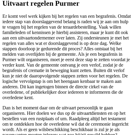
Uitvaart regelen Purmer
Er komt veel werk kijken bij het regelen van een begrafenis. Omdat
iedere stap van doorslaggevend belang is raden wij je aan om hulp
te vragen bij het regelen van de teraardebestelling. Vaak willen
familieleden of kennissen je hierbij assisteren, maar je kunt dit ook
aan een uitvaartondernemer over laten. Zij ondersteunen je met het
regelen van alles wat er doorslaggevend is op deze dag. Welke
stappen doorloop je gedurende dit proces? Alles ontstaat bij het
melden van overlijden bij de gemeente. Als je een begrafenis in
Purmer wilt organiseren, moet je eerst deze stap te zetten voordat je
verder kunt. Van de gemeente ontvang je een verlof, zodat je de
begrafenis of crematie in beweging kunt zetten. Buiten dit verlof
kun je niet de daaropvolgende stappen zetten voor het regelen. De
logische vervolgstap is om het heengaan kenbaar te maken aan
anderen. Dit kan ingetogen binnen de directe cirkel van de
overledene, of publiekelijker door iedereen te informeren die de
overledene kent.
Dan is het moment daar om de uitvaart persoonlijk te gaan
organiseren. Hier doelen we dus op de uitvaartdiensten en op het
bestellen van een rustplaats of urn. Raadpleeg altijd het testament
om te ontdekken hoe de overledene wil dat de ceremonie ingericht
wordt. Als er geen wilsbeschikking beschikbaar is zul je je als
naverwanten moeten inlezen: wat zou hij/zij gewild hebben?