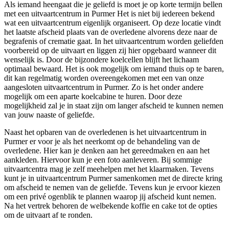
Als iemand heengaat die je geliefd is moet je op korte termijn bellen
met een uitvaartcentrum in Purmer Het is niet bij iedereen bekend
wat een uitvaartcentrum eigenlijk organiseert. Op deze locatie vindt
het laatste afscheid plaats van de overledene alvorens deze naar de
begrafenis of crematie gaat. In het uitvaartcentrum worden geliefden
voorbereid op de uitvaart en liggen zij hier opgebaard wanneer dit
wenselijk is. Door de bijzondere koelcellen blijft het lichaam
optimaal bewaard. Het is ook mogelijk om iemand thuis op te baren,
dit kan regelmatig worden overeengekomen met een van onze
aangesloten uitvaartcentrum in Purmer. Zo is het onder andere
mogelijk om een aparte koelcabine te huren. Door deze
mogelijkheid zal je in staat zijn om langer afscheid te kunnen nemen
van jouw naaste of geliefde.
Naast het opbaren van de overledenen is het uitvaartcentrum in
Purmer er voor je als het neerkomt op de behandeling van de
overledene. Hier kan je denken aan het gereedmaken en aan het
aankleden. Hiervoor kun je een foto aanleveren. Bij sommige
uitvaartcentra mag je zelf meehelpen met het klaarmaken. Tevens
kunt je in uitvaartcentrum Purmer samenkomen met de directe kring
om afscheid te nemen van de geliefde. Tevens kun je ervoor kiezen
om een privé ogenblik te plannen waarop jij afscheid kunt nemen.
Na het vertrek behoren de welbekende koffie en cake tot de opties
om de uitvaart af te ronden.