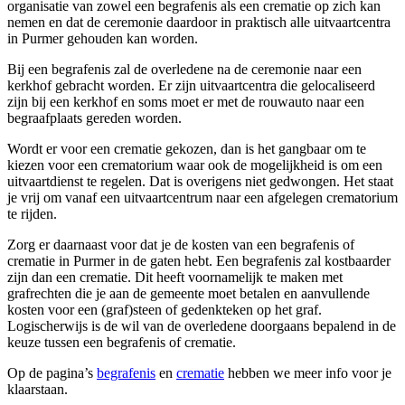
organisatie van zowel een begrafenis als een crematie op zich kan
nemen en dat de ceremonie daardoor in praktisch alle uitvaartcentra
in Purmer gehouden kan worden.
Bij een begrafenis zal de overledene na de ceremonie naar een
kerkhof gebracht worden. Er zijn uitvaartcentra die gelocaliseerd
zijn bij een kerkhof en soms moet er met de rouwauto naar een
begraafplaats gereden worden.
Wordt er voor een crematie gekozen, dan is het gangbaar om te
kiezen voor een crematorium waar ook de mogelijkheid is om een
uitvaartdienst te regelen. Dat is overigens niet gedwongen. Het staat
je vrij om vanaf een uitvaartcentrum naar een afgelegen crematorium
te rijden.
Zorg er daarnaast voor dat je de kosten van een begrafenis of
crematie in Purmer in de gaten hebt. Een begrafenis zal kostbaarder
zijn dan een crematie. Dit heeft voornamelijk te maken met
grafrechten die je aan de gemeente moet betalen en aanvullende
kosten voor een (graf)steen of gedenkteken op het graf.
Logischerwijs is de wil van de overledene doorgaans bepalend in de
keuze tussen een begrafenis of crematie.
Op de pagina’s
begrafenis
en
crematie
hebben we meer info voor je
klaarstaan.