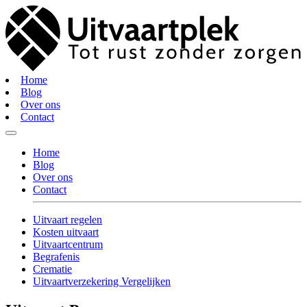
Home
Blog
Over ons
Contact
Home
Blog
Over ons
Contact
Uitvaart regelen
Kosten uitvaart
Uitvaartcentrum
Begrafenis
Crematie
Uitvaartverzekering Vergelijken