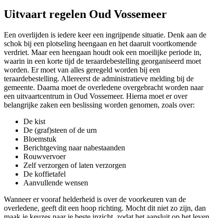
Uitvaart regelen Oud Vossemeer
Een overlijden is iedere keer een ingrijpende situatie. Denk aan de
schok bij een plotseling heengaan en het daaruit voortkomende
verdriet. Maar een heengaan houdt ook een moeilijke periode in,
waarin in een korte tijd de teraardebestelling georganiseerd moet
worden. Er moet van alles geregeld worden bij een
teraardebestelling. Allereerst de administratieve melding bij de
gemeente. Daarna moet de overledene overgebracht worden naar
een uitvaartcentrum in Oud Vossemeer. Hierna moet er over
belangrijke zaken een beslissing worden genomen, zoals over:
De kist
De (graf)steen of de urn
Bloemstuk
Berichtgeving naar nabestaanden
Rouwvervoer
Zelf verzorgen of laten verzorgen
De koffietafel
Aanvullende wensen
Wanneer er vooraf helderheid is over de voorkeuren van de
overledene, geeft dit een hoop richting. Mocht dit niet zo zijn, dan
maak je keuzes naar je beste inzicht, zodat het aansluit op het leven