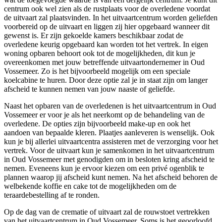
centrum ook wel zien als de rustplaats voor de overledene voordat
de uitvaart zal plaatsvinden. In het uitvaartcentrum worden geliefden
voorbereid op de uitvaart en liggen zij hier opgebaard wanneer dit
gewenst is. Er zijn gekoelde kamers beschikbaar zodat de
overledene keurig opgebaard kan worden tot het vertrek. In eigen
woning opbaren behoort ook tot de mogelijkheden, dit kun je
overeenkomen met jouw betreffende uitvaartondernemer in Oud
Vossemeer. Zo is het bijvoorbeeld mogelijk om een speciale
koelcabine te huren. Door deze optie zal je in staat zijn om langer
afscheid te kunnen nemen van jouw naaste of geliefde.
Naast het opbaren van de overledenen is het uitvaartcentrum in Oud
Vossemeer er voor je als het neerkomt op de behandeling van de
overledene. De opties zijn bijvoorbeeld make-up en ook het
aandoen van bepaalde kleren. Plaatjes aanleveren is wenselijk. Ook
kun je bij allerlei uitvaartcentra assisteren met de verzorging voor het
vertrek. Voor de uitvaart kun je samenkomen in het uitvaartcentrum
in Oud Vossemeer met genodigden om in besloten kring afscheid te
nemen. Eveneens kun je ervoor kiezen om een privé ogenblik te
plannen waarop jij afscheid kunt nemen. Na het afscheid behoren de
welbekende koffie en cake tot de mogelijkheden om de
teraardebestelling af te ronden.
Op de dag van de crematie of uitvaart zal de rouwstoet vertrekken
van het uitvaartcentrum in Oud Vossemeer. Soms is het geoorloofd