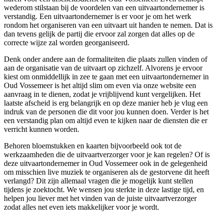
wederom stilstaan bij de voordelen van een uitvaartondernemer is
verstandig. Een uitvaartondernemer is er voor je om het werk
rondom het organiseren van een uitvaart uit handen te nemen. Dat is
dan tevens gelijk de partij die ervoor zal zorgen dat alles op de
correcte wijze zal worden georganiseerd.
Denk onder andere aan de formaliteiten die plaats zullen vinden of
aan de organisatie van de uitvaart op zichzelf. Alvorens je ervoor
kiest om onmiddellijk in zee te gaan met een uitvaartondernemer in
Oud Vossemeer is het altijd slim om even via onze website een
aanvraag in te dienen, zodat je vrijblijvend kunt vergelijken. Het
laatste afscheid is erg belangrijk en op deze manier heb je vlug een
indruk van de personen die dit voor jou kunnen doen. Verder is het
een verstandig plan om altijd even te kijken naar de diensten die er
verricht kunnen worden.
Behoren bloemstukken en kaarten bijvoorbeeld ook tot de
werkzaamheden die de uitvaartverzorger voor je kan regelen? Of is
deze uitvaartondernemer in Oud Vossemeer ook in de gelegenheid
om misschien live muziek te organiseren als de gestorvene dit heeft
verlangd? Dit zijn allemaal vragen die je mogelijk kunt stellen
tijdens je zoektocht. We wensen jou sterkte in deze lastige tijd, en
helpen jou liever met het vinden van de juiste uitvaartverzorger
zodat alles net even iets makkelijker voor je wordt.