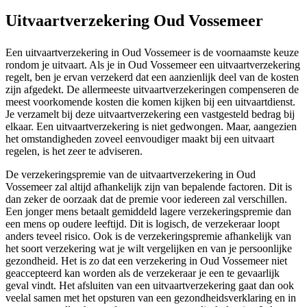
Uitvaartverzekering Oud Vossemeer
Een uitvaartverzekering in Oud Vossemeer is de voornaamste keuze
rondom je uitvaart. Als je in Oud Vossemeer een uitvaartverzekering
regelt, ben je ervan verzekerd dat een aanzienlijk deel van de kosten
zijn afgedekt. De allermeeste uitvaartverzekeringen compenseren de
meest voorkomende kosten die komen kijken bij een uitvaartdienst.
Je verzamelt bij deze uitvaartverzekering een vastgesteld bedrag bij
elkaar. Een uitvaartverzekering is niet gedwongen. Maar, aangezien
het omstandigheden zoveel eenvoudiger maakt bij een uitvaart
regelen, is het zeer te adviseren.
De verzekeringspremie van de uitvaartverzekering in Oud
Vossemeer zal altijd afhankelijk zijn van bepalende factoren. Dit is
dan zeker de oorzaak dat de premie voor iedereen zal verschillen.
Een jonger mens betaalt gemiddeld lagere verzekeringspremie dan
een mens op oudere leeftijd. Dit is logisch, de verzekeraar loopt
anders teveel risico. Ook is de verzekeringspremie afhankelijk van
het soort verzekering wat je wilt vergelijken en van je persoonlijke
gezondheid. Het is zo dat een verzekering in Oud Vossemeer niet
geaccepteerd kan worden als de verzekeraar je een te gevaarlijk
geval vindt. Het afsluiten van een uitvaartverzekering gaat dan ook
veelal samen met het opsturen van een gezondheidsverklaring en in