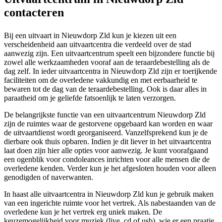
contacteren
Bij een uitvaart in Nieuwdorp Zld kun je kiezen uit een
verscheidenheid aan uitvaartcentra die verdeeld over de stad
aanwezig zijn. Een uitvaartcentrum speelt een bijzondere functie bij
zowel alle werkzaamheden vooraf aan de teraardebestelling als de
dag zelf. In ieder uitvaartcentra in Nieuwdorp Zld zijn er toerijkende
faciliteiten om de overledene vakkundig en met eerbaarheid te
bewaren tot de dag van de teraardebestelling. Ook is daar alles in
paraatheid om je geliefde fatsoenlijk te laten verzorgen.
De belangrijkste functie van een uitvaartcentrum Nieuwdorp Zld
zijn de ruimtes waar de gestorvene opgebaard kan worden en waar
de uitvaartdienst wordt georganiseerd. Vanzelfsprekend kun je de
dierbare ook thuis opbaren. Indien je dit liever in het uitvaartcentra
laat doen zijn hier alle opties voor aanwezig. Je kunt voorafgaand
een ogenblik voor condoleances inrichten voor alle mensen die de
overledene kenden. Verder kun je het afgesloten houden voor alleen
genodigden of naverwanten.
In haast alle uitvaartcentra in Nieuwdorp Zld kun je gebruik maken
van een ingerichte ruimte voor het vertrek. Als nabestaanden van de
overledene kun je het vertrek erg uniek maken. De
keuzemogelijkheid voor muziek (live, cd of usb), wie er een praatje