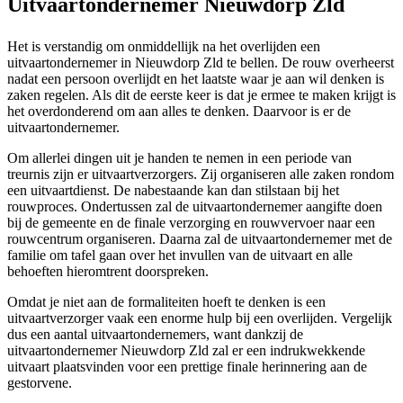
Uitvaartondernemer Nieuwdorp Zld
Het is verstandig om onmiddellijk na het overlijden een
uitvaartondernemer in Nieuwdorp Zld te bellen. De rouw overheerst
nadat een persoon overlijdt en het laatste waar je aan wil denken is
zaken regelen. Als dit de eerste keer is dat je ermee te maken krijgt is
het overdonderend om aan alles te denken. Daarvoor is er de
uitvaartondernemer.
Om allerlei dingen uit je handen te nemen in een periode van
treurnis zijn er uitvaartverzorgers. Zij organiseren alle zaken rondom
een uitvaartdienst. De nabestaande kan dan stilstaan bij het
rouwproces. Ondertussen zal de uitvaartondernemer aangifte doen
bij de gemeente en de finale verzorging en rouwvervoer naar een
rouwcentrum organiseren. Daarna zal de uitvaartondernemer met de
familie om tafel gaan over het invullen van de uitvaart en alle
behoeften hieromtrent doorspreken.
Omdat je niet aan de formaliteiten hoeft te denken is een
uitvaartverzorger vaak een enorme hulp bij een overlijden. Vergelijk
dus een aantal uitvaartondernemers, want dankzij de
uitvaartondernemer Nieuwdorp Zld zal er een indrukwekkende
uitvaart plaatsvinden voor een prettige finale herinnering aan de
gestorvene.