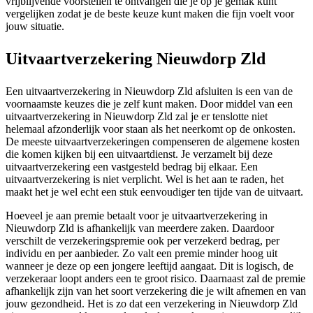
vrijblijvende voorstellen te ontvangen die je op je gemak kunt
vergelijken zodat je de beste keuze kunt maken die fijn voelt voor
jouw situatie.
Uitvaartverzekering Nieuwdorp Zld
Een uitvaartverzekering in Nieuwdorp Zld afsluiten is een van de
voornaamste keuzes die je zelf kunt maken. Door middel van een
uitvaartverzekering in Nieuwdorp Zld zal je er tenslotte niet
helemaal afzonderlijk voor staan als het neerkomt op de onkosten.
De meeste uitvaartverzekeringen compenseren de algemene kosten
die komen kijken bij een uitvaartdienst. Je verzamelt bij deze
uitvaartverzekering een vastgesteld bedrag bij elkaar. Een
uitvaartverzekering is niet verplicht. Wel is het aan te raden, het
maakt het je wel echt een stuk eenvoudiger ten tijde van de uitvaart.
Hoeveel je aan premie betaalt voor je uitvaartverzekering in
Nieuwdorp Zld is afhankelijk van meerdere zaken. Daardoor
verschilt de verzekeringspremie ook per verzekerd bedrag, per
individu en per aanbieder. Zo valt een premie minder hoog uit
wanneer je deze op een jongere leeftijd aangaat. Dit is logisch, de
verzekeraar loopt anders een te groot risico. Daarnaast zal de premie
afhankelijk zijn van het soort verzekering die je wilt afnemen en van
jouw gezondheid. Het is zo dat een verzekering in Nieuwdorp Zld