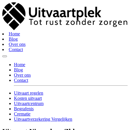
Home
Blog
Over ons
Contact
Home
Blog
Over ons
Contact
Uitvaart regelen
Kosten uitvaart
Uitvaartcentrum
Begrafenis
Crematie
Uitvaartverzekering Vergelijken