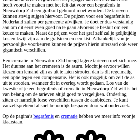
heeft vooral te maken met het feit dat voor een begrafenis in
Nieuwdorp Zld een grafkuil gehuurd moet worden. De tarieven
kunnen stevig stijgen hiervoor. De prijzen voor een begrafenis in
Nederland zullen per gemeente afwijken. Je doet er dus verstandig
aan om dit eerst even goed na te gaan alvorens je besluit om een
keuze te maken. Naast de prijzen voor het graf zelf zal je gelijktijdig
kosten kwijt zijn aan de grafsteen en een kist. Afhankelijk van je
persoonlijke voorkeuren kunnen de prijzen hierin uiteraard ook weer
gigantisch verschillen.
Een crematie in Nieuwdorp Zld brengt lagere tarieven met zich mee.
Het duurste aan het cremeren is de asurn. Mocht je ervoor willen
kiezen om iemand zijn as uit te laten strooien dan is dit regelmatig
een optie tegen een compensatie. Het is ook mogelijk om zelf de as
uit te strooien, wanneer dit in overleg wordt gedaan. Los van de
kwestie of je een begrafenis of crematie in Nieuwdorp Zld wilt is het
van belang om de tarieven altijd goed te vergelijken. Onderling
zitten er namelijk forse verschillen tussen de aanbieders. Je kunt
vanzelfsprekend al snel behoorlijk besparen door wat onderzoek.
Op de pagina’s
begrafenis
en
crematie
hebben we meer info voor je
klaarstaan.