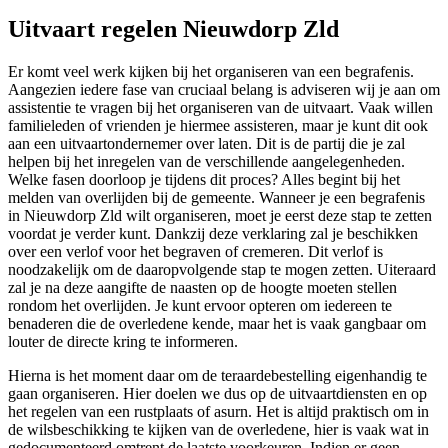
Uitvaart regelen Nieuwdorp Zld
Er komt veel werk kijken bij het organiseren van een begrafenis.
Aangezien iedere fase van cruciaal belang is adviseren wij je aan om
assistentie te vragen bij het organiseren van de uitvaart. Vaak willen
familieleden of vrienden je hiermee assisteren, maar je kunt dit ook
aan een uitvaartondernemer over laten. Dit is de partij die je zal
helpen bij het inregelen van de verschillende aangelegenheden.
Welke fasen doorloop je tijdens dit proces? Alles begint bij het
melden van overlijden bij de gemeente. Wanneer je een begrafenis
in Nieuwdorp Zld wilt organiseren, moet je eerst deze stap te zetten
voordat je verder kunt. Dankzij deze verklaring zal je beschikken
over een verlof voor het begraven of cremeren. Dit verlof is
noodzakelijk om de daaropvolgende stap te mogen zetten. Uiteraard
zal je na deze aangifte de naasten op de hoogte moeten stellen
rondom het overlijden. Je kunt ervoor opteren om iedereen te
benaderen die de overledene kende, maar het is vaak gangbaar om
louter de directe kring te informeren.
Hierna is het moment daar om de teraardebestelling eigenhandig te
gaan organiseren. Hier doelen we dus op de uitvaartdiensten en op
het regelen van een rustplaats of asurn. Het is altijd praktisch om in
de wilsbeschikking te kijken van de overledene, hier is vaak wat in
gedocumenteerd omtrent de laatste voorkeuren. Indien er geen