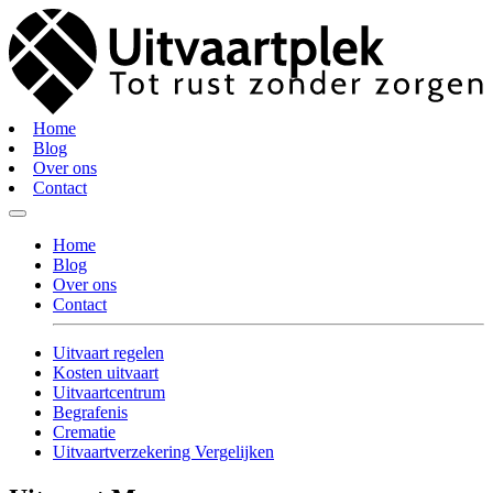
Home
Blog
Over ons
Contact
Home
Blog
Over ons
Contact
Uitvaart regelen
Kosten uitvaart
Uitvaartcentrum
Begrafenis
Crematie
Uitvaartverzekering Vergelijken