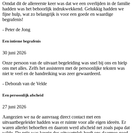
Omdat dit de allereerste keer was dat we een overlijden in de familie
hadden was het behoorlijk indrukwekkend. Gelukkig hadden we
fijne hulp, wat zo belangrijk is voor een goede en waardige
begrafenis!
- Peter de Jong
Een intieme begrafenis
30 juni 2026
Onze persoon van de uitvaart begeleiding was snel bij ons en hielp
ons met alles. Zelfs het assisteren met de persoonlijke teksten was
niet te veel en de handreiking was zeer gewaardeerd.
- Deborah van de Velde
Een persoonlijk afscheid
27 juni 2026
Aangezien we na de aanvraag direct contact met een
uitvaartbegeleider hadden was er ruimte voor alle eigen ideeën. Er
waren allerlei behoeften en daarom werd afscheid net zoals papa dat
wilde. De prijs was keurig dus uitvaartplek heeft ons daarmee goed