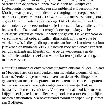
ontzettend in de papieren lopen. We kunnen nauwelijks een
kostenplaatje noemen omdat een uitvaartdienst erg persoonlijk is.
Mocht je van plan zijn om uitvaartverzorging in te roepen kost dit
over het algemeen €1.500,-. Dit wordt (in de meeste situaties) totaal
afgedekt door de uitvaartverzekering. Dit is beslist aan te raden,
gedurende deze ondersteuning zul je immers niet langer alles zelf te
hoeven doen. Dat maakt het mogelijk om op de dag van het
allerlaatste vertrek de taken uit handen te geven. De kosten voor de
verzorging en het opbaren zullen afhankelijk zijn van wat je bij
voorkeur wilt. Indien je dit op een uitvaart locatie laat uitvoeren kun
je rekenen op minimaal 500,-. De kosten voor het vervoer variëren
per uitvaartcentrum. Meestal kun je op de webpagina van de
betreffende aanbieder wel zien wat de kosten zijn die samen gaan
met het vervoer.
Natuurlijk kunnen er onverwachte uitgaven ontstaan bij een uitvaart
in Meppen. Hier kan men denken aan mogelijke bloemen of aan
kaarten. Verder zul je moeten denken aan de tariefstellingen die
gepaard gaan met een begrafenis of een crematie. Bij een begrafenis
heb je ook te maken met extra uitgaven voor een grafkist, een
bepaald graf en een (graf)steen. Voor een crematie zul je te maken
krijgen met lagere kosten, alleen zal je ook een asurn en dergelijke
moeten aanschaffen. Via bovenstaand formulier helpen we je direct
aan 3 offertes.