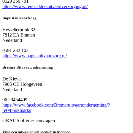
0528 356 701
https://www.reneaaldersuitvaartverzorging.nl/
Baptist uitvaartzorg
Hesselterbrink 32
7812 EA Emmen
Nederland
0591 232 103
https://www.baptistuitvaartzorg.nl/
Bremer Uitvaartonderneming
De Kievit
7905 CE Hoogeveen
Nederland
06 29454409
https://www.facebook.com/Bremeruitvaartonderneming/?
ref=bookmarks
GRATIS offertes aanvragen
Vind een uitvaartondernemer in Meppen