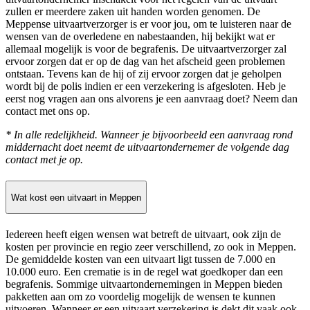
zullen er meerdere zaken uit handen worden genomen. De
Meppense uitvaartverzorger is er voor jou, om te luisteren naar de
wensen van de overledene en nabestaanden, hij bekijkt wat er
allemaal mogelijk is voor de begrafenis. De uitvaartverzorger zal
ervoor zorgen dat er op de dag van het afscheid geen problemen
ontstaan. Tevens kan de hij of zij ervoor zorgen dat je geholpen
wordt bij de polis indien er een verzekering is afgesloten. Heb je
eerst nog vragen aan ons alvorens je een aanvraag doet? Neem dan
contact met ons op.
* In alle redelijkheid. Wanneer je bijvoorbeeld een aanvraag rond
middernacht doet neemt de uitvaartondernemer de volgende dag
contact met je op.
Wat kost een uitvaart in Meppen
Iedereen heeft eigen wensen wat betreft de uitvaart, ook zijn de
kosten per provincie en regio zeer verschillend, zo ook in Meppen.
De gemiddelde kosten van een uitvaart ligt tussen de 7.000 en
10.000 euro. Een crematie is in de regel wat goedkoper dan een
begrafenis. Sommige uitvaartondernemingen in Meppen bieden
pakketten aan om zo voordelig mogelijk de wensen te kunnen
uitvoeren. Wanneer er een uitvaart verzekering is dekt dit vaak ook