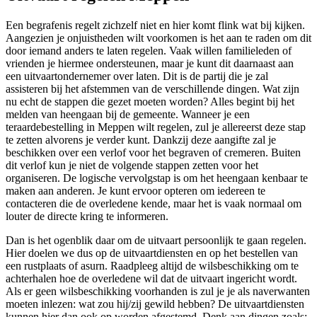
Een begrafenis regelt zichzelf niet en hier komt flink wat bij kijken.
Aangezien je onjuistheden wilt voorkomen is het aan te raden om dit
door iemand anders te laten regelen. Vaak willen familieleden of
vrienden je hiermee ondersteunen, maar je kunt dit daarnaast aan
een uitvaartondernemer over laten. Dit is de partij die je zal
assisteren bij het afstemmen van de verschillende dingen. Wat zijn
nu echt de stappen die gezet moeten worden? Alles begint bij het
melden van heengaan bij de gemeente. Wanneer je een
teraardebestelling in Meppen wilt regelen, zul je allereerst deze stap
te zetten alvorens je verder kunt. Dankzij deze aangifte zal je
beschikken over een verlof voor het begraven of cremeren. Buiten
dit verlof kun je niet de volgende stappen zetten voor het
organiseren. De logische vervolgstap is om het heengaan kenbaar te
maken aan anderen. Je kunt ervoor opteren om iedereen te
contacteren die de overledene kende, maar het is vaak normaal om
louter de directe kring te informeren.
Dan is het ogenblik daar om de uitvaart persoonlijk te gaan regelen.
Hier doelen we dus op de uitvaartdiensten en op het bestellen van
een rustplaats of asurn. Raadpleeg altijd de wilsbeschikking om te
achterhalen hoe de overledene wil dat de uitvaart ingericht wordt.
Als er geen wilsbeschikking voorhanden is zul je je als naverwanten
moeten inlezen: wat zou hij/zij gewild hebben? De uitvaartdiensten
kunnen hier dan ook op worden afgestemd. Denk aan dingen zoals: