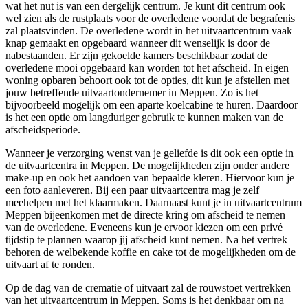
wat het nut is van een dergelijk centrum. Je kunt dit centrum ook
wel zien als de rustplaats voor de overledene voordat de begrafenis
zal plaatsvinden. De overledene wordt in het uitvaartcentrum vaak
knap gemaakt en opgebaard wanneer dit wenselijk is door de
nabestaanden. Er zijn gekoelde kamers beschikbaar zodat de
overledene mooi opgebaard kan worden tot het afscheid. In eigen
woning opbaren behoort ook tot de opties, dit kun je afstellen met
jouw betreffende uitvaartondernemer in Meppen. Zo is het
bijvoorbeeld mogelijk om een aparte koelcabine te huren. Daardoor
is het een optie om langduriger gebruik te kunnen maken van de
afscheidsperiode.
Wanneer je verzorging wenst van je geliefde is dit ook een optie in
de uitvaartcentra in Meppen. De mogelijkheden zijn onder andere
make-up en ook het aandoen van bepaalde kleren. Hiervoor kun je
een foto aanleveren. Bij een paar uitvaartcentra mag je zelf
meehelpen met het klaarmaken. Daarnaast kunt je in uitvaartcentrum
Meppen bijeenkomen met de directe kring om afscheid te nemen
van de overledene. Eveneens kun je ervoor kiezen om een privé
tijdstip te plannen waarop jij afscheid kunt nemen. Na het vertrek
behoren de welbekende koffie en cake tot de mogelijkheden om de
uitvaart af te ronden.
Op de dag van de crematie of uitvaart zal de rouwstoet vertrekken
van het uitvaartcentrum in Meppen. Soms is het denkbaar om na