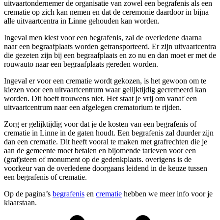
uitvaartondernemer de organisatie van zowel een begrafenis als een
crematie op zich kan nemen en dat de ceremonie daardoor in bijna
alle uitvaartcentra in Linne gehouden kan worden.
Ingeval men kiest voor een begrafenis, zal de overledene daarna
naar een begraafplaats worden getransporteerd. Er zijn uitvaartcentra
die gezeten zijn bij een begraafplaats en zo nu en dan moet er met de
rouwauto naar een begraafplaats gereden worden.
Ingeval er voor een crematie wordt gekozen, is het gewoon om te
kiezen voor een uitvaartcentrum waar gelijktijdig gecremeerd kan
worden. Dit hoeft trouwens niet. Het staat je vrij om vanaf een
uitvaartcentrum naar een afgelegen crematorium te rijden.
Zorg er gelijktijdig voor dat je de kosten van een begrafenis of
crematie in Linne in de gaten houdt. Een begrafenis zal duurder zijn
dan een crematie. Dit heeft vooral te maken met grafrechten die je
aan de gemeente moet betalen en bijomende tarieven voor een
(graf)steen of monument op de gedenkplaats. overigens is de
voorkeur van de overledene doorgaans leidend in de keuze tussen
een begrafenis of crematie.
Op de pagina’s
begrafenis
en
crematie
hebben we meer info voor je
klaarstaan.