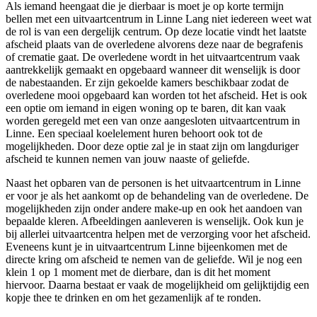
Als iemand heengaat die je dierbaar is moet je op korte termijn
bellen met een uitvaartcentrum in Linne Lang niet iedereen weet wat
de rol is van een dergelijk centrum. Op deze locatie vindt het laatste
afscheid plaats van de overledene alvorens deze naar de begrafenis
of crematie gaat. De overledene wordt in het uitvaartcentrum vaak
aantrekkelijk gemaakt en opgebaard wanneer dit wenselijk is door
de nabestaanden. Er zijn gekoelde kamers beschikbaar zodat de
overledene mooi opgebaard kan worden tot het afscheid. Het is ook
een optie om iemand in eigen woning op te baren, dit kan vaak
worden geregeld met een van onze aangesloten uitvaartcentrum in
Linne. Een speciaal koelelement huren behoort ook tot de
mogelijkheden. Door deze optie zal je in staat zijn om langduriger
afscheid te kunnen nemen van jouw naaste of geliefde.
Naast het opbaren van de personen is het uitvaartcentrum in Linne
er voor je als het aankomt op de behandeling van de overledene. De
mogelijkheden zijn onder andere make-up en ook het aandoen van
bepaalde kleren. Afbeeldingen aanleveren is wenselijk. Ook kun je
bij allerlei uitvaartcentra helpen met de verzorging voor het afscheid.
Eveneens kunt je in uitvaartcentrum Linne bijeenkomen met de
directe kring om afscheid te nemen van de geliefde. Wil je nog een
klein 1 op 1 moment met de dierbare, dan is dit het moment
hiervoor. Daarna bestaat er vaak de mogelijkheid om gelijktijdig een
kopje thee te drinken en om het gezamenlijk af te ronden.