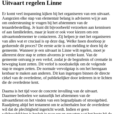
Uitvaart regelen Linne
Er komt veel inspanning kijken bij het organiseren van een uitvaart.
Aangezien elke stap van elementair belang is adviseren wij je aan
om ondersteuning te vragen bij het afstemmen van de
teraardebestelling. Je kunt dit bijvoorbeeld verzoeken aan kennissen
of aan familieleden, maar je kunt er ook voor kiezen om een
uitvaartondernemer te contacteren. Zij helpen je met het organiseren
van alles wat er cruciaal is op deze dag. Welke fasen doorloop je
gedurende dit proces? De eerste actie is om melding te doen bij de
gemeente. Wanneer je een uitvaart in Linne wilt regelen, moet je
allereerst deze stap te zetten alvorens je verder kunt. Van de
gemeente ontvang je een verlof, zodat je de begrafenis of crematie in
beweging kunt zetten. Dit verlof is noodzakelijk om de volgende
stap te mogen zetten. De normale vervolgstap is om het heengaan
kenbaar te maken aan anderen. Dit kan ingetogen binnen de directe
cirkel van de overledene, of publiekelijker door iedereen in te lichten
die de overledene kent.
Daarna is het tijd voor de concrete invulling van de uitvaart.
Daarmee bedoelen we natuurlijk het afstemmen van de
uitvaartdienst en het vinden van een begraafplaats of strooigebied.
Raadpleeg altijd het testament om te achterhalen hoe de overledene
wil dat de plechtigheid ingericht wordt. Indien er geen
wilsbeschikking is besluit je naar eer en geweten wat het beste bij de