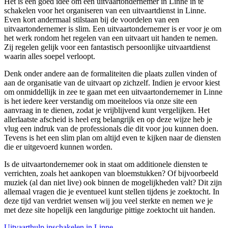
Het is een goed idee om een uitvaartondernemer in Linne in te
schakelen voor het organiseren van een uitvaartdienst in Linne.
Even kort andermaal stilstaan bij de voordelen van een
uitvaartondernemer is slim. Een uitvaartondernemer is er voor je om
het werk rondom het regelen van een uitvaart uit handen te nemen.
Zij regelen gelijk voor een fantastisch persoonlijke uitvaartdienst
waarin alles soepel verloopt.
Denk onder andere aan de formaliteiten die plaats zullen vinden of
aan de organisatie van de uitvaart op zichzelf. Indien je ervoor kiest
om onmiddellijk in zee te gaan met een uitvaartondernemer in Linne
is het iedere keer verstandig om moeiteloos via onze site een
aanvraag in te dienen, zodat je vrijblijvend kunt vergelijken. Het
allerlaatste afscheid is heel erg belangrijk en op deze wijze heb je
vlug een indruk van de professionals die dit voor jou kunnen doen.
Tevens is het een slim plan om altijd even te kijken naar de diensten
die er uitgevoerd kunnen worden.
Is de uitvaartondernemer ook in staat om additionele diensten te
verrichten, zoals het aankopen van bloemstukken? Of bijvoorbeeld
muziek (al dan niet live) ook binnen de mogelijkheden valt? Dit zijn
allemaal vragen die je eventueel kunt stellen tijdens je zoektocht. In
deze tijd van verdriet wensen wij jou veel sterkte en nemen we je
met deze site hopelijk een langdurige pittige zoektocht uit handen.
Uitvaarthulp inschakelen in Linne