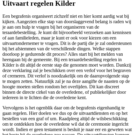
Uitvaart regelen Kilder
Een begrafenis organiseert zichzelf niet en hier komt aardig wat bij
kijken. Aangezien elke stap van doorslaggevend belang is raden wij
je aan om hulp te vragen bij het organiseren van de
teraardebestelling. Je kunt dit bijvoorbeeld verzoeken aan kennissen
of aan familieleden, maar je kunt er ook voor kiezen om een
uitvaartondernemer te vragen. Dit is de partij die je zal ondersteunen
bij het afstemmen van de verschillende dingen. Welke stappen
doorloop je gedurende dit proces? Alles start bij het melden van
heengaan bij de gemeente. Bij een teraardebestelling regelen in
Kilder is dit altijd de eerste stap die genomen moet worden. Dankzij
deze verklaring zal je beschikken over een verlof voor het begraven
of cremeren. Dit verlof is noodzakelijk om de daaropvolgende stap
te mogen zetten. Natuurlijk zal je na deze aangifte de naasten op de
hoogte moeten stellen rondom het overlijden. Dit kan discreet
binnen de directe cirkel van de overledene, of publiekelijker door
iedereen in te lichten die de overledene kent.
Vervolgens is het ogenblik daar om de begrafenis eigenhandig te
gaan regelen. Hier doelen we dus op de uitvaartdiensten en op het
bestellen van een graf of urn. Raadpleeg altijd de wilsbeschikking
om te ontdekken hoe de overledene wil dat de ceremonie ingericht
wordt. Indien er geen testament is besluit je naar eer en geweten wat
het beste bij de overledene zou passen. De uitvaartdiensten kunnen