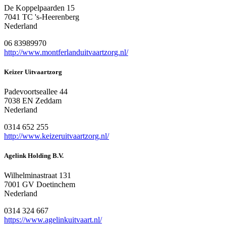
De Koppelpaarden 15
7041 TC 's-Heerenberg
Nederland
06 83989970
http://www.montferlanduitvaartzorg.nl/
Keizer Uitvaartzorg
Padevoortseallee 44
7038 EN Zeddam
Nederland
0314 652 255
http://www.keizeruitvaartzorg.nl/
Agelink Holding B.V.
Wilhelminastraat 131
7001 GV Doetinchem
Nederland
0314 324 667
https://www.agelinkuitvaart.nl/