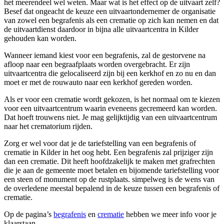
het meerendeel wel weten. Maar wat is het effect op de uitvaart zelf?
Besef dat ongeacht de keuze een uitvaartondernemer de organisatie
van zowel een begrafenis als een crematie op zich kan nemen en dat
de uitvaartdienst daardoor in bijna alle uitvaartcentra in Kilder
gehouden kan worden.
Wanneer iemand kiest voor een begrafenis, zal de gestorvene na
afloop naar een begraafplaats worden overgebracht. Er zijn
uitvaartcentra die gelocaliseerd zijn bij een kerkhof en zo nu en dan
moet er met de rouwauto naar een kerkhof gereden worden.
Als er voor een crematie wordt gekozen, is het normaal om te kiezen
voor een uitvaartcentrum waarin eveneens gecremeerd kan worden.
Dat hoeft trouwens niet. Je mag gelijktijdig van een uitvaartcentrum
naar het crematorium rijden.
Zorg er wel voor dat je de tariefstelling van een begrafenis of
crematie in Kilder in het oog hebt. Een begrafenis zal prijziger zijn
dan een crematie. Dit heeft hoofdzakelijk te maken met grafrechten
die je aan de gemeente moet betalen en bijomende tariefstelling voor
een steen of monument op de rustplaats. simpelweg is de wens van
de overledene meestal bepalend in de keuze tussen een begrafenis of
crematie.
Op de pagina’s
begrafenis
en
crematie
hebben we meer info voor je
klaarstaan.