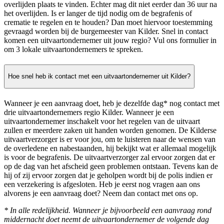
overlijden plaats te vinden. Echter mag dit niet eerder dan 36 uur na
het overlijden. Is er langer de tijd nodig om de begrafenis of
crematie te regelen en te houden? Dan moet hiervoor toestemming
gevraagd worden bij de burgemeester van Kilder. Snel in contact
komen een uitvaartondernemer uit jouw regio? Vul ons formulier in
om 3 lokale uitvaartondernemers te spreken.
Hoe snel heb ik contact met een uitvaartondernemer uit Kilder?
Wanneer je een aanvraag doet, heb je dezelfde dag* nog contact met
drie uitvaartondernemers regio Kilder. Wanneer je een
uitvaartondernemer inschakelt voor het regelen van de uitvaart
zullen er meerdere zaken uit handen worden genomen. De Kilderse
uitvaartverzorger is er voor jou, om te luisteren naar de wensen van
de overledene en nabestaanden, hij bekijkt wat er allemaal mogelijk
is voor de begrafenis. De uitvaartverzorger zal ervoor zorgen dat er
op de dag van het afscheid geen problemen ontstaan. Tevens kan de
hij of zij ervoor zorgen dat je geholpen wordt bij de polis indien er
een verzekering is afgesloten. Heb je eerst nog vragen aan ons
alvorens je een aanvraag doet? Neem dan contact met ons op.
* In alle redelijkheid. Wanneer je bijvoorbeeld een aanvraag rond
middernacht doet neemt de uitvaartondernemer de volgende dag