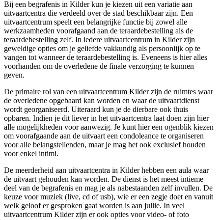
Bij een begrafenis in Kilder kun je kiezen uit een variatie aan
uitvaartcentra die verdeeld over de stad beschikbaar zijn. Een
uitvaartcentrum speelt een belangrijke functie bij zowel alle
werkzaamheden voorafgaand aan de teraardebestelling als de
teraardebestelling zelf. In iedere uitvaartcentrum in Kilder zijn
geweldige opties om je geliefde vakkundig als persoonlijk op te
vangen tot wanneer de teraardebestelling is. Eveneens is hier alles
voorhanden om de overledene de finale verzorging te kunnen
geven.
De primaire rol van een uitvaartcentrum Kilder zijn de ruimtes waar
de overledene opgebaard kan worden en waar de uitvaartdienst
wordt georganiseerd. Uiteraard kun je de dierbare ook thuis
opbaren. Indien je dit liever in het uitvaartcentra laat doen zijn hier
alle mogelijkheden voor aanwezig. Je kunt hier een ogenblik kiezen
om voorafgaande aan de uitvaart een condoleance te organiseren
voor alle belangstellenden, maar je mag het ook exclusief houden
voor enkel intimi.
De meerderheid aan uitvaartcentra in Kilder hebben een aula waar
de uitvaart gehouden kan worden. De dienst is het meest intieme
deel van de begrafenis en mag je als nabestaanden zelf invullen. De
keuze voor muziek (live, cd of usb), wie er een zegje doet en vanuit
welk geloof er gesproken gaat worden is aan jullie. In veel
uitvaartcentrum Kilder zijn er ook opties voor video- of foto