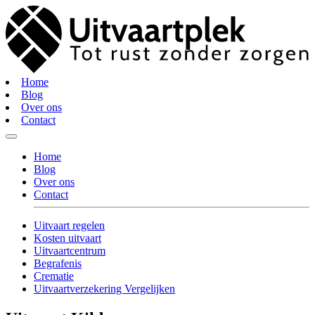
Home
Blog
Over ons
Contact
Home
Blog
Over ons
Contact
Uitvaart regelen
Kosten uitvaart
Uitvaartcentrum
Begrafenis
Crematie
Uitvaartverzekering Vergelijken