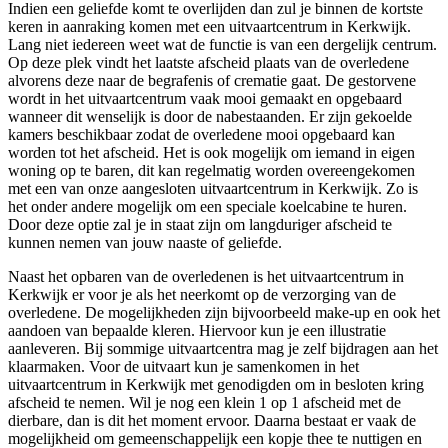
Indien een geliefde komt te overlijden dan zul je binnen de kortste
keren in aanraking komen met een uitvaartcentrum in Kerkwijk.
Lang niet iedereen weet wat de functie is van een dergelijk centrum.
Op deze plek vindt het laatste afscheid plaats van de overledene
alvorens deze naar de begrafenis of crematie gaat. De gestorvene
wordt in het uitvaartcentrum vaak mooi gemaakt en opgebaard
wanneer dit wenselijk is door de nabestaanden. Er zijn gekoelde
kamers beschikbaar zodat de overledene mooi opgebaard kan
worden tot het afscheid. Het is ook mogelijk om iemand in eigen
woning op te baren, dit kan regelmatig worden overeengekomen
met een van onze aangesloten uitvaartcentrum in Kerkwijk. Zo is
het onder andere mogelijk om een speciale koelcabine te huren.
Door deze optie zal je in staat zijn om langduriger afscheid te
kunnen nemen van jouw naaste of geliefde.
Naast het opbaren van de overledenen is het uitvaartcentrum in
Kerkwijk er voor je als het neerkomt op de verzorging van de
overledene. De mogelijkheden zijn bijvoorbeeld make-up en ook het
aandoen van bepaalde kleren. Hiervoor kun je een illustratie
aanleveren. Bij sommige uitvaartcentra mag je zelf bijdragen aan het
klaarmaken. Voor de uitvaart kun je samenkomen in het
uitvaartcentrum in Kerkwijk met genodigden om in besloten kring
afscheid te nemen. Wil je nog een klein 1 op 1 afscheid met de
dierbare, dan is dit het moment ervoor. Daarna bestaat er vaak de
mogelijkheid om gemeenschappelijk een kopje thee te nuttigen en