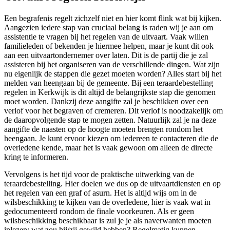
Een begrafenis regelt zichzelf niet en hier komt flink wat bij kijken.
Aangezien iedere stap van cruciaal belang is raden wij je aan om
assistentie te vragen bij het regelen van de uitvaart. Vaak willen
familieleden of bekenden je hiermee helpen, maar je kunt dit ook
aan een uitvaartondernemer over laten. Dit is de partij die je zal
assisteren bij het organiseren van de verschillende dingen. Wat zijn
nu eigenlijk de stappen die gezet moeten worden? Alles start bij het
melden van heengaan bij de gemeente. Bij een teraardebestelling
regelen in Kerkwijk is dit altijd de belangrijkste stap die genomen
moet worden. Dankzij deze aangifte zal je beschikken over een
verlof voor het begraven of cremeren. Dit verlof is noodzakelijk om
de daaropvolgende stap te mogen zetten. Natuurlijk zal je na deze
aangifte de naasten op de hoogte moeten brengen rondom het
heengaan. Je kunt ervoor kiezen om iedereen te contacteren die de
overledene kende, maar het is vaak gewoon om alleen de directe
kring te informeren.
Vervolgens is het tijd voor de praktische uitwerking van de
teraardebestelling. Hier doelen we dus op de uitvaartdiensten en op
het regelen van een graf of asurn. Het is altijd wijs om in de
wilsbeschikking te kijken van de overledene, hier is vaak wat in
gedocumenteerd rondom de finale voorkeuren. Als er geen
wilsbeschikking beschikbaar is zul je je als naverwanten moeten
inlezen: wat zou hij/zij gewild hebben? Regelmatig kunnen