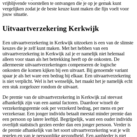
vrijblijvende voorstellen te ontvangen die je op je gemak kunt
vergelijken zodat je de beste keuze kunt maken die fijn voelt voor
jouw situatie.
Uitvaartverzekering Kerkwijk
Een uitvaartverzekering in Kerkwijk uitzoeken is een van de slimste
keuzes die je zelf kunt maken. Met het hebben van een
uitvaartverzekering in Kerkwijk zal je er namelijk niet helemaal
alleen voor staan als het betrekking heeft op de onkosten. De
allermeeste uitvaartverzekeringen compenseren de logische
onkosten die komen kijken bij een uitvaart. Bij genoemde variant
spaar je als het ware een bedrag bij elkaar. Een uitvaartverzekering
is niet verplicht. Wel is het wenselijk, het maakt het je namelijk echt
een stuk zorgelozer rondom de uitvaart.
De premie van de uitvaartverzekering in Kerkwijk zal steevast
afhankelijk zijn van een aantal factoren. Daardoor wisselt de
verzekeringspremie ook per verzekerd bedrag, per mens en per
verzekeraar. Een jonger individu betaalt meestal minder premie dan
een persoon op latere leeftijd. Begrijpelijk, want een ouder individu
overlijdt statistisch gezien eerder dan een jonger persoon. Verder is
de premie afhankelijk van het soort uitvaartverzekering wat je wilt
regelen en van je persoonlijke gezondheid. Een aanbieder is niet