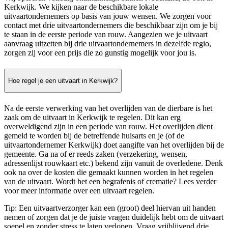
Kerkwijk. We kijken naar de beschikbare lokale
uitvaartondernemers op basis van jouw wensen. We zorgen voor
contact met drie uitvaartondernemers die beschikbaar zijn om je bij
te staan in de eerste periode van rouw. Aangezien we je uitvaart
aanvraag uitzetten bij drie uitvaartondernemers in dezelfde regio,
zorgen zij voor een prijs die zo gunstig mogelijk voor jou is.
Hoe regel je een uitvaart in Kerkwijk?
Na de eerste verwerking van het overlijden van de dierbare is het
zaak om de uitvaart in Kerkwijk te regelen. Dit kan erg
overweldigend zijn in een periode van rouw. Het overlijden dient
gemeld te worden bij de betreffende huisarts en je (of de
uitvaartondernemer Kerkwijk) doet aangifte van het overlijden bij de
gemeente. Ga na of er reeds zaken (verzekering, wensen,
adressenlijst rouwkaart etc.) bekend zijn vanuit de overledene. Denk
ook na over de kosten die gemaakt kunnen worden in het regelen
van de uitvaart. Wordt het een begrafenis of crematie? Lees verder
voor meer informatie over een uitvaart regelen.
Tip: Een uitvaartverzorger kan een (groot) deel hiervan uit handen
nemen of zorgen dat je de juiste vragen duidelijk hebt om de uitvaart
soepel en zonder stress te laten verlopen. Vraag vrijblijvend drie