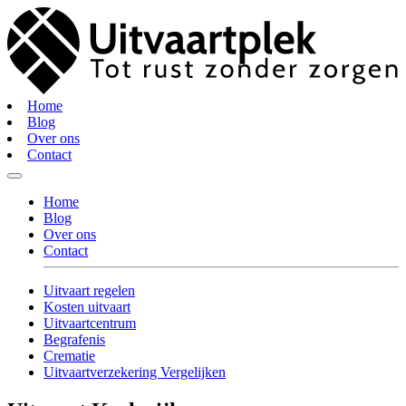
Home
Blog
Over ons
Contact
Home
Blog
Over ons
Contact
Uitvaart regelen
Kosten uitvaart
Uitvaartcentrum
Begrafenis
Crematie
Uitvaartverzekering Vergelijken