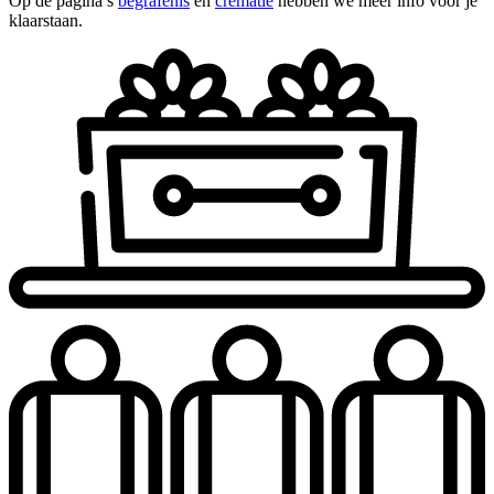
Op de pagina’s
begrafenis
en
crematie
hebben we meer info voor je
klaarstaan.