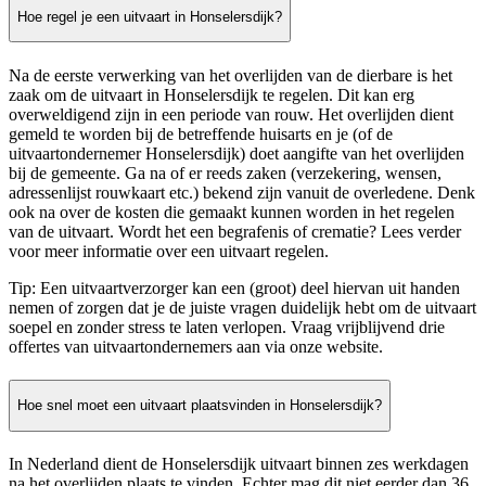
Hoe regel je een uitvaart in Honselersdijk?
Na de eerste verwerking van het overlijden van de dierbare is het
zaak om de uitvaart in Honselersdijk te regelen. Dit kan erg
overweldigend zijn in een periode van rouw. Het overlijden dient
gemeld te worden bij de betreffende huisarts en je (of de
uitvaartondernemer Honselersdijk) doet aangifte van het overlijden
bij de gemeente. Ga na of er reeds zaken (verzekering, wensen,
adressenlijst rouwkaart etc.) bekend zijn vanuit de overledene. Denk
ook na over de kosten die gemaakt kunnen worden in het regelen
van de uitvaart. Wordt het een begrafenis of crematie? Lees verder
voor meer informatie over een uitvaart regelen.
Tip: Een uitvaartverzorger kan een (groot) deel hiervan uit handen
nemen of zorgen dat je de juiste vragen duidelijk hebt om de uitvaart
soepel en zonder stress te laten verlopen. Vraag vrijblijvend drie
offertes van uitvaartondernemers aan via onze website.
Hoe snel moet een uitvaart plaatsvinden in Honselersdijk?
In Nederland dient de Honselersdijk uitvaart binnen zes werkdagen
na het overlijden plaats te vinden. Echter mag dit niet eerder dan 36