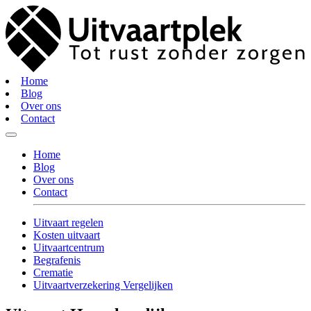
Home
Blog
Over ons
Contact
Home
Blog
Over ons
Contact
Uitvaart regelen
Kosten uitvaart
Uitvaartcentrum
Begrafenis
Crematie
Uitvaartverzekering Vergelijken