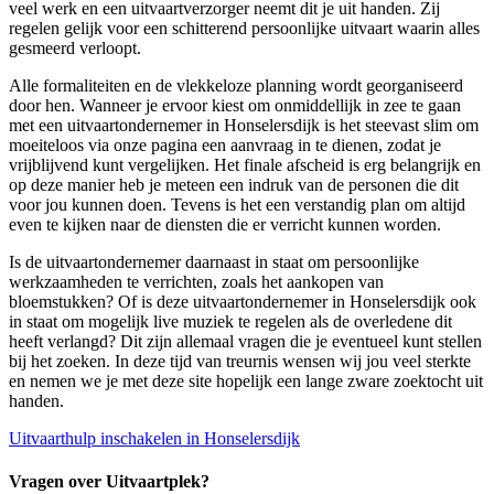
veel werk en een uitvaartverzorger neemt dit je uit handen. Zij
regelen gelijk voor een schitterend persoonlijke uitvaart waarin alles
gesmeerd verloopt.
Alle formaliteiten en de vlekkeloze planning wordt georganiseerd
door hen. Wanneer je ervoor kiest om onmiddellijk in zee te gaan
met een uitvaartondernemer in Honselersdijk is het steevast slim om
moeiteloos via onze pagina een aanvraag in te dienen, zodat je
vrijblijvend kunt vergelijken. Het finale afscheid is erg belangrijk en
op deze manier heb je meteen een indruk van de personen die dit
voor jou kunnen doen. Tevens is het een verstandig plan om altijd
even te kijken naar de diensten die er verricht kunnen worden.
Is de uitvaartondernemer daarnaast in staat om persoonlijke
werkzaamheden te verrichten, zoals het aankopen van
bloemstukken? Of is deze uitvaartondernemer in Honselersdijk ook
in staat om mogelijk live muziek te regelen als de overledene dit
heeft verlangd? Dit zijn allemaal vragen die je eventueel kunt stellen
bij het zoeken. In deze tijd van treurnis wensen wij jou veel sterkte
en nemen we je met deze site hopelijk een lange zware zoektocht uit
handen.
Uitvaarthulp inschakelen in Honselersdijk
Vragen over Uitvaartplek?