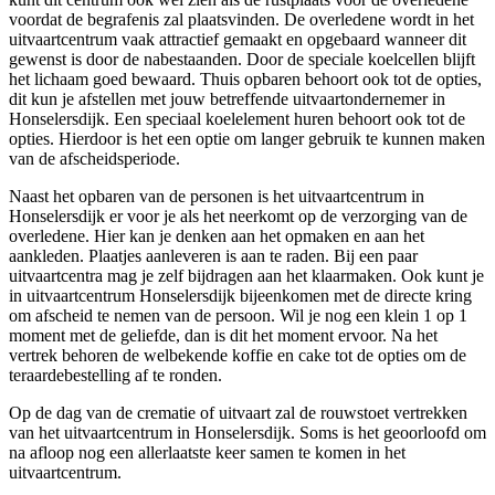
voordat de begrafenis zal plaatsvinden. De overledene wordt in het
uitvaartcentrum vaak attractief gemaakt en opgebaard wanneer dit
gewenst is door de nabestaanden. Door de speciale koelcellen blijft
het lichaam goed bewaard. Thuis opbaren behoort ook tot de opties,
dit kun je afstellen met jouw betreffende uitvaartondernemer in
Honselersdijk. Een speciaal koelelement huren behoort ook tot de
opties. Hierdoor is het een optie om langer gebruik te kunnen maken
van de afscheidsperiode.
Naast het opbaren van de personen is het uitvaartcentrum in
Honselersdijk er voor je als het neerkomt op de verzorging van de
overledene. Hier kan je denken aan het opmaken en aan het
aankleden. Plaatjes aanleveren is aan te raden. Bij een paar
uitvaartcentra mag je zelf bijdragen aan het klaarmaken. Ook kunt je
in uitvaartcentrum Honselersdijk bijeenkomen met de directe kring
om afscheid te nemen van de persoon. Wil je nog een klein 1 op 1
moment met de geliefde, dan is dit het moment ervoor. Na het
vertrek behoren de welbekende koffie en cake tot de opties om de
teraardebestelling af te ronden.
Op de dag van de crematie of uitvaart zal de rouwstoet vertrekken
van het uitvaartcentrum in Honselersdijk. Soms is het geoorloofd om
na afloop nog een allerlaatste keer samen te komen in het
uitvaartcentrum.