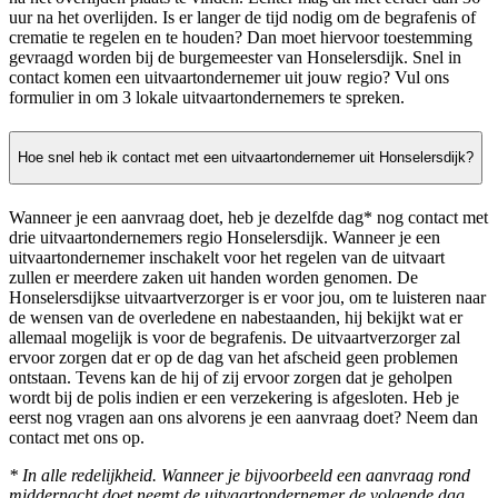
uur na het overlijden. Is er langer de tijd nodig om de begrafenis of
crematie te regelen en te houden? Dan moet hiervoor toestemming
gevraagd worden bij de burgemeester van Honselersdijk. Snel in
contact komen een uitvaartondernemer uit jouw regio? Vul ons
formulier in om 3 lokale uitvaartondernemers te spreken.
Hoe snel heb ik contact met een uitvaartondernemer uit Honselersdijk?
Wanneer je een aanvraag doet, heb je dezelfde dag* nog contact met
drie uitvaartondernemers regio Honselersdijk. Wanneer je een
uitvaartondernemer inschakelt voor het regelen van de uitvaart
zullen er meerdere zaken uit handen worden genomen. De
Honselersdijkse uitvaartverzorger is er voor jou, om te luisteren naar
de wensen van de overledene en nabestaanden, hij bekijkt wat er
allemaal mogelijk is voor de begrafenis. De uitvaartverzorger zal
ervoor zorgen dat er op de dag van het afscheid geen problemen
ontstaan. Tevens kan de hij of zij ervoor zorgen dat je geholpen
wordt bij de polis indien er een verzekering is afgesloten. Heb je
eerst nog vragen aan ons alvorens je een aanvraag doet? Neem dan
contact met ons op.
* In alle redelijkheid. Wanneer je bijvoorbeeld een aanvraag rond
middernacht doet neemt de uitvaartondernemer de volgende dag