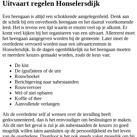
Uitvaart regelen Honselersdijk
Een heengaan is altijd een schokkende aangelegenheid. Denk aan
de schrik bij een onverhoeds heengaan en het daaruit voortkomende
leed. Het is tevens een tijd waarin er enorm veel op je afkomt. Er
komt veel kijken bij het organiseren van een uitvaart. Allereerst moet
het heengaan aangegeven worden bij de gemeente. Later moet de
overledene vervoerd worden naar een uitvaartcentrum in
Honselersdijk. In de dagen ogenblikkelijk na het heengaan moeten
er meerdere keuzes gemaakt worden, zoals de keus van:
De kist
De (graf)steen of de urn
Rouwboeket
Berichtgeving naar nabestaanden
Rouwvervoer
Wel of niet opbaren
Koffie of thee
Aanvullende verlangen
Als de overledene zelf al wensen over de invulling heeft
gedocumenteerd, dan is het eenvoudiger om beslissingen te maken.
Als dit niet het geval is zul je als nabestaanden de keuzes zo goed
mogelijk willen laten aansluiten op de persoonlijkheid en het leven
van de overledene. Daardoor is het ook steeds vaker mogelijk om bij