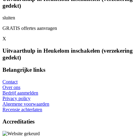
gedekt)
sluiten
GRATIS offertes aanvragen
X
Uitvaarthulp in Heukelom inschakelen (verzekering
gedekt)
Belangrijke links
Contact
Over ons
Bedrijf aanmelden
Privacy policy
Algemene voorwaarden
Recensie achterlaten
Accreditaties