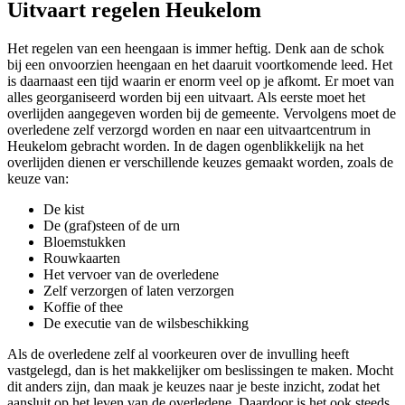
Uitvaart regelen Heukelom
Het regelen van een heengaan is immer heftig. Denk aan de schok
bij een onvoorzien heengaan en het daaruit voortkomende leed. Het
is daarnaast een tijd waarin er enorm veel op je afkomt. Er moet van
alles georganiseerd worden bij een uitvaart. Als eerste moet het
overlijden aangegeven worden bij de gemeente. Vervolgens moet de
overledene zelf verzorgd worden en naar een uitvaartcentrum in
Heukelom gebracht worden. In de dagen ogenblikkelijk na het
overlijden dienen er verschillende keuzes gemaakt worden, zoals de
keuze van:
De kist
De (graf)steen of de urn
Bloemstukken
Rouwkaarten
Het vervoer van de overledene
Zelf verzorgen of laten verzorgen
Koffie of thee
De executie van de wilsbeschikking
Als de overledene zelf al voorkeuren over de invulling heeft
vastgelegd, dan is het makkelijker om beslissingen te maken. Mocht
dit anders zijn, dan maak je keuzes naar je beste inzicht, zodat het
aansluit op het leven van de overledene. Daardoor is het ook steeds