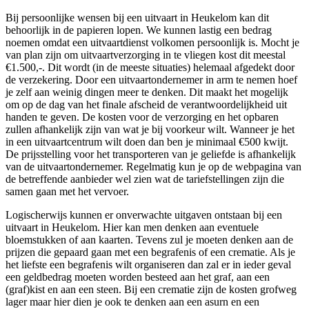
Bij persoonlijke wensen bij een uitvaart in Heukelom kan dit
behoorlijk in de papieren lopen. We kunnen lastig een bedrag
noemen omdat een uitvaartdienst volkomen persoonlijk is. Mocht je
van plan zijn om uitvaartverzorging in te vliegen kost dit meestal
€1.500,-. Dit wordt (in de meeste situaties) helemaal afgedekt door
de verzekering. Door een uitvaartondernemer in arm te nemen hoef
je zelf aan weinig dingen meer te denken. Dit maakt het mogelijk
om op de dag van het finale afscheid de verantwoordelijkheid uit
handen te geven. De kosten voor de verzorging en het opbaren
zullen afhankelijk zijn van wat je bij voorkeur wilt. Wanneer je het
in een uitvaartcentrum wilt doen dan ben je minimaal €500 kwijt.
De prijsstelling voor het transporteren van je geliefde is afhankelijk
van de uitvaartondernemer. Regelmatig kun je op de webpagina van
de betreffende aanbieder wel zien wat de tariefstellingen zijn die
samen gaan met het vervoer.
Logischerwijs kunnen er onverwachte uitgaven ontstaan bij een
uitvaart in Heukelom. Hier kan men denken aan eventuele
bloemstukken of aan kaarten. Tevens zul je moeten denken aan de
prijzen die gepaard gaan met een begrafenis of een crematie. Als je
het liefste een begrafenis wilt organiseren dan zal er in ieder geval
een geldbedrag moeten worden besteed aan het graf, aan een
(graf)kist en aan een steen. Bij een crematie zijn de kosten grofweg
lager maar hier dien je ook te denken aan een asurn en een