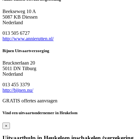
Beekseweg 10 A
5087 KB Diessen
Nederland
013 505 6727
http://www.annierutten.nl/
Bijnen Uitvaartverzorging
Brucknerlaan 20
5011 DN Tilburg
Nederland
013 455 3379
http://bijnen.nu/
GRATIS offertes aanvragen
Vind een uitvaartondernemer in Heukelom
×
Uitvaarthulp in Heukelom inschakelen (verzekering