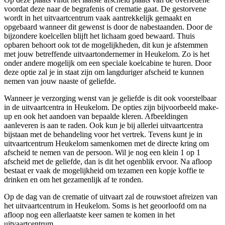
voordat deze naar de begrafenis of crematie gaat. De gestorvene
wordt in het uitvaartcentrum vaak aantrekkelijk gemaakt en
opgebaard wanneer dit gewenst is door de nabestaanden. Door de
bijzondere koelcellen blijft het lichaam goed bewaard. Thuis
opbaren behoort ook tot de mogelijkheden, dit kun je afstemmen
met jouw betreffende uitvaartondernemer in Heukelom. Zo is het
onder andere mogelijk om een speciale koelcabine te huren. Door
deze optie zal je in staat zijn om langduriger afscheid te kunnen
nemen van jouw naaste of geliefde.
Wanneer je verzorging wenst van je geliefde is dit ook voorstelbaar
in de uitvaartcentra in Heukelom. De opties zijn bijvoorbeeld make-
up en ook het aandoen van bepaalde kleren. Afbeeldingen
aanleveren is aan te raden. Ook kun je bij allerlei uitvaartcentra
bijstaan met de behandeling voor het vertrek. Tevens kunt je in
uitvaartcentrum Heukelom samenkomen met de directe kring om
afscheid te nemen van de persoon. Wil je nog een klein 1 op 1
afscheid met de geliefde, dan is dit het ogenblik ervoor. Na afloop
bestaat er vaak de mogelijkheid om tezamen een kopje koffie te
drinken en om het gezamenlijk af te ronden.
Op de dag van de crematie of uitvaart zal de rouwstoet afreizen van
het uitvaartcentrum in Heukelom. Soms is het geoorloofd om na
afloop nog een allerlaatste keer samen te komen in het
uitvaartcentrum.