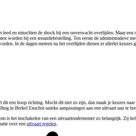
t leed en misschien de shock bij een onverwacht overlijden. Maar een o
oten worden bij een teraardebestelling. Ten eerste de administratieve 
orden. In de dagen meteen na het overlijden dienen er allerlei keuzes 
 dit een hoop richting. Mocht dit niet zo zijn, dan maak je keuzes naar h
lling in Berkel Enschot unieke aanpassingen aan een uitvaart aan te br
om is het inschakelen van een uitvaartondernemer zo belangrijk. Zij hel
matie over een
uitvaart regelen
.