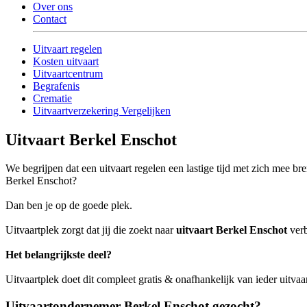
Over ons
Contact
Uitvaart regelen
Kosten uitvaart
Uitvaartcentrum
Begrafenis
Crematie
Uitvaartverzekering Vergelijken
Uitvaart Berkel Enschot
We begrijpen dat een uitvaart regelen een lastige tijd met zich mee b
Berkel Enschot?
Dan ben je op de goede plek.
Uitvaartplek zorgt dat jij die zoekt naar
uitvaart Berkel Enschot
verb
Het belangrijkste deel?
Uitvaartplek doet dit compleet gratis & onafhankelijk van ieder uitva
Uitvaartondernemer Berkel Enschot gezocht?