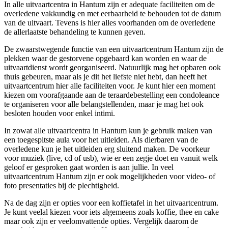
In alle uitvaartcentra in Hantum zijn er adequate faciliteiten om de
overledene vakkundig en met eerbaarheid te behouden tot de datum
van de uitvaart. Tevens is hier alles voorhanden om de overledene
de allerlaatste behandeling te kunnen geven.
De zwaarstwegende functie van een uitvaartcentrum Hantum zijn de
plekken waar de gestorvene opgebaard kan worden en waar de
uitvaartdienst wordt georganiseerd. Natuurlijk mag het opbaren ook
thuis gebeuren, maar als je dit het liefste niet hebt, dan heeft het
uitvaartcentrum hier alle faciliteiten voor. Je kunt hier een moment
kiezen om voorafgaande aan de teraardebestelling een condoleance
te organiseren voor alle belangstellenden, maar je mag het ook
besloten houden voor enkel intimi.
In zowat alle uitvaartcentra in Hantum kun je gebruik maken van
een toegespitste aula voor het uitleiden. Als dierbaren van de
overledene kun je het uitleiden erg sluitend maken. De voorkeur
voor muziek (live, cd of usb), wie er een zegje doet en vanuit welk
geloof er gesproken gaat worden is aan jullie. In veel
uitvaartcentrum Hantum zijn er ook mogelijkheden voor video- of
foto presentaties bij de plechtigheid.
Na de dag zijn er opties voor een koffietafel in het uitvaartcentrum.
Je kunt veelal kiezen voor iets algemeens zoals koffie, thee en cake
maar ook zijn er veelomvattende opties. Vergelijk daarom de