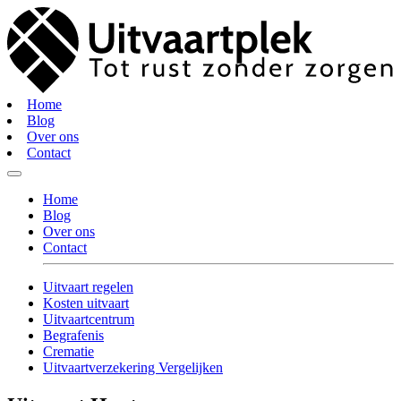
Home
Blog
Over ons
Contact
Home
Blog
Over ons
Contact
Uitvaart regelen
Kosten uitvaart
Uitvaartcentrum
Begrafenis
Crematie
Uitvaartverzekering Vergelijken