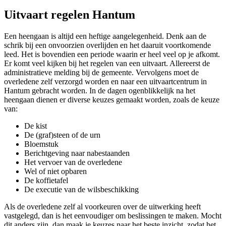
Uitvaart regelen Hantum
Een heengaan is altijd een heftige aangelegenheid. Denk aan de
schrik bij een onvoorzien overlijden en het daaruit voortkomende
leed. Het is bovendien een periode waarin er heel veel op je afkomt.
Er komt veel kijken bij het regelen van een uitvaart. Allereerst de
administratieve melding bij de gemeente. Vervolgens moet de
overledene zelf verzorgd worden en naar een uitvaartcentrum in
Hantum gebracht worden. In de dagen ogenblikkelijk na het
heengaan dienen er diverse keuzes gemaakt worden, zoals de keuze
van:
De kist
De (graf)steen of de urn
Bloemstuk
Berichtgeving naar nabestaanden
Het vervoer van de overledene
Wel of niet opbaren
De koffietafel
De executie van de wilsbeschikking
Als de overledene zelf al voorkeuren over de uitwerking heeft
vastgelegd, dan is het eenvoudiger om beslissingen te maken. Mocht
dit anders zijn, dan maak je keuzes naar het beste inzicht, zodat het