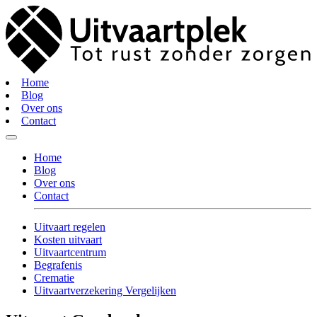
Home
Blog
Over ons
Contact
Home
Blog
Over ons
Contact
Uitvaart regelen
Kosten uitvaart
Uitvaartcentrum
Begrafenis
Crematie
Uitvaartverzekering Vergelijken