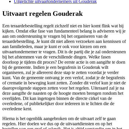
Uitgelichte uitvaartondernemers uit Gouderak
Uitvaart regelen Gouderak
Een teraardebestelling regelt zichzelf niet en hier komt flink wat bij
kijken. Omdat elke fase van fundamenteel belang is adviseren wij je
aan om ondersteuning te vragen bij het organiseren van de
teraardebestelling. Je kunt dit niet alleen verzoeken aan kennissen of
aan familieleden, maar je kunt er ook voor kiezen om een
uitvaartondernemer te vragen. Dit is de partij die je zal ondersteunen
bij het afstemmen van de verschillende dingen. Welke fasen
doorloop je tijdens dit proces? De eerste actie is om aangifte te doen
bij de gemeente. Indien je een begrafenis in Gouderak wilt
organiseren, zul je allereerst deze stap te zetten voordat je verder
kunt. Van de gemeente ontvang je een verlof, zodat je de begrafenis
of crematie in beweging kunt zetten. Zonder dit verlof kun je niet de
daaropvolgende stappen zetten voor het regelen. Uiteraard zal je na
deze aangifte de naasten op de hoogte moeten brengen rondom het
overlijden. Dit kan ingetogen binnen de directe cirkel van de
overledene, of publiekelijker door iedereen in te lichten die de
overledene kent.
Hierna is het ogenblik aangebroken om de uitvaart zelf te gaan
regelen. Hier doelen we dus op de uitvaartdiensten en op het
bestellen van een graf of askruik. Het is altijd verstandig om in het