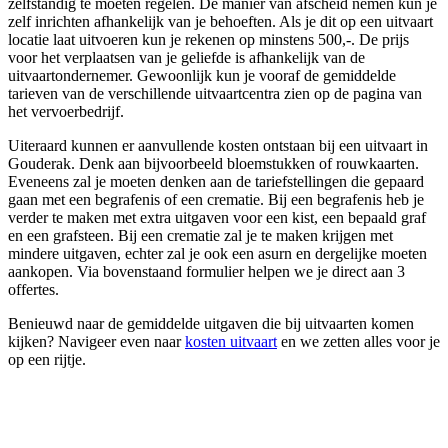
zelfstandig te moeten regelen. De manier van afscheid nemen kun je
zelf inrichten afhankelijk van je behoeften. Als je dit op een uitvaart
locatie laat uitvoeren kun je rekenen op minstens 500,-. De prijs
voor het verplaatsen van je geliefde is afhankelijk van de
uitvaartondernemer. Gewoonlijk kun je vooraf de gemiddelde
tarieven van de verschillende uitvaartcentra zien op de pagina van
het vervoerbedrijf.
Uiteraard kunnen er aanvullende kosten ontstaan bij een uitvaart in
Gouderak. Denk aan bijvoorbeeld bloemstukken of rouwkaarten.
Eveneens zal je moeten denken aan de tariefstellingen die gepaard
gaan met een begrafenis of een crematie. Bij een begrafenis heb je
verder te maken met extra uitgaven voor een kist, een bepaald graf
en een grafsteen. Bij een crematie zal je te maken krijgen met
mindere uitgaven, echter zal je ook een asurn en dergelijke moeten
aankopen. Via bovenstaand formulier helpen we je direct aan 3
offertes.
Benieuwd naar de gemiddelde uitgaven die bij uitvaarten komen
kijken? Navigeer even naar
kosten uitvaart
en we zetten alles voor je
op een rijtje.