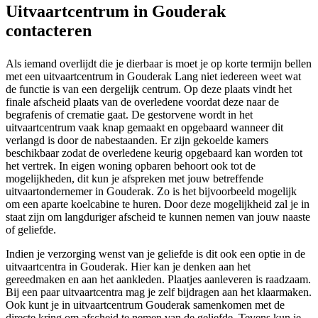
Uitvaartcentrum in Gouderak
contacteren
Als iemand overlijdt die je dierbaar is moet je op korte termijn bellen
met een uitvaartcentrum in Gouderak Lang niet iedereen weet wat
de functie is van een dergelijk centrum. Op deze plaats vindt het
finale afscheid plaats van de overledene voordat deze naar de
begrafenis of crematie gaat. De gestorvene wordt in het
uitvaartcentrum vaak knap gemaakt en opgebaard wanneer dit
verlangd is door de nabestaanden. Er zijn gekoelde kamers
beschikbaar zodat de overledene keurig opgebaard kan worden tot
het vertrek. In eigen woning opbaren behoort ook tot de
mogelijkheden, dit kun je afspreken met jouw betreffende
uitvaartondernemer in Gouderak. Zo is het bijvoorbeeld mogelijk
om een aparte koelcabine te huren. Door deze mogelijkheid zal je in
staat zijn om langduriger afscheid te kunnen nemen van jouw naaste
of geliefde.
Indien je verzorging wenst van je geliefde is dit ook een optie in de
uitvaartcentra in Gouderak. Hier kan je denken aan het
gereedmaken en aan het aankleden. Plaatjes aanleveren is raadzaam.
Bij een paar uitvaartcentra mag je zelf bijdragen aan het klaarmaken.
Ook kunt je in uitvaartcentrum Gouderak samenkomen met de
directe kring om afscheid te nemen van de geliefde. Tevens kun je