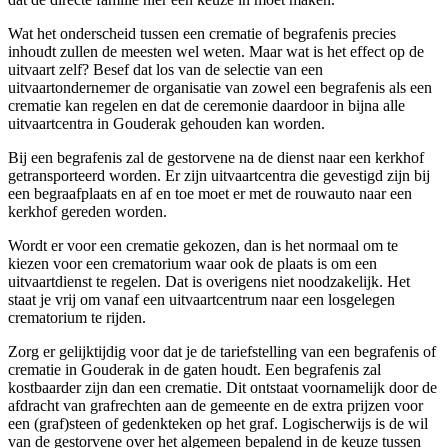
Wat het onderscheid tussen een crematie of begrafenis precies
inhoudt zullen de meesten wel weten. Maar wat is het effect op de
uitvaart zelf? Besef dat los van de selectie van een
uitvaartondernemer de organisatie van zowel een begrafenis als een
crematie kan regelen en dat de ceremonie daardoor in bijna alle
uitvaartcentra in Gouderak gehouden kan worden.
Bij een begrafenis zal de gestorvene na de dienst naar een kerkhof
getransporteerd worden. Er zijn uitvaartcentra die gevestigd zijn bij
een begraafplaats en af en toe moet er met de rouwauto naar een
kerkhof gereden worden.
Wordt er voor een crematie gekozen, dan is het normaal om te
kiezen voor een crematorium waar ook de plaats is om een
uitvaartdienst te regelen. Dat is overigens niet noodzakelijk. Het
staat je vrij om vanaf een uitvaartcentrum naar een losgelegen
crematorium te rijden.
Zorg er gelijktijdig voor dat je de tariefstelling van een begrafenis of
crematie in Gouderak in de gaten houdt. Een begrafenis zal
kostbaarder zijn dan een crematie. Dit ontstaat voornamelijk door de
afdracht van grafrechten aan de gemeente en de extra prijzen voor
een (graf)steen of gedenkteken op het graf. Logischerwijs is de wil
van de gestorvene over het algemeen bepalend in de keuze tussen