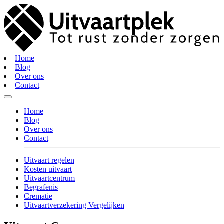
Home
Blog
Over ons
Contact
Home
Blog
Over ons
Contact
Uitvaart regelen
Kosten uitvaart
Uitvaartcentrum
Begrafenis
Crematie
Uitvaartverzekering Vergelijken