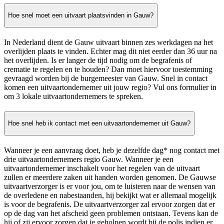
Hoe snel moet een uitvaart plaatsvinden in Gauw?
In Nederland dient de Gauw uitvaart binnen zes werkdagen na het
overlijden plaats te vinden. Echter mag dit niet eerder dan 36 uur na
het overlijden. Is er langer de tijd nodig om de begrafenis of
crematie te regelen en te houden? Dan moet hiervoor toestemming
gevraagd worden bij de burgemeester van Gauw. Snel in contact
komen een uitvaartondernemer uit jouw regio? Vul ons formulier in
om 3 lokale uitvaartondernemers te spreken.
Hoe snel heb ik contact met een uitvaartondernemer uit Gauw?
Wanneer je een aanvraag doet, heb je dezelfde dag* nog contact met
drie uitvaartondernemers regio Gauw. Wanneer je een
uitvaartondernemer inschakelt voor het regelen van de uitvaart
zullen er meerdere zaken uit handen worden genomen. De Gauwse
uitvaartverzorger is er voor jou, om te luisteren naar de wensen van
de overledene en nabestaanden, hij bekijkt wat er allemaal mogelijk
is voor de begrafenis. De uitvaartverzorger zal ervoor zorgen dat er
op de dag van het afscheid geen problemen ontstaan. Tevens kan de
hij of zij ervoor zorgen dat je geholpen wordt bij de polis indien er