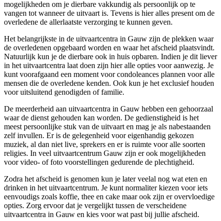
mogelijkheden om je dierbare vakkundig als persoonlijk op te
vangen tot wanneer de uitvaart is. Tevens is hier alles present om de
overledene de allerlaatste verzorging te kunnen geven.
Het belangrijkste in de uitvaartcentra in Gauw zijn de plekken waar
de overledenen opgebaard worden en waar het afscheid plaatsvindt.
Natuurlijk kun je de dierbare ook in huis opbaren. Indien je dit liever
in het uitvaartcentra laat doen zijn hier alle opties voor aanwezig. Je
kunt voorafgaand een moment voor condoleances plannen voor alle
mensen die de overledene kenden. Ook kun je het exclusief houden
voor uitsluitend genodigden of familie.
De meerderheid aan uitvaartcentra in Gauw hebben een gehoorzaal
waar de dienst gehouden kan worden. De gedienstigheid is het
meest persoonlijke stuk van de uitvaart en mag je als nabestaanden
zelf invullen. Er is de gelegenheid voor eigenhandig gekozen
muziek, al dan niet live, sprekers en er is ruimte voor alle soorten
religies. In veel uitvaartcentrum Gauw zijn er ook mogelijkheden
voor video- of foto voorstellingen gedurende de plechtigheid.
Zodra het afscheid is genomen kun je later veelal nog wat eten en
drinken in het uitvaartcentrum. Je kunt normaliter kiezen voor iets
eenvoudigs zoals koffie, thee en cake maar ook zijn er overvloedige
opties. Zorg ervoor dat je vergelijkt tussen de verscheidene
uitvaartcentra in Gauw en kies voor wat past bij jullie afscheid.