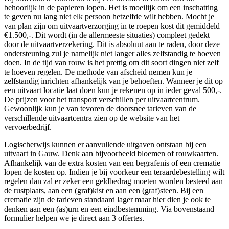
behoorlijk in de papieren lopen. Het is moeilijk om een inschatting
te geven nu lang niet elk persoon hetzelfde wilt hebben. Mocht je
van plan zijn om uitvaartverzorging in te roepen kost dit gemiddeld
€1.500,-. Dit wordt (in de allermeeste situaties) compleet gedekt
door de uitvaartverzekering. Dit is absoluut aan te raden, door deze
ondersteuning zul je namelijk niet langer alles zelfstandig te hoeven
doen. In de tijd van rouw is het prettig om dit soort dingen niet zelf
te hoeven regelen. De methode van afscheid nemen kun je
zelfstandig inrichten afhankelijk van je behoeften. Wanneer je dit op
een uitvaart locatie laat doen kun je rekenen op in ieder geval 500,-.
De prijzen voor het transport verschillen per uitvaartcentrum.
Gewoonlijk kun je van tevoren de doorsnee tarieven van de
verschillende uitvaartcentra zien op de website van het
vervoerbedrijf.
Logischerwijs kunnen er aanvullende uitgaven ontstaan bij een
uitvaart in Gauw. Denk aan bijvoorbeeld bloemen of rouwkaarten.
Afhankelijk van de extra kosten van een begrafenis of een crematie
lopen de kosten op. Indien je bij voorkeur een teraardebestelling wilt
regelen dan zal er zeker een geldbedrag moeten worden besteed aan
de rustplaats, aan een (graf)kist en aan een (graf)steen. Bij een
crematie zijn de tarieven standaard lager maar hier dien je ook te
denken aan een (as)urn en een eindbestemming. Via bovenstaand
formulier helpen we je direct aan 3 offertes.