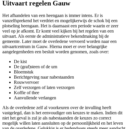
Uitvaart regelen Gauw
Het afhandelen van een heengaan is immer intens. Er is
vanzelfsprekend het verdriet en mogelijkerwijs de schok bij een
plotseling heengaan. Het is daarnaast een periode waarin er zeer
veel op je afkomt. Er komt veel kijken bij het regelen van een
uitvaart. Als eerste de administratieve bekendmaking bij de
gemeente. Later moet de overledene vervoerd worden naar een
uitvaartcentrum in Gauw. Hierna moet er over belangrijke
aangelegenheden een besluit worden genomen, zoals over:
De kist
De (graf)steen of de urn
Bloemstuk
Berichtgeving naar nabestaanden
Rouwvervoer
Zelf verzorgen of laten verzorgen
Koffie of thee
Aanvullende verlangen
Als de overledene zelf al voorkeuren over de invulling heeft
vastgelegd, dan is het eenvoudiger om keuzes te maken. Indien dit
niet het geval is zul je als nabestaanden de keuzes zo correct
mogelijk willen laten aansluiten op de persoonlijkheid en het leven
van de overledene. Gelukkig is er hedendaags steeds meer aandacht