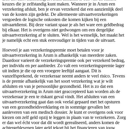
keuzes die je zelfstandig kunt maken. Wanneer je in Arum een
verzekering afsluit, ben je ervan verzekerd dat een aanzienlijk deel
van de kosten zijn gedekt. De allermeeste uitvaartverzekeringen
vergoeden de logische onkosten die komen kijken bij een
uitvaartdienst. Bij deze variant spaar je als het ware een geldbedrag
bij elkaar. Het is overigens niet gedwongen om een dergelijke
uitvaartverzekering af te sluiten. Wel is het wenselijk, het maakt het
je namelijk echt een stuk eenvoudiger in tijden van de uitvaart.
Hoeveel je aan verzekeringspremie moet betalen voor je
uitvaartverzekering in Arum is afhankelijk van meerdere zaken.
Daardoor varieert de verzekeringspremie ook per verzekerd bedrag,
per individu en per aanbieder. Zo valt een verzekeringspremie lager
uit indien je die op een vroegere leeftijd aangaat. Dit is
vanzelfsprekend, de verzekeraar neemt anders te veel risico. Tevens
is de premie afhankelijk van het soort verzekering wat je wilt
afsluiten en van je persoonlijke gezondheid. Het is zo dat een
uitvaartverzekering in Arum niet geaccepteerd kan worden als de
verzekeraar je een te riskant geval vindt. Het afsluiten van een
uitvaartverzekering gaat dan ook veelal gepaard met het opsturen
van een gezondheidsverklaring en in sommige gevallen het
aanleveren van een medisch dossier. Je kunt er overigens ook voor
kiezen om zelf geld opzij te leggen in plaats van te verzekeren. Zorg
er dan wel écht voor dat dit wordt gerealiseerd, anders komen de
achtergeblevenen later geld tekort bij het financieren van jouw