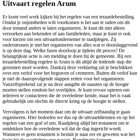
Uitvaart regelen Arum
Er komt veel werk kijken bij het regelen van een teraardebestelling.
Omdat je onjuistheden wilt voorkomen is het aan te raden om dit
door iemand anders te laten organiseren. Je kunt dit niet alleen
verzoeken aan bekenden of aan familieleden, maar je kunt er ook
voor kiezen om een uitvaartondernemer te raadplegen. Zij
ondersteunen je met het organiseren van alles wat er doorslaggevend
is op deze dag. Welke fasen doorloop je tijdens dit proces? De
belangrijkste actie is om melding te doen bij de gemeente. Bij een
teraardebestelling regelen in Arum is dit altijd de leidende stap die
genomen moet worden. Dankzij deze verklaring zal je beschikken
over een verlof voor het begraven of cremeren. Buiten dit verlof kun
je niet de daaropvolgende stappen zetten voor het organiseren.
Vanzelfsprekend zal je na deze aangifte de naasten op de hoogte
moeten stellen rondom het overlijden. Je kunt ervoor opteren om
iedereen te contacteren die de overledene kende, maar het is vaak
gebruikelijk om slechts de directe kring op de hoogte te stellen.
Vervolgens is het moment daar om de uitvaart zelfstandig te gaan
organiseren. Hier bedoelen we dus op de uitvaartdiensten en op het
regelen van een graf of urn. Raadpleeg altijd het testament om te
ontdekken hoe de overledene wil dat de dag ingericht wordt.
Wanneer er geen testament is besluit je naar eer en geweten wat het
beste bij de overledene zou passen. Regelmatig kunnen