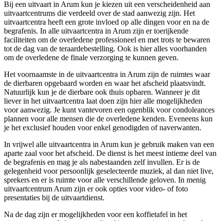
Bij een uitvaart in Arum kun je kiezen uit een verscheidenheid aan
uitvaartcentrums die verdeeld over de stad aanwezig zijn. Het
uitvaartcentra heeft een grote invloed op alle dingen voor en na de
begrafenis. In alle uitvaartcentra in Arum zijn er toerijkende
faciliteiten om de overledene professioneel en met trots te bewaren
tot de dag van de teraardebestelling. Ook is hier alles voorhanden
om de overledene de finale verzorging te kunnen geven.
Het voornaamste in de uitvaartcentra in Arum zijn de ruimtes waar
de dierbaren opgebaard worden en waar het afscheid plaatsvindt.
Natuurlijk kun je de dierbare ook thuis opbaren. Wanneer je dit
liever in het uitvaartcentra laat doen zijn hier alle mogelijkheden
voor aanwezig. Je kunt vantevoren een ogenblik voor condoleances
plannen voor alle mensen die de overledene kenden. Eveneens kun
je het exclusief houden voor enkel genodigden of naverwanten.
In vrijwel alle uitvaartcentra in Arum kun je gebruik maken van een
aparte zaal voor het afscheid. De dienst is het meest intieme deel van
de begrafenis en mag je als nabestaanden zelf invullen. Er is de
gelegenheid voor persoonlijk geselecteerde muziek, al dan niet live,
sprekers en er is ruimte voor alle verschillende geloven. In menig
uitvaartcentrum Arum zijn er ook opties voor video- of foto
presentaties bij de uitvaartdienst.
Na de dag zijn er mogelijkheden voor een koffietafel in het