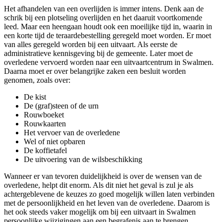
Het afhandelen van een overlijden is immer intens. Denk aan de
schrik bij een plotseling overlijden en het daaruit voortkomende
leed. Maar een heengaan houdt ook een moeilijke tijd in, waarin in
een korte tijd de teraardebestelling geregeld moet worden. Er moet
van alles geregeld worden bij een uitvaart. Als eerste de
administratieve kennisgeving bij de gemeente. Later moet de
overledene vervoerd worden naar een uitvaartcentrum in Swalmen.
Daarna moet er over belangrijke zaken een besluit worden
genomen, zoals over:
De kist
De (graf)steen of de urn
Rouwboeket
Rouwkaarten
Het vervoer van de overledene
Wel of niet opbaren
De koffietafel
De uitvoering van de wilsbeschikking
Wanneer er van tevoren duidelijkheid is over de wensen van de
overledene, helpt dit enorm. Als dit niet het geval is zul je als
achtergeblevene de keuzes zo goed mogelijk willen laten verbinden
met de persoonlijkheid en het leven van de overledene. Daarom is
het ook steeds vaker mogelijk om bij een uitvaart in Swalmen
persoonlijke wijzigingen aan een begrafenis aan te brengen.