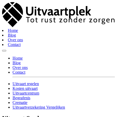
Home
Blog
Over ons
Contact
Home
Blog
Over ons
Contact
Uitvaart regelen
Kosten uitvaart
Uitvaartcentrum
Begrafenis
Crematie
Uitvaartverzekering Vergelijken