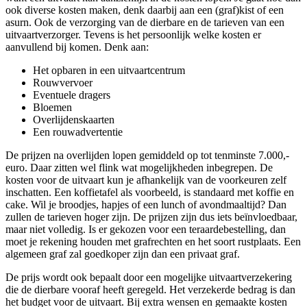
ook diverse kosten maken, denk daarbij aan een (graf)kist of een
asurn. Ook de verzorging van de dierbare en de tarieven van een
uitvaartverzorger. Tevens is het persoonlijk welke kosten er
aanvullend bij komen. Denk aan:
Het opbaren in een uitvaartcentrum
Rouwvervoer
Eventuele dragers
Bloemen
Overlijdenskaarten
Een rouwadvertentie
De prijzen na overlijden lopen gemiddeld op tot tenminste 7.000,-
euro. Daar zitten wel flink wat mogelijkheden inbegrepen. De
kosten voor de uitvaart kun je afhankelijk van de voorkeuren zelf
inschatten. Een koffietafel als voorbeeld, is standaard met koffie en
cake. Wil je broodjes, hapjes of een lunch of avondmaaltijd? Dan
zullen de tarieven hoger zijn. De prijzen zijn dus iets beïnvloedbaar,
maar niet volledig. Is er gekozen voor een teraardebestelling, dan
moet je rekening houden met grafrechten en het soort rustplaats. Een
algemeen graf zal goedkoper zijn dan een privaat graf.
De prijs wordt ook bepaalt door een mogelijke uitvaartverzekering
die de dierbare vooraf heeft geregeld. Het verzekerde bedrag is dan
het budget voor de uitvaart. Bij extra wensen en gemaakte kosten