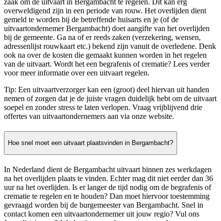
zaak om de uitvaart in Bergambacht te regelen. Dit kan erg
overweldigend zijn in een periode van rouw. Het overlijden dient
gemeld te worden bij de betreffende huisarts en je (of de
uitvaartondernemer Bergambacht) doet aangifte van het overlijden
bij de gemeente. Ga na of er reeds zaken (verzekering, wensen,
adressenlijst rouwkaart etc.) bekend zijn vanuit de overledene. Denk
ook na over de kosten die gemaakt kunnen worden in het regelen
van de uitvaart. Wordt het een begrafenis of crematie? Lees verder
voor meer informatie over een uitvaart regelen.
Tip: Een uitvaartverzorger kan een (groot) deel hiervan uit handen
nemen of zorgen dat je de juiste vragen duidelijk hebt om de uitvaart
soepel en zonder stress te laten verlopen. Vraag vrijblijvend drie
offertes van uitvaartondernemers aan via onze website.
Hoe snel moet een uitvaart plaatsvinden in Bergambacht?
In Nederland dient de Bergambacht uitvaart binnen zes werkdagen
na het overlijden plaats te vinden. Echter mag dit niet eerder dan 36
uur na het overlijden. Is er langer de tijd nodig om de begrafenis of
crematie te regelen en te houden? Dan moet hiervoor toestemming
gevraagd worden bij de burgemeester van Bergambacht. Snel in
contact komen een uitvaartondernemer uit jouw regio? Vul ons