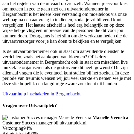
aan het regelen van de uitvaart op zichzelf. Wanneer je ervoor kiest
om meteen in zee te gaan met een uitvaartondernemer in
Bergambacht is het iedere keer verstandig om moeiteloos via onze
webpagina een aanvraag in te dienen, zodat je vrijblijvend kunt
vergelijken. Het laatste afscheid is heel erg belangrijk en op deze
wijze heb je vlug een impressie van de personen die dit voor jou
kunnen doen. Doorgaans is het slim om de werkzaamheden die de
uitvaartverzorger voor je kan doen te bekijken en te vergelijken.
Is de uitvaartondernemer ook in staat om aanvullende diensten te
verrichten, zoals het aankopen van bloemen? Of is deze
uitvaartondernemer in Bergambacht ook in staat om misschien live
muziek te organiseren als de gestorvene dit heeft gewenst? Dit zijn
allemaal vragen die je eventueel kunt stellen bij het zoeken. In deze
periode van treurnis wensen wij jou veel sterkte en nemen we je met
deze site hopelijk een langdurige zware zoektocht uit handen.
Uitvaarthulp inschakelen in Bergambacht
Vragen over Uitvaartplek?
Mariëlle Veenstra
Customer Succes manager bij uitvaartplek.nl
Verzorging
94%
Administratief
90%