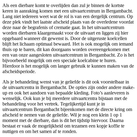
Als een dierbare komt te overlijden dan zul je binnen de kortste
keren in aanraking komen met een uitvaartcentrum in Bergambacht.
Lang niet iedereen weet wat de rol is van een dergelijk centrum. Op
deze plek vindt het laatste afscheid plaats van de overledene voordat
deze naar de begrafenis of crematie gaat. In het uitvaartcentrum
worden dierbaren klaargemaakt voor de uitvaart en liggen zij hier
opgebaard wanneer dit gewenst is. Door de uitgeruste koelcellen
blijft het lichaam optimaal bewaard. Het is ook mogelijk om iemand
thuis op te baren, dit kan doorgaans worden overeengekomen met
een van onze aangesloten uitvaartcentrum in Bergambacht. Zo is het
bijvoorbeeld mogelijk om een speciale koelcabine te huren.
Hierdoor is het mogelijk om langer gebruik te kunnen maken van de
afscheidsperiode.
Als je behandeling wenst van je geliefde is dit ook voorstelbaar in
de uitvaartcentra in Bergambacht. De opties zijn onder andere make-
up en ook het aandoen van bepaalde kleding. Foto’s aanleveren is
wenselijk. Ook kun je bij meerdere uitvaartcentra bijstaan met de
behandeling voor het vertrek. Tegelijkertijd kunt je in
uitvaartcentrum Bergambacht bijeenkomen met de directe kring om
afscheid te nemen van de geliefde. Wil je nog een klein 1 op 1
moment met de dierbare, dan is dit het tijdstip hiervoor. Daarna
bestaat er vaak de mogelijkheid om tezamen een kopje koffie te
nuttigen en om het samen af te ronden.