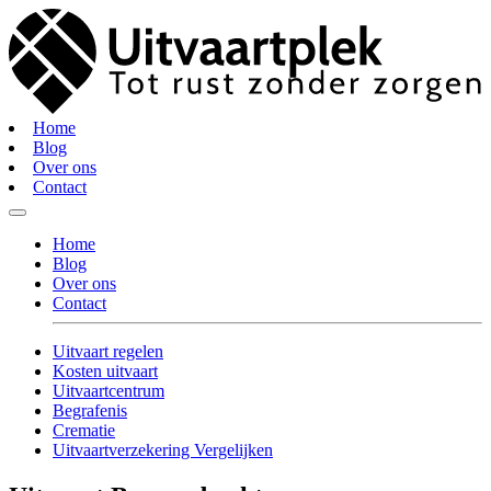
Home
Blog
Over ons
Contact
Home
Blog
Over ons
Contact
Uitvaart regelen
Kosten uitvaart
Uitvaartcentrum
Begrafenis
Crematie
Uitvaartverzekering Vergelijken