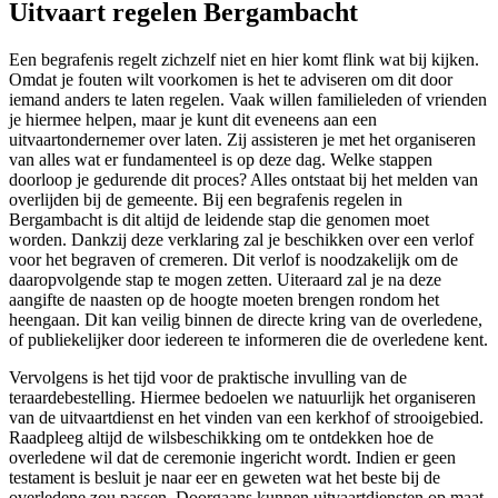
Uitvaart regelen Bergambacht
Een begrafenis regelt zichzelf niet en hier komt flink wat bij kijken.
Omdat je fouten wilt voorkomen is het te adviseren om dit door
iemand anders te laten regelen. Vaak willen familieleden of vrienden
je hiermee helpen, maar je kunt dit eveneens aan een
uitvaartondernemer over laten. Zij assisteren je met het organiseren
van alles wat er fundamenteel is op deze dag. Welke stappen
doorloop je gedurende dit proces? Alles ontstaat bij het melden van
overlijden bij de gemeente. Bij een begrafenis regelen in
Bergambacht is dit altijd de leidende stap die genomen moet
worden. Dankzij deze verklaring zal je beschikken over een verlof
voor het begraven of cremeren. Dit verlof is noodzakelijk om de
daaropvolgende stap te mogen zetten. Uiteraard zal je na deze
aangifte de naasten op de hoogte moeten brengen rondom het
heengaan. Dit kan veilig binnen de directe kring van de overledene,
of publiekelijker door iedereen te informeren die de overledene kent.
Vervolgens is het tijd voor de praktische invulling van de
teraardebestelling. Hiermee bedoelen we natuurlijk het organiseren
van de uitvaartdienst en het vinden van een kerkhof of strooigebied.
Raadpleeg altijd de wilsbeschikking om te ontdekken hoe de
overledene wil dat de ceremonie ingericht wordt. Indien er geen
testament is besluit je naar eer en geweten wat het beste bij de
overledene zou passen. Doorgaans kunnen uitvaartdiensten op maat