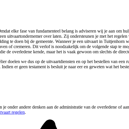
 Omdat elke fase van fundamenteel belang is adviseren wij je aan om hul
en uitvaartondernemer over laten. Zij ondersteunen je met het regelen va
g te doen bij de gemeente. Wanneer je een uitvaart in Tuitjenhorn wilt 
aven of cremeren. Dit verlof is noodzakelijk om de volgende stap te mo
ie de overledene kende, maar het is vaak gewoon om slechts de directe
Hier doelen we dus op de uitvaartdiensten en op het bestellen van een ru
. Indien er geen testament is besluit je naar eer en geweten wat het be
 je onder andere denken aan de administratie van de overledene of aan 
itvaart regelen
.