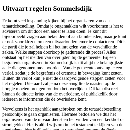
Uitvaart regelen Sommelsdijk
Er komt veel inspanning kijken bij het organiseren van een
teraardebestelling. Omdat je ongemakken wilt voorkomen is het te
adviseren om dit door een ander te laten doen. Je kunt dit
bijvoorbeeld vragen aan bekenden of aan familieleden, maar je kunt
er ook voor kiezen om een uitvaartondernemer te contacteren. Dit is
de partij die je zal helpen bij het inregelen van de verschillende
zaken. Welke stappen doorloop je gedurende dit proces? Alles
ontstaat bij het melden van overlijden bij de gemeente. Bij een
begrafenis organiseren in Sommelsdijk is dit altijd de belangrijkste
actie die genomen moet worden. Van de gemeente ontvang je een
verlof, zodat je de begrafenis of crematie in beweging kunt zetten.
Buiten dit verlof kun je niet de daaropvolgende stappen zetten voor
het regelen. Uiteraard zal je na deze aangifte de naasten op de
hoogte moeten brengen rondom het overlijden. Dit kan discreet
binnen de directe kring van de overledene, of publiekelijk door
iedereen te informeren die de overledene kent.
Vervolgens is het ogenblik aangebroken om de teraardebestelling
persoonlijk te gaan organiseren. Hiermee bedoelen we dus het
organiseren van de uitvaartdienst en het vinden van een kerkhof of
strooigebied. Het is altijd wijs om in het testament te kijken van de
overledene, hier is dikwijls wat in vastgelegd omtrent de finale