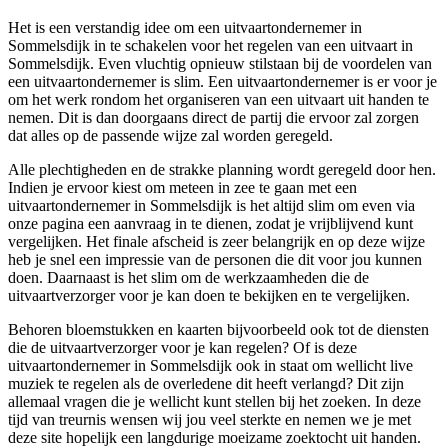
Het is een verstandig idee om een uitvaartondernemer in
Sommelsdijk in te schakelen voor het regelen van een uitvaart in
Sommelsdijk. Even vluchtig opnieuw stilstaan bij de voordelen van
een uitvaartondernemer is slim. Een uitvaartondernemer is er voor je
om het werk rondom het organiseren van een uitvaart uit handen te
nemen. Dit is dan doorgaans direct de partij die ervoor zal zorgen
dat alles op de passende wijze zal worden geregeld.
Alle plechtigheden en de strakke planning wordt geregeld door hen.
Indien je ervoor kiest om meteen in zee te gaan met een
uitvaartondernemer in Sommelsdijk is het altijd slim om even via
onze pagina een aanvraag in te dienen, zodat je vrijblijvend kunt
vergelijken. Het finale afscheid is zeer belangrijk en op deze wijze
heb je snel een impressie van de personen die dit voor jou kunnen
doen. Daarnaast is het slim om de werkzaamheden die de
uitvaartverzorger voor je kan doen te bekijken en te vergelijken.
Behoren bloemstukken en kaarten bijvoorbeeld ook tot de diensten
die de uitvaartverzorger voor je kan regelen? Of is deze
uitvaartondernemer in Sommelsdijk ook in staat om wellicht live
muziek te regelen als de overledene dit heeft verlangd? Dit zijn
allemaal vragen die je wellicht kunt stellen bij het zoeken. In deze
tijd van treurnis wensen wij jou veel sterkte en nemen we je met
deze site hopelijk een langdurige moeizame zoektocht uit handen.