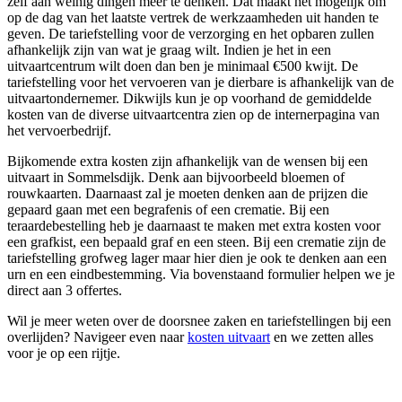
zelf aan weinig dingen meer te denken. Dat maakt het mogelijk om
op de dag van het laatste vertrek de werkzaamheden uit handen te
geven. De tariefstelling voor de verzorging en het opbaren zullen
afhankelijk zijn van wat je graag wilt. Indien je het in een
uitvaartcentrum wilt doen dan ben je minimaal €500 kwijt. De
tariefstelling voor het vervoeren van je dierbare is afhankelijk van de
uitvaartondernemer. Dikwijls kun je op voorhand de gemiddelde
kosten van de diverse uitvaartcentra zien op de internerpagina van
het vervoerbedrijf.
Bijkomende extra kosten zijn afhankelijk van de wensen bij een
uitvaart in Sommelsdijk. Denk aan bijvoorbeeld bloemen of
rouwkaarten. Daarnaast zal je moeten denken aan de prijzen die
gepaard gaan met een begrafenis of een crematie. Bij een
teraardebestelling heb je daarnaast te maken met extra kosten voor
een grafkist, een bepaald graf en een steen. Bij een crematie zijn de
tariefstelling grofweg lager maar hier dien je ook te denken aan een
urn en een eindbestemming. Via bovenstaand formulier helpen we je
direct aan 3 offertes.
Wil je meer weten over de doorsnee zaken en tariefstellingen bij een
overlijden? Navigeer even naar
kosten uitvaart
en we zetten alles
voor je op een rijtje.