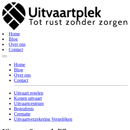
Home
Blog
Over ons
Contact
Home
Blog
Over ons
Contact
Uitvaart regelen
Kosten uitvaart
Uitvaartcentrum
Begrafenis
Crematie
Uitvaartverzekering Vergelijken