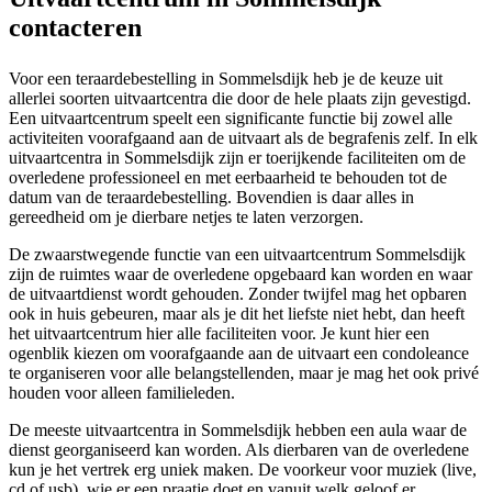
contacteren
Voor een teraardebestelling in Sommelsdijk heb je de keuze uit
allerlei soorten uitvaartcentra die door de hele plaats zijn gevestigd.
Een uitvaartcentrum speelt een significante functie bij zowel alle
activiteiten voorafgaand aan de uitvaart als de begrafenis zelf. In elk
uitvaartcentra in Sommelsdijk zijn er toerijkende faciliteiten om de
overledene professioneel en met eerbaarheid te behouden tot de
datum van de teraardebestelling. Bovendien is daar alles in
gereedheid om je dierbare netjes te laten verzorgen.
De zwaarstwegende functie van een uitvaartcentrum Sommelsdijk
zijn de ruimtes waar de overledene opgebaard kan worden en waar
de uitvaartdienst wordt gehouden. Zonder twijfel mag het opbaren
ook in huis gebeuren, maar als je dit het liefste niet hebt, dan heeft
het uitvaartcentrum hier alle faciliteiten voor. Je kunt hier een
ogenblik kiezen om voorafgaande aan de uitvaart een condoleance
te organiseren voor alle belangstellenden, maar je mag het ook privé
houden voor alleen familieleden.
De meeste uitvaartcentra in Sommelsdijk hebben een aula waar de
dienst georganiseerd kan worden. Als dierbaren van de overledene
kun je het vertrek erg uniek maken. De voorkeur voor muziek (live,
cd of usb), wie er een praatje doet en vanuit welk geloof er