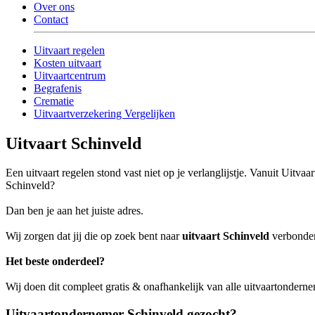
Over ons
Contact
Uitvaart regelen
Kosten uitvaart
Uitvaartcentrum
Begrafenis
Crematie
Uitvaartverzekering Vergelijken
Uitvaart Schinveld
Een uitvaart regelen stond vast niet op je verlanglijstje. Vanuit Uitva
Schinveld?
Dan ben je aan het juiste adres.
Wij zorgen dat jij die op zoek bent naar
uitvaart Schinveld
verbonden 
Het beste onderdeel?
Wij doen dit compleet gratis & onafhankelijk van alle uitvaartondern
Uitvaartondernemer Schinveld gezocht?