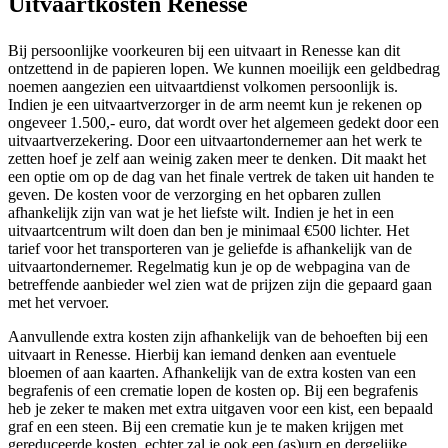
Uitvaartkosten Renesse
Bij persoonlijke voorkeuren bij een uitvaart in Renesse kan dit
ontzettend in de papieren lopen. We kunnen moeilijk een geldbedrag
noemen aangezien een uitvaartdienst volkomen persoonlijk is.
Indien je een uitvaartverzorger in de arm neemt kun je rekenen op
ongeveer 1.500,- euro, dat wordt over het algemeen gedekt door een
uitvaartverzekering. Door een uitvaartondernemer aan het werk te
zetten hoef je zelf aan weinig zaken meer te denken. Dit maakt het
een optie om op de dag van het finale vertrek de taken uit handen te
geven. De kosten voor de verzorging en het opbaren zullen
afhankelijk zijn van wat je het liefste wilt. Indien je het in een
uitvaartcentrum wilt doen dan ben je minimaal €500 lichter. Het
tarief voor het transporteren van je geliefde is afhankelijk van de
uitvaartondernemer. Regelmatig kun je op de webpagina van de
betreffende aanbieder wel zien wat de prijzen zijn die gepaard gaan
met het vervoer.
Aanvullende extra kosten zijn afhankelijk van de behoeften bij een
uitvaart in Renesse. Hierbij kan iemand denken aan eventuele
bloemen of aan kaarten. Afhankelijk van de extra kosten van een
begrafenis of een crematie lopen de kosten op. Bij een begrafenis
heb je zeker te maken met extra uitgaven voor een kist, een bepaald
graf en een steen. Bij een crematie kun je te maken krijgen met
gereduceerde kosten, echter zal je ook een (as)urn en dergelijke