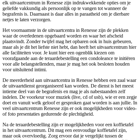
elk uitvaartcentrum in Renesse zijn indrukwekkende opties om je
geliefde vakkundig als persoonlijk op te vangen tot wanneer de
begrafenis is. Daarnaast is daar alles in paraatheid om je dierbare
netjes te laten verzorgen.
Het voornaamste in de uitvaartcentra in Renesse zijn de plekken
waar de overledenen opgebaard worden en waar het afscheid
plaatsvindt. Zonder twijfel mag het opbaren ook in huis gebeuren,
maar als je dit het liefste niet hebt, dan heeft het uitvaartcentrum hier
alle faciliteiten voor. Je kunt hier een ogenblik kiezen om
voorafgaande aan de teraardebestelling een condoleance te initiëren
voor alle belangstellenden, maar je mag het ook besloten houden
voor uitsluitend intimi.
De meerderheid aan uitvaartcentra in Renesse hebben een zaal waar
de uitvaartdienst georganiseerd kan worden. De dienst is het meest
intieme deel van de begrafenis en mag je als nabestaanden zelf
indelen. De voorkeur voor muziek (live, cd of usb), wie er een zegje
doet en vanuit welk geloof er gesproken gaat worden is aan jullie. In
veel uitvaartcentrum Renesse zijn er ook mogelijkheden voor video-
of foto presentaties gedurende de plechtigheid.
Na de teraardebestelling zijn er mogelijkheden voor een koffietafel
in het uitvaartcentrum. Dit mag een eenvoudige koffietafel zijn,
maar ook overvloedig. Zorg ervoor dat je vergelijkt tussen de