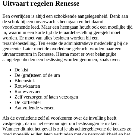
Uitvaart regelen Renesse
Een overlijden is altijd een schokkende aangelegenheid. Denk aan
de schok bij een onverwachts heengaan en het daaruit
voortkomende leed. Maar een heengaan houdt ook een moeilijke tijd
in, waarin in een korte tijd de teraardebestelling geregeld moet
worden. Er moet van alles besloten worden bij een
teraardebestelling. Ten eerste de administratieve mededeling bij de
gemeente. Later moet de overledene gebracht worden naar een
uitvaartcentrum in Renesse. Hierna moet er over belangrijke
aangelegenheden een beslissing worden genomen, zoals over:
De kist
De (graf)steen of de urn
Bloemstuk
Rouwkaarten
Rouwvervoer
Zelf verzorgen of laten verzorgen
De koffietafel
Aanvullende wensen
Als de overledene zelf al voorkeuren over de invulling heeft
vastgelegd, dan is het eenvoudiger om beslissingen te maken.
Wanneer dit niet het geval is zul je als achtergeblevene de keuzes zo
goed mogelijk willen laten verbinden met de persoonlijkheid en het