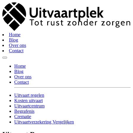
Home
Blog
Over ons
Contact
Home
Blog
Over ons
Contact
Uitvaart regelen
Kosten uitvaart
Uitvaartcentrum
Begrafenis
Crematie
Uitvaartverzekering Vergelijken