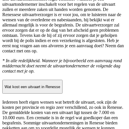
uitvaartondernemer inschakelt voor het regelen van de uitvaart
zullen er meerdere zaken uit handen worden genomen. De
Renessese uitvaartverzorger is er voor jou, om te luisteren naar de
wensen van de overledene en nabestaanden, hij bekijkt wat er
allemaal mogelijk is voor de begrafenis. De uitvaartverzorger zal
ervoor zorgen dat er op de dag van het afscheid geen problemen
ontstaan. Tevens kan de hij of zij ervoor zorgen dat je geholpen
wordt bij de polis indien er een verzekering is afgesloten. Heb je
eerst nog vragen aan ons alvorens je een aanvraag doet? Neem dan
contact met ons op.
* In alle redelijkheid. Wanneer je bijvoorbeeld een aanvraag rond
middernacht doet neemt de uitvaartondernemer de volgende dag
contact met je op.
Wat kost een uitvaart in Renesse
Iedereen heeft eigen wensen wat betreft de uitvaart, ook zijn de
kosten per provincie en regio zeer verschillend, zo ook in Renesse.
De gemiddelde kosten van een uitvaart ligt tussen de 7.000 en
10.000 euro. Een crematie is in de regel wat goedkoper dan een
begrafenis. Sommige uitvaartondernemingen in Renesse bieden
pakketten aan om zo voordelig mogelijk de wensen te kunnen