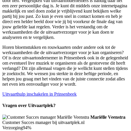
door hen. Vergelijken van uitvaartondernemers is handig daar het
een zeer persoonlijke dag is. Je kunt dit middels onze internetpagina
makkelijk en snel doen zodat je vrijblijvend kunt bekijken welke
partij bij jou past. Zo kun je even snel in contact komen en heb je
direct een helder beeld door wie jij bij voorkeur de finale dag van
jouw geliefde laat regelen. Verder is het verstandig om de
werkzaamheden die de uitvaartverzorger voor je kan doen te
analyseren en te vergelijken.
Horen bloemstukken en rouwkaarten onder andere ook tot de
werkzaamheden die de uitvaartverzorger voor je kan organiseren?
Of is deze uitvaartondernemer in Prinsenbeek ook in de gelegenheid
om eventueel live muziek te organiseren als de gestorvene dit heeft
verlangd? Dit zijn allemaal vragen die je wellicht kunt stellen tijdens
je zoektocht. We wensen jou sterkte in deze heftige periode, en
helpen jou graag met het vinden van de juiste connectie zodat alles
net even iets eenvoudiger voor je wordt.
Uitvaarthulp inschakelen in Prinsenbeek
Vragen over Uitvaartplek?
Mariëlle Veenstra
Customer Succes manager bij uitvaartplek.nl
Verzorging
94%