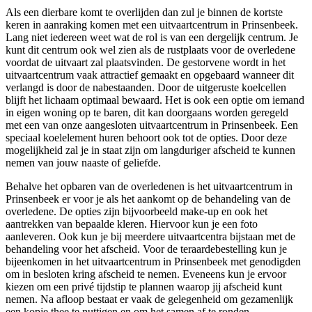
Als een dierbare komt te overlijden dan zul je binnen de kortste
keren in aanraking komen met een uitvaartcentrum in Prinsenbeek.
Lang niet iedereen weet wat de rol is van een dergelijk centrum. Je
kunt dit centrum ook wel zien als de rustplaats voor de overledene
voordat de uitvaart zal plaatsvinden. De gestorvene wordt in het
uitvaartcentrum vaak attractief gemaakt en opgebaard wanneer dit
verlangd is door de nabestaanden. Door de uitgeruste koelcellen
blijft het lichaam optimaal bewaard. Het is ook een optie om iemand
in eigen woning op te baren, dit kan doorgaans worden geregeld
met een van onze aangesloten uitvaartcentrum in Prinsenbeek. Een
speciaal koelelement huren behoort ook tot de opties. Door deze
mogelijkheid zal je in staat zijn om langduriger afscheid te kunnen
nemen van jouw naaste of geliefde.
Behalve het opbaren van de overledenen is het uitvaartcentrum in
Prinsenbeek er voor je als het aankomt op de behandeling van de
overledene. De opties zijn bijvoorbeeld make-up en ook het
aantrekken van bepaalde kleren. Hiervoor kun je een foto
aanleveren. Ook kun je bij meerdere uitvaartcentra bijstaan met de
behandeling voor het afscheid. Voor de teraardebestelling kun je
bijeenkomen in het uitvaartcentrum in Prinsenbeek met genodigden
om in besloten kring afscheid te nemen. Eveneens kun je ervoor
kiezen om een privé tijdstip te plannen waarop jij afscheid kunt
nemen. Na afloop bestaat er vaak de gelegenheid om gezamenlijk
een kopje thee te nuttigen en om het samen af te ronden.