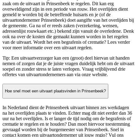
zaak om de uitvaart in Prinsenbeek te regelen. Dit kan erg
overweldigend zijn in een periode van rouw. Het overlijden dient
gemeld te worden bij de betreffende huisarts en je (of de
uitvaartondernemer Prinsenbeek) doet aangifte van het overlijden bij
de gemeente. Ga na of er reeds zaken (verzekering, wensen,
adressenlijst rouwkaart etc.) bekend zijn vanuit de overledene. Denk
ook na over de kosten die gemaakt kunnen worden in het regelen
van de uitvaart. Wordt het een begrafenis of crematie? Lees verder
voor meer informatie over een uitvaart regelen.
Tip: Een uitvaartverzorger kan een (groot) deel hiervan uit handen
nemen of zorgen dat je de juiste vragen duidelijk hebt om de uitvaart
soepel en zonder stress te laten verlopen. Vraag vrijblijvend drie
offertes van uitvaartondernemers aan via onze website.
Hoe snel moet een uitvaart plaatsvinden in Prinsenbeek?
In Nederland dient de Prinsenbeek uitvaart binnen zes werkdagen
na het overlijden plaats te vinden. Echter mag dit niet eerder dan 36
uur na het overlijden. Is er langer de tijd nodig om de begrafenis of
crematie te regelen en te houden? Dan moet hiervoor toestemming
gevraagd worden bij de burgemeester van Prinsenbeek. Snel in
contact komen een uitvaartondernemer uit jouw regio? Vul ons