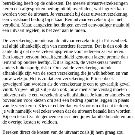
betrekking heeft op de onkosten. De meeste uitvaartverzekeringen
keren een afgesproken bedrag uit bij overlijden, wat ingezet kan
worden voor de uitvaart. Je verzamelt bij deze uitvaartverzekering
een vaststaand bedrag bij elkaar. Een uitvaartverzekering is niet
verplicht. Maar, aangezien het dingen zoveel eenvoudiger maakt bij
een uitvaart regelen, is het zeer aan te raden.
De verzekeringspremie van de uitvaartverzekering in Prinsenbeek
zal altijd afhankelijk zijn van meerdere factoren. Dat is dan ook de
aanleiding dat de verzekeringspremie voor iedereen zal variëren.
Een jonger persoon betaalt gemiddeld genomen lagere premie dan
iemand op oudere leeftijd. Dit is logisch, de verzekeraar neemt
anders buitensporig risico. Ook zal de verzekeringspremie
afhankelijk zijn van de soort verzekering die je wilt hebben en van
jouw welzijn. Het is zo dat een verzekering in Prinsenbeek
geweigerd kan worden als de verzekeraar je een te gevaarlijk geval
vindt. Vrijwel altijd zul je dan ook jouw medische verslag moeten
inleveren als je een verzekering wilt afsluiten. Je kunt er simpelweg
bovendien voor kiezen om zelf een bedrag apart te leggen in plaats
van te verzekeren. Kies er echter dan wel voor om dit echt te doen,
je wilt namelijk wel zeker weten dat de uitvaart betaald kan worden.
Bij een tekort zal de gemeente misschien jouw familie benaderen om
de overige kosten te voldoen.
Bereken direct de kosten van de uitvaart zoals jij hem graag zou