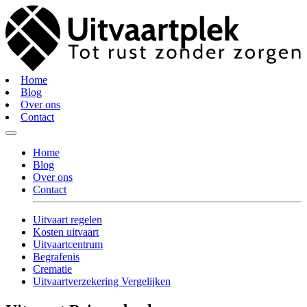
Home
Blog
Over ons
Contact
Home
Blog
Over ons
Contact
Uitvaart regelen
Kosten uitvaart
Uitvaartcentrum
Begrafenis
Crematie
Uitvaartverzekering Vergelijken