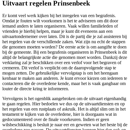
Uitvaart regelen Prinsenbeek
Er komt veel werk kijken bij het inregelen van een begrafenis.
Omdat je fouten wilt voorkomen is het te adviseren om dit door
iemand anders te laten organiseren. Vaak willen familieleden of
vrienden je hierbij helpen, maar je kunt dit eveneens aan een
uitvaartondernemer over laten. Dit is de partij die je zal assisteren bij
het regelen van de verschillende zaken. Wat zijn nu echt de stappen
die genomen moeten worden? De eerste actie is om aangifte te doen
bij de gemeente. Bij een begrafenis organiseren in Prinsenbeek is dit
altijd de belangrijkste actie die genomen moet worden. Dankzij deze
verklaring zal je beschikken over een verlof voor het begraven of
cremeren. Dit verlof is verplicht om de daaropvolgende stap te
mogen zetten. De gebruikelijke vervolgstap is om het heengaan
kenbaar te maken aan anderen. Je kunt ervoor kiezen om iedereen te
contacteren die de overledene kende, maar het is vaak gangbaar om
louter de directe kring te informeren.
Vervolgens is het ogenblik aangebroken om de uitvaart eigenhandig
te gaan regelen. Hier bedoelen we dus op de uitvaartdiensten en op
het regelen van een rustplaats of askruik. Het is altijd slim om in het
testament te kijken van de overledene, hier is doorgaans wat in
gedocumenteerd over de finale voorkeuren. Indien er geen
wilsbeschikking is besluit je naar eer en geweten wat het beste bij de
overledene zou passen. De uitvaartdiensten kunnen hier dan ook op