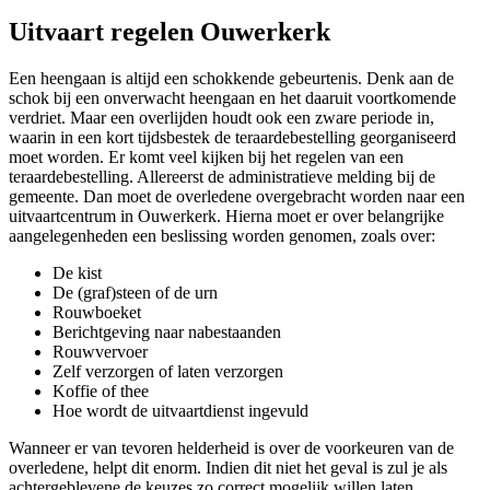
Uitvaart regelen Ouwerkerk
Een heengaan is altijd een schokkende gebeurtenis. Denk aan de
schok bij een onverwacht heengaan en het daaruit voortkomende
verdriet. Maar een overlijden houdt ook een zware periode in,
waarin in een kort tijdsbestek de teraardebestelling georganiseerd
moet worden. Er komt veel kijken bij het regelen van een
teraardebestelling. Allereerst de administratieve melding bij de
gemeente. Dan moet de overledene overgebracht worden naar een
uitvaartcentrum in Ouwerkerk. Hierna moet er over belangrijke
aangelegenheden een beslissing worden genomen, zoals over:
De kist
De (graf)steen of de urn
Rouwboeket
Berichtgeving naar nabestaanden
Rouwvervoer
Zelf verzorgen of laten verzorgen
Koffie of thee
Hoe wordt de uitvaartdienst ingevuld
Wanneer er van tevoren helderheid is over de voorkeuren van de
overledene, helpt dit enorm. Indien dit niet het geval is zul je als
achtergeblevene de keuzes zo correct mogelijk willen laten