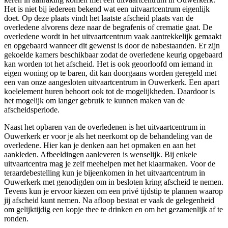
Het is niet bij iedereen bekend wat een uitvaartcentrum eigenlijk
doet. Op deze plaats vindt het laatste afscheid plaats van de
overledene alvorens deze naar de begrafenis of crematie gaat. De
overledene wordt in het uitvaartcentrum vaak aantrekkelijk gemaakt
en opgebaard wanneer dit gewenst is door de nabestaanden. Er zijn
gekoelde kamers beschikbaar zodat de overledene keurig opgebaard
kan worden tot het afscheid. Het is ook geoorloofd om iemand in
eigen woning op te baren, dit kan doorgaans worden geregeld met
een van onze aangesloten uitvaartcentrum in Ouwerkerk. Een apart
koelelement huren behoort ook tot de mogelijkheden. Daardoor is
het mogelijk om langer gebruik te kunnen maken van de
afscheidsperiode.
Naast het opbaren van de overledenen is het uitvaartcentrum in
Ouwerkerk er voor je als het neerkomt op de behandeling van de
overledene. Hier kan je denken aan het opmaken en aan het
aankleden. Afbeeldingen aanleveren is wenselijk. Bij enkele
uitvaartcentra mag je zelf meehelpen met het klaarmaken. Voor de
teraardebestelling kun je bijeenkomen in het uitvaartcentrum in
Ouwerkerk met genodigden om in besloten kring afscheid te nemen.
Tevens kun je ervoor kiezen om een privé tijdstip te plannen waarop
jij afscheid kunt nemen. Na afloop bestaat er vaak de gelegenheid
om gelijktijdig een kopje thee te drinken en om het gezamenlijk af te
ronden.