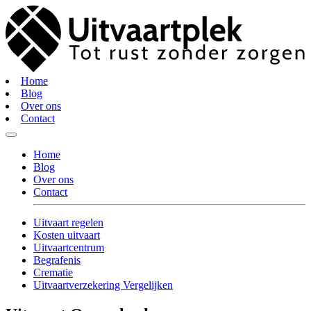
Home
Blog
Over ons
Contact
Home
Blog
Over ons
Contact
Uitvaart regelen
Kosten uitvaart
Uitvaartcentrum
Begrafenis
Crematie
Uitvaartverzekering Vergelijken