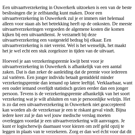
Een uitvaartverzekering in Ouwerkerk uitzoeken is een van de beste
beslissingen die je zelfstandig kunt maken. Door een
uitvaartverzekering in Ouwerkerk zul je er immers niet helemaal
alleen voor staan als het betrekking heeft op de onkosten. De meeste
uitvaartverzekeringen vergoeden de algemene kosten die komen
kijken bij een uitvaartdienst. Je verzamelt bij deze
uitvaartverzekering een vastgesteld bedrag bij elkaar. Een
uitvaartverzekering is niet vereist. Wel is het wenselijk, het maakt
het je wel echt een stuk zorgelozer in tijden van de uitvaart.
Hoeveel je aan verzekeringspremie kwijt bent voor je
uitvaartverzekering in Ouwerkerk is afhankelijk van een aantal
zaken. Dat is dan zeker de aanleiding dat de premie voor iedereen
zal variëren. Een jonger individu betaalt gemiddeld minder
verzekeringspremie dan iemand op latere leeftijd. Verklaarbaar, want
een ouder iemand overlijdt statistisch gezien eerder dan een jonger
persoon. Tevens is de verzekeringspremie afhankelijk van het soort
verzekering wat je wilt afsluiten en van je persoonlijke welzijn. Het
is zo dat een uitvaartverzekering in Ouwerkerk niet geaccepteerd
kan worden als de verzekeraar je een te riskant geval vindt. Bijna
iedere keer zul je dan wel jouw medische verslag moeten
overleggen voordat je een uitvaartverzekering wilt aanvragen. Je
kunt er logischerwijs daarnaast voor kiezen om zelf geld opzij te
leggen in plaats van te verzekeren. Zorg er dan wel écht voor dat dit