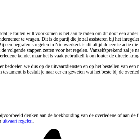
dat je fouten wilt voorkomen is het aan te raden om dit door een ander 
ernemer te vragen. Dit is de partij die je zal assisteren bij het inregel
Bij een begrafenis regelen in Nieuwerkerk is dit altijd de eerste actie
et de volgende stappen zetten voor het regelen. Vanzelfsprekend zal je 
erledene kende, maar het is vaak gebruikelijk om louter de directe kring
Hier bedoelen we dus op de uitvaartdiensten en op het bestellen van een 
n testament is besluit je naar eer en geweten wat het beste bij de ove
e bijvoorbeeld denken aan de boekhouding van de overledene of aan de fi
en
uitvaart regelen
.