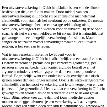
Een uitvaartverzekering in Obbicht afsluiten is een van de slimste
beslissingen die je zelf kunt maken. Door middel van een
uitvaartverzekering in Obbicht zul je er tenslotte niet helemaal
afzonderlijk voor staan als het neerkomt op de onkosten. De meeste
uitvaartverzekeringen betalen een vastgesteld bedrag uit bij
overlijden, wat ingezet kan worden voor de uitvaart. Bij deze optie
spaar je als het ware een geldbedrag bij elkaar. Het is natuurlijk niet
gedwongen om een dergelijke verzekering af te sluiten. Maar,
aangezien het zaken zoveel eenvoudiger maakt bij een uitvaart
regelen, is het zeer aan te raden.
Wat je aan verzekeringspremie kwijt bent voor je
uitvaartverzekering in Obbicht is afhankelijk van een aantal zaken.
Daarom verschilt de premie ook per verzekerd geldbedrag, per
persoon en per aanbieder. Een jonger individu betaalt over het
algemeen minder verzekeringspremie dan een mens op oudere
leeftijd. Begrijpelijk, want een ouder individu overlijdt statistisch
gezien eerder dan een jonger iemand. Ook is de verzekeringspremie
afhankelijk van het soort verzekering wat je wilt vergelijken en van
je persoonlijke gezondheid. Het is zo dat een verzekering in Obbicht
geweigerd kan worden als de verzekeraar je een te riskant geval
vindt. Bijna iedere keer zul je dan wel jouw medische dossier
moeten overleggen alvorens je een verzekering wilt aanvragen.
Mocht je het zelf willen doen dan kun je natuurlijk ook gewoonweg