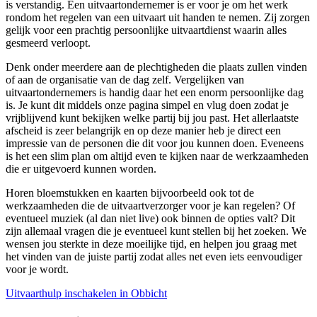
is verstandig. Een uitvaartondernemer is er voor je om het werk
rondom het regelen van een uitvaart uit handen te nemen. Zij zorgen
gelijk voor een prachtig persoonlijke uitvaartdienst waarin alles
gesmeerd verloopt.
Denk onder meerdere aan de plechtigheden die plaats zullen vinden
of aan de organisatie van de dag zelf. Vergelijken van
uitvaartondernemers is handig daar het een enorm persoonlijke dag
is. Je kunt dit middels onze pagina simpel en vlug doen zodat je
vrijblijvend kunt bekijken welke partij bij jou past. Het allerlaatste
afscheid is zeer belangrijk en op deze manier heb je direct een
impressie van de personen die dit voor jou kunnen doen. Eveneens
is het een slim plan om altijd even te kijken naar de werkzaamheden
die er uitgevoerd kunnen worden.
Horen bloemstukken en kaarten bijvoorbeeld ook tot de
werkzaamheden die de uitvaartverzorger voor je kan regelen? Of
eventueel muziek (al dan niet live) ook binnen de opties valt? Dit
zijn allemaal vragen die je eventueel kunt stellen bij het zoeken. We
wensen jou sterkte in deze moeilijke tijd, en helpen jou graag met
het vinden van de juiste partij zodat alles net even iets eenvoudiger
voor je wordt.
Uitvaarthulp inschakelen in Obbicht