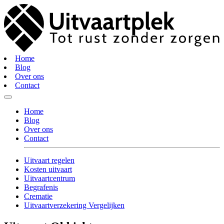
Home
Blog
Over ons
Contact
Home
Blog
Over ons
Contact
Uitvaart regelen
Kosten uitvaart
Uitvaartcentrum
Begrafenis
Crematie
Uitvaartverzekering Vergelijken