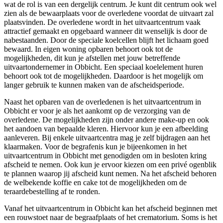
wat de rol is van een dergelijk centrum. Je kunt dit centrum ook wel
zien als de bewaarplaats voor de overledene voordat de uitvaart zal
plaatsvinden. De overledene wordt in het uitvaartcentrum vaak
attractief gemaakt en opgebaard wanneer dit wenselijk is door de
nabestaanden. Door de speciale koelcellen blijft het lichaam goed
bewaard. In eigen woning opbaren behoort ook tot de
mogelijkheden, dit kun je afstellen met jouw betreffende
uitvaartondernemer in Obbicht. Een speciaal koelelement huren
behoort ook tot de mogelijkheden. Daardoor is het mogelijk om
langer gebruik te kunnen maken van de afscheidsperiode.
Naast het opbaren van de overledenen is het uitvaartcentrum in
Obbicht er voor je als het aankomt op de verzorging van de
overledene. De mogelijkheden zijn onder andere make-up en ook
het aandoen van bepaalde kleren. Hiervoor kun je een afbeelding
aanleveren. Bij enkele uitvaartcentra mag je zelf bijdragen aan het
klaarmaken. Voor de begrafenis kun je bijeenkomen in het
uitvaartcentrum in Obbicht met genodigden om in besloten kring
afscheid te nemen. Ook kun je ervoor kiezen om een privé ogenblik
te plannen waarop jij afscheid kunt nemen. Na het afscheid behoren
de welbekende koffie en cake tot de mogelijkheden om de
teraardebestelling af te ronden.
Vanaf het uitvaartcentrum in Obbicht kan het afscheid beginnen met
een rouwstoet naar de begraafplaats of het crematorium. Soms is het