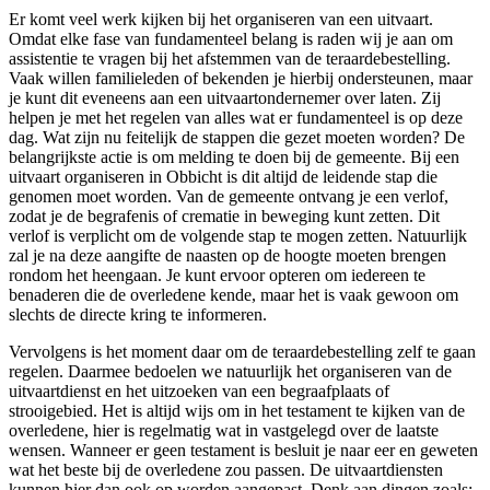
Er komt veel werk kijken bij het organiseren van een uitvaart.
Omdat elke fase van fundamenteel belang is raden wij je aan om
assistentie te vragen bij het afstemmen van de teraardebestelling.
Vaak willen familieleden of bekenden je hierbij ondersteunen, maar
je kunt dit eveneens aan een uitvaartondernemer over laten. Zij
helpen je met het regelen van alles wat er fundamenteel is op deze
dag. Wat zijn nu feitelijk de stappen die gezet moeten worden? De
belangrijkste actie is om melding te doen bij de gemeente. Bij een
uitvaart organiseren in Obbicht is dit altijd de leidende stap die
genomen moet worden. Van de gemeente ontvang je een verlof,
zodat je de begrafenis of crematie in beweging kunt zetten. Dit
verlof is verplicht om de volgende stap te mogen zetten. Natuurlijk
zal je na deze aangifte de naasten op de hoogte moeten brengen
rondom het heengaan. Je kunt ervoor opteren om iedereen te
benaderen die de overledene kende, maar het is vaak gewoon om
slechts de directe kring te informeren.
Vervolgens is het moment daar om de teraardebestelling zelf te gaan
regelen. Daarmee bedoelen we natuurlijk het organiseren van de
uitvaartdienst en het uitzoeken van een begraafplaats of
strooigebied. Het is altijd wijs om in het testament te kijken van de
overledene, hier is regelmatig wat in vastgelegd over de laatste
wensen. Wanneer er geen testament is besluit je naar eer en geweten
wat het beste bij de overledene zou passen. De uitvaartdiensten
kunnen hier dan ook op worden aangepast. Denk aan dingen zoals: