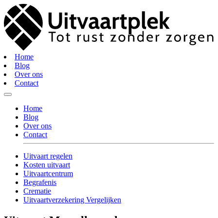
Home
Blog
Over ons
Contact
Home
Blog
Over ons
Contact
Uitvaart regelen
Kosten uitvaart
Uitvaartcentrum
Begrafenis
Crematie
Uitvaartverzekering Vergelijken