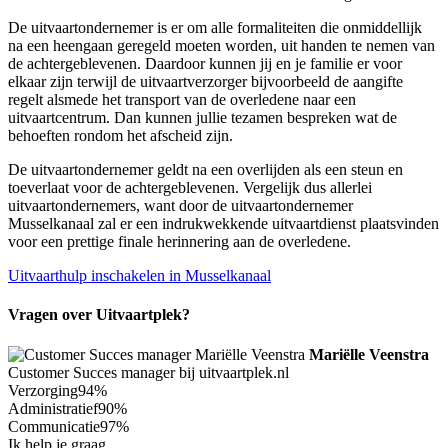
De uitvaartondernemer is er om alle formaliteiten die onmiddellijk
na een heengaan geregeld moeten worden, uit handen te nemen van
de achtergeblevenen. Daardoor kunnen jij en je familie er voor
elkaar zijn terwijl de uitvaartverzorger bijvoorbeeld de aangifte
regelt alsmede het transport van de overledene naar een
uitvaartcentrum. Dan kunnen jullie tezamen bespreken wat de
behoeften rondom het afscheid zijn.
De uitvaartondernemer geldt na een overlijden als een steun en
toeverlaat voor de achtergeblevenen. Vergelijk dus allerlei
uitvaartondernemers, want door de uitvaartondernemer
Musselkanaal zal er een indrukwekkende uitvaartdienst plaatsvinden
voor een prettige finale herinnering aan de overledene.
Uitvaarthulp inschakelen in Musselkanaal
Vragen over Uitvaartplek?
Mariëlle Veenstra
Customer Succes manager bij uitvaartplek.nl
Verzorging
94%
Administratief
90%
Communicatie
97%
Ik help je graag