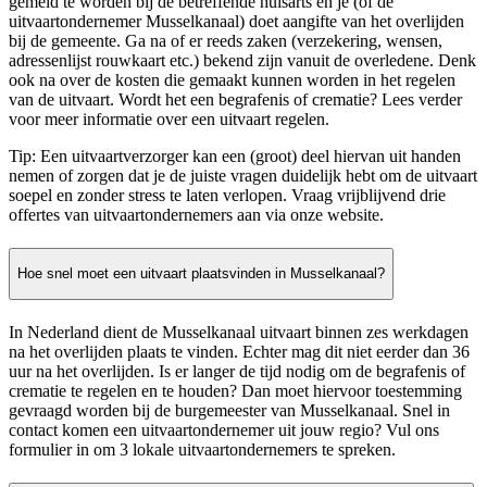
gemeld te worden bij de betreffende huisarts en je (of de
uitvaartondernemer Musselkanaal) doet aangifte van het overlijden
bij de gemeente. Ga na of er reeds zaken (verzekering, wensen,
adressenlijst rouwkaart etc.) bekend zijn vanuit de overledene. Denk
ook na over de kosten die gemaakt kunnen worden in het regelen
van de uitvaart. Wordt het een begrafenis of crematie? Lees verder
voor meer informatie over een uitvaart regelen.
Tip: Een uitvaartverzorger kan een (groot) deel hiervan uit handen
nemen of zorgen dat je de juiste vragen duidelijk hebt om de uitvaart
soepel en zonder stress te laten verlopen. Vraag vrijblijvend drie
offertes van uitvaartondernemers aan via onze website.
Hoe snel moet een uitvaart plaatsvinden in Musselkanaal?
In Nederland dient de Musselkanaal uitvaart binnen zes werkdagen
na het overlijden plaats te vinden. Echter mag dit niet eerder dan 36
uur na het overlijden. Is er langer de tijd nodig om de begrafenis of
crematie te regelen en te houden? Dan moet hiervoor toestemming
gevraagd worden bij de burgemeester van Musselkanaal. Snel in
contact komen een uitvaartondernemer uit jouw regio? Vul ons
formulier in om 3 lokale uitvaartondernemers te spreken.