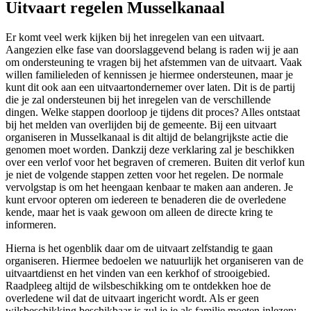
Uitvaart regelen Musselkanaal
Er komt veel werk kijken bij het inregelen van een uitvaart.
Aangezien elke fase van doorslaggevend belang is raden wij je aan
om ondersteuning te vragen bij het afstemmen van de uitvaart. Vaak
willen familieleden of kennissen je hiermee ondersteunen, maar je
kunt dit ook aan een uitvaartondernemer over laten. Dit is de partij
die je zal ondersteunen bij het inregelen van de verschillende
dingen. Welke stappen doorloop je tijdens dit proces? Alles ontstaat
bij het melden van overlijden bij de gemeente. Bij een uitvaart
organiseren in Musselkanaal is dit altijd de belangrijkste actie die
genomen moet worden. Dankzij deze verklaring zal je beschikken
over een verlof voor het begraven of cremeren. Buiten dit verlof kun
je niet de volgende stappen zetten voor het regelen. De normale
vervolgstap is om het heengaan kenbaar te maken aan anderen. Je
kunt ervoor opteren om iedereen te benaderen die de overledene
kende, maar het is vaak gewoon om alleen de directe kring te
informeren.
Hierna is het ogenblik daar om de uitvaart zelfstandig te gaan
organiseren. Hiermee bedoelen we natuurlijk het organiseren van de
uitvaartdienst en het vinden van een kerkhof of strooigebied.
Raadpleeg altijd de wilsbeschikking om te ontdekken hoe de
overledene wil dat de uitvaart ingericht wordt. Als er geen
wilsbeschikking beschikbaar is zul je je als familie moeten inlezen: