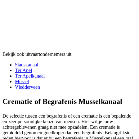
Bekijk ook uitvaartondernemers uit
Stadskanaal
Ter Apel
Ter Apelkanaal
Mussel
Vledderveen
Crematie of Begrafenis Musselkanaal
De selectie tussen een begrafenis of een crematie is een bepalende
en zeer persoonlijke keuze van mensen. Hier wil je jouw
achtergeblevenen graag niet mee opzadelen. Een crematie is
gemiddeld genomen goedkoper dan een begrafenis. Belangrijkste
reden hiervoor is dat er bij een begrafenis in Musselkanaal een graf