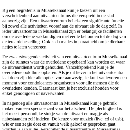
Bij een begrafenis in Musselkanaal kun je kiezen uit een
verscheidenheid aan uitvaartcentrums die verspreid in de stad
aanwezig zijn. Een uitvaartcentrum behelst een significante functie
bij zowel alle activiteiten vooraf aan de uitvaart als de dag zelf. In
ieder uitvaartcentra in Musselkanaal zijn er belangrijke faciliteiten
om de overledene vakkundig en met eer te behouden tot de dag van
de teraardebestelling. Ook is daar alles in paraatheid om je dierbare
netjes te laten verzorgen.
De zwaarstwegende activiteit van een uitvaartcentrum Musselkanaal
zijn de ruimtes waar de overledene opgebaard kan worden en waar
de uitvaartdienst wordt gehouden. Vanzelfsprekend kun je de
overledene ook thuis opbaren. Als je dit liever in het uitvaartcentra
laat doen zijn hier alle opties voor aanwezig. Je kunt vantevoren een
moment voor condoleances organiseren voor alle mensen die de
overledene kenden. Daarnaast kun je het exclusief houden voor
enkel genodigden of naverwanten.
In nagenoeg alle uitvaartcentra in Musselkanaal kun je gebruik
maken van een speciale zaal voor het afscheid. De plechtigheid is
het meest persoonlijke stukje van de uitvaart en mag je als
nabestaanden zelf indelen. De keuze voor muziek (live, cd of usb),
wie er een zegje doet en vanuit welk geloof er gesproken gaat
worden is aan jullie. Verschillende uitvaartcentra in Musselkanaal