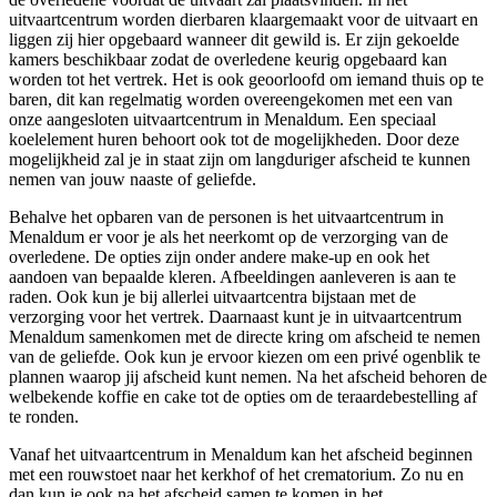
uitvaartcentrum worden dierbaren klaargemaakt voor de uitvaart en
liggen zij hier opgebaard wanneer dit gewild is. Er zijn gekoelde
kamers beschikbaar zodat de overledene keurig opgebaard kan
worden tot het vertrek. Het is ook geoorloofd om iemand thuis op te
baren, dit kan regelmatig worden overeengekomen met een van
onze aangesloten uitvaartcentrum in Menaldum. Een speciaal
koelelement huren behoort ook tot de mogelijkheden. Door deze
mogelijkheid zal je in staat zijn om langduriger afscheid te kunnen
nemen van jouw naaste of geliefde.
Behalve het opbaren van de personen is het uitvaartcentrum in
Menaldum er voor je als het neerkomt op de verzorging van de
overledene. De opties zijn onder andere make-up en ook het
aandoen van bepaalde kleren. Afbeeldingen aanleveren is aan te
raden. Ook kun je bij allerlei uitvaartcentra bijstaan met de
verzorging voor het vertrek. Daarnaast kunt je in uitvaartcentrum
Menaldum samenkomen met de directe kring om afscheid te nemen
van de geliefde. Ook kun je ervoor kiezen om een privé ogenblik te
plannen waarop jij afscheid kunt nemen. Na het afscheid behoren de
welbekende koffie en cake tot de opties om de teraardebestelling af
te ronden.
Vanaf het uitvaartcentrum in Menaldum kan het afscheid beginnen
met een rouwstoet naar het kerkhof of het crematorium. Zo nu en
dan kun je ook na het afscheid samen te komen in het