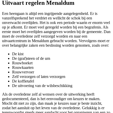
Uitvaart regelen Menaldum
Een heengaan is altijd een ingrijpende aangelegenheid. Er is
vanzelfsprekend het verdriet en wellicht de schok bij een
onverwacht overlijden. Het is ook een periode waarin er enorm veel
op je afkomt. Er moet veel geregeld worden bij een begrafenis. Als
eerste moet het overlijden aangegeven worden bij de gemeente. Dan
moet de overledene zelf verzorgd worden en naar een
uitvaartcentrum in Menaldum gebracht worden. Vervolgens moet er
over belangrijke zaken een beslissing worden genomen, zoals over:
De kist
De (graf)steen of de urn
Rouwboeket
Rouwkaarten
Rouwvervoer
Zelf verzorgen of laten verzorgen
De koffietafel
De uitvoering van de wilsbeschikking
Als de overledene zelf al wensen over de uitwerking heeft
gedocumenteerd, dan is het eenvoudiger om keuzes te maken.
Mocht dit niet zo zijn, dan maak je keuzes naar je beste inzicht,
zodat het aansluit op het leven van de overledene. Gelukkig is er
tegenwoordig steeds meer aandacht voor het organiseren van een zo