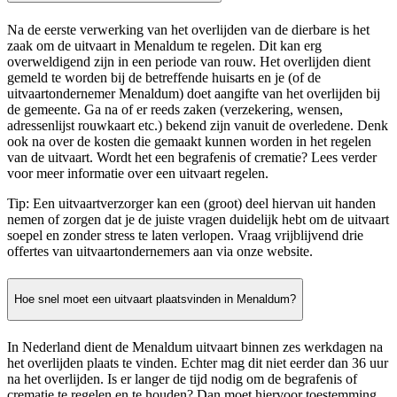
Na de eerste verwerking van het overlijden van de dierbare is het
zaak om de uitvaart in Menaldum te regelen. Dit kan erg
overweldigend zijn in een periode van rouw. Het overlijden dient
gemeld te worden bij de betreffende huisarts en je (of de
uitvaartondernemer Menaldum) doet aangifte van het overlijden bij
de gemeente. Ga na of er reeds zaken (verzekering, wensen,
adressenlijst rouwkaart etc.) bekend zijn vanuit de overledene. Denk
ook na over de kosten die gemaakt kunnen worden in het regelen
van de uitvaart. Wordt het een begrafenis of crematie? Lees verder
voor meer informatie over een uitvaart regelen.
Tip: Een uitvaartverzorger kan een (groot) deel hiervan uit handen
nemen of zorgen dat je de juiste vragen duidelijk hebt om de uitvaart
soepel en zonder stress te laten verlopen. Vraag vrijblijvend drie
offertes van uitvaartondernemers aan via onze website.
Hoe snel moet een uitvaart plaatsvinden in Menaldum?
In Nederland dient de Menaldum uitvaart binnen zes werkdagen na
het overlijden plaats te vinden. Echter mag dit niet eerder dan 36 uur
na het overlijden. Is er langer de tijd nodig om de begrafenis of
crematie te regelen en te houden? Dan moet hiervoor toestemming