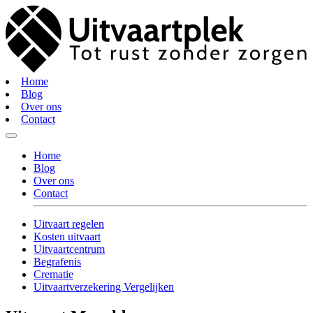
Home
Blog
Over ons
Contact
Home
Blog
Over ons
Contact
Uitvaart regelen
Kosten uitvaart
Uitvaartcentrum
Begrafenis
Crematie
Uitvaartverzekering Vergelijken