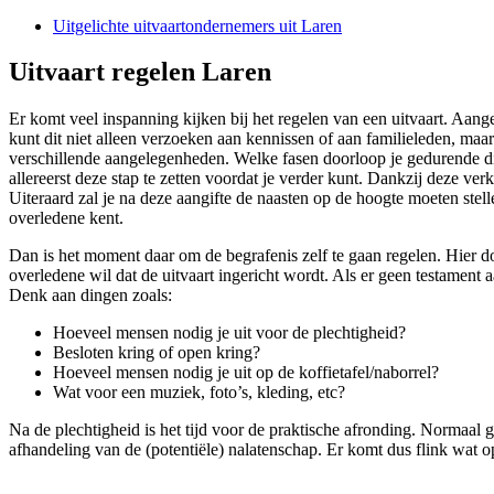
Uitgelichte uitvaartondernemers uit Laren
Uitvaart regelen Laren
Er komt veel inspanning kijken bij het regelen van een uitvaart. Aange
kunt dit niet alleen verzoeken aan kennissen of aan familieleden, maar
verschillende aangelegenheden. Welke fasen doorloop je gedurende dit 
allereerst deze stap te zetten voordat je verder kunt. Dankzij deze ve
Uiteraard zal je na deze aangifte de naasten op de hoogte moeten stell
overledene kent.
Dan is het moment daar om de begrafenis zelf te gaan regelen. Hier d
overledene wil dat de uitvaart ingericht wordt. Als er geen testament
Denk aan dingen zoals:
Hoeveel mensen nodig je uit voor de plechtigheid?
Besloten kring of open kring?
Hoeveel mensen nodig je uit op de koffietafel/naborrel?
Wat voor een muziek, foto’s, kleding, etc?
Na de plechtigheid is het tijd voor de praktische afronding. Normaal g
afhandeling van de (potentiële) nalatenschap. Er komt dus flink wat op