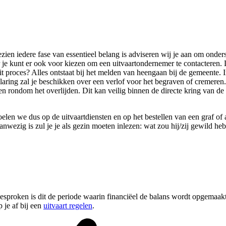
zien iedere fase van essentieel belang is adviseren wij je aan om onders
 je kunt er ook voor kiezen om een uitvaartondernemer te contacteren. Dit
proces? Alles ontstaat bij het melden van heengaan bij de gemeente. Ind
rklaring zal je beschikken over een verlof voor het begraven of cremeren
en rondom het overlijden. Dit kan veilig binnen de directe kring van de
oelen we dus op de uitvaartdiensten en op het bestellen van een graf of
 aanwezig is zul je je als gezin moeten inlezen: wat zou hij/zij gewild
esproken is dit de periode waarin financiëel de balans wordt opgemaakt 
 je af bij een
uitvaart regelen
.